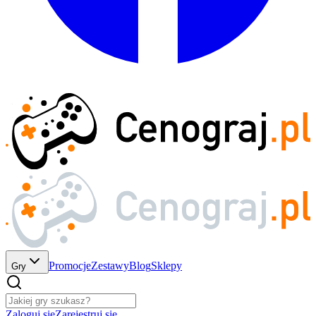
Promocje
Zestawy
Blog
Sklepy
Gry
Zaloguj się
Zarejestruj się