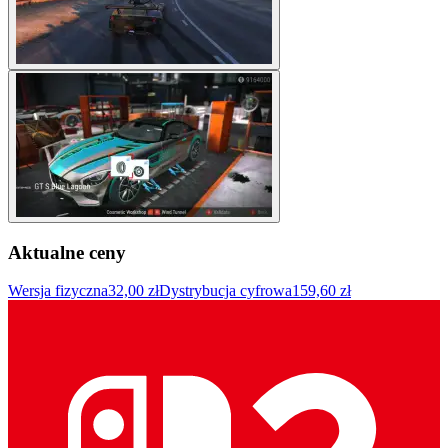
Aktualne ceny
Wersja fizyczna
32,00 zł
Dystrybucja cyfrowa
159,60 zł