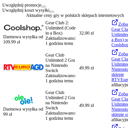
Uwzględnij promocje
Uwzględnij koszt wysyłki
Aktualne ceny gry w polskich sklepach internetowych
Gear Club 2:
Zoba
Unlimited (Code
Gear Clu
in a Box)
32.00 zł
Unlimite
Darmowa wysyłka od
Zaktualizowano:
a Box)
w 
109.99
zł
1 godzina temu
Coolsho
Zoba
Gear Club
Gear Cl
Unlimited 2 Gra
Unlimite
na Nintendo
49.99 zł
Nintendo
Switch
sklepie
Zaktualizowano:
RTVEu
1 godzina temu
afiliacyj
Gear Club
Zoba
Unlimited 2 Gra
Gear Cl
na Nintendo
Unlimite
49.99 zł
Switch
Darmowa wysyłka od
Nintendo
Zaktualizowano:
99
zł
sklepie
o
1 godzina temu
afiliacyj