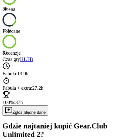
58
Ocena
15
%
Polecane
33
Recenzje
Czas gry
HLTB
Fabuła:
19.9h
Fabuła + extra:
27.2h
100%:
37h
Zgłoś błędne dane
Gdzie najtaniej kupić
Gear.Club
Unlimited 2
?