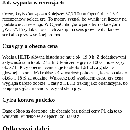
Jak wypada w recenzjach
Oceny krytyków są ostrożniejsze: 57,7/100 w OpenCritic. 15%
recenzentów poleca grę. To mocny sygnał, bo wynik jest liczony na
podstawie 33 recenzji. W OpenCritic gra wpada też do kategorii
„Weak”. Przy takich ocenach zakup ma sens głównie dla fanów
serii albo przy wyraźnej promocji.
Czas gry a obecna cena
Według HLTB główna historia zajmuje ok. 19,9 h. Z dodatkowymi
aktywnościami to ok. 27,2 h. Ukończenie gry na 100% może zająć
ok. 37 h. Przy obecnej cenie daje to około 1,61 zł za godzinę
głównej historii. Jeśli robisz też zawartość poboczną, koszt spada do
około 1,18 zł za godzinę. Wniosek: pod względem czasu gry cena
wygląda bardzo dobrze. Czasy z HLTB traktuj jako orientacyjne, bo
tempo przejścia mocno zależy od stylu gry.
Cyfra kontra pudełko
Dane eShop są dostępne, ale obecnie bez pełnej ceny PL dla tego
wariantu. Pudełko w sklepach: od 32,00 zł.
Odkrywaj dalej