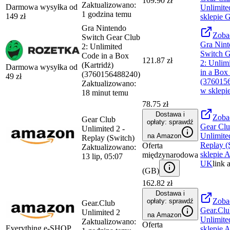
109.90 zł
Zaktualizowano:
Darmowa wysyłka od
Unlimited
1 godzina temu
149
zł
sklepie
G
Gra Nintendo
Zoba
Switch Gear Club
Gra Nint
2: Unlimited
Switch G
Code in a Box
121.87 zł
2: Unlim
(Kartridż)
Darmowa wysyłka od
in a Box 
(3760156488240)
49
zł
(376015
Zaktualizowano:
w sklepi
18 minut temu
78.75 zł
Dostawa i
Zoba
Gear Club
opłaty: sprawdź
Gear Cl
Unlimited 2 -
Unlimite
na Amazon
Replay (Switch)
Replay (
Oferta
Zaktualizowano:
sklepie
A
międzynarodowa
13 lip, 05:07
UK
link 
(
GB
)
162.82 zł
Dostawa i
Zoba
opłaty: sprawdź
Gear.Club
Gear.Clu
Unlimited 2
na Amazon
Unlimite
Zaktualizowano:
Oferta
Everything e-SHOP
sklepie
A