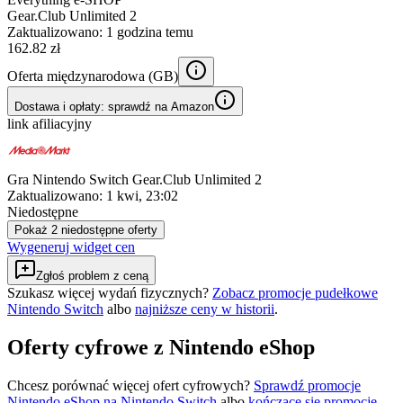
Gear.Club Unlimited 2
Zaktualizowano:
1 godzina temu
162.82 zł
Oferta międzynarodowa (
GB
)
Dostawa i opłaty: sprawdź na Amazon
link afiliacyjny
Gra Nintendo Switch Gear.Club Unlimited 2
Zaktualizowano:
1 kwi, 23:02
Niedostępne
Pokaż 2 niedostępne oferty
Wygeneruj widget cen
Zgłoś problem z ceną
Szukasz więcej wydań fizycznych?
Zobacz promocje pudełkowe
Nintendo Switch
albo
najniższe ceny w historii
.
Oferty cyfrowe z Nintendo eShop
Chcesz porównać więcej ofert cyfrowych?
Sprawdź promocje
Nintendo eShop na
Nintendo Switch
albo
kończące się promocje
.