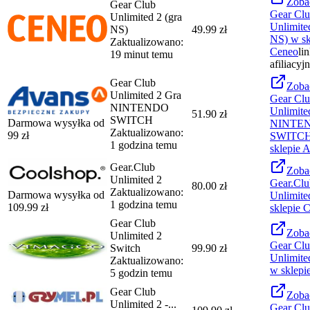
Zoba
Gear Club
Gear Cl
Unlimited 2 (gra
Unlimite
NS)
49.99 zł
NS)
w sk
Zaktualizowano:
Ceneo
li
19 minut temu
afiliacyj
Gear Club
Zoba
Unlimited 2 Gra
Gear Cl
NINTENDO
Unlimite
51.90 zł
SWITCH
Darmowa wysyłka od
NINTE
Zaktualizowano:
99
zł
SWITC
1 godzina temu
sklepie
A
Gear.Club
Zoba
Unlimited 2
Gear.Clu
80.00 zł
Zaktualizowano:
Darmowa wysyłka od
Unlimite
1 godzina temu
109.99
zł
sklepie
C
Gear Club
Zoba
Unlimited 2
Gear Cl
Switch
99.90 zł
Unlimite
Zaktualizowano:
w sklepi
5 godzin temu
Gear Club
Zoba
Unlimited 2 -...
Gear Cl