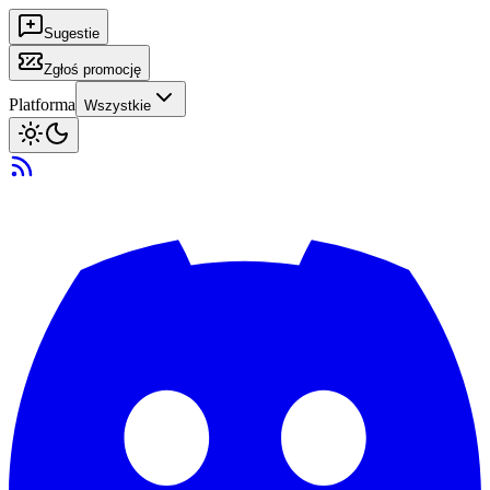
Sugestie
Zgłoś promocję
Platforma
Wszystkie