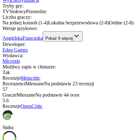
Wyścigi
Symulacja
Tryby gry
:
TV
Stołowy
Przenośny
Liczba graczy
:
Na jednej konsoli (1-4)
Lokalna bezprzewodowa (2-8)
Online (2-8)
Wersje językowe
:
Angielska
Francuska
Pokaż
6
więcej
Deweloper
:
Eden Games
Wydawca
:
Microids
Możliwy zapis w chmurze
:
Tak
Recenzje
Metacritic
Recenzenci
Mieszane
Na podstawie
23
recenzji
57
Gracze
Mieszane
Na podstawie
44
ocen
5.6
Recenzje
OpenCritic
Słaba