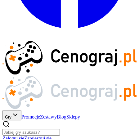
Promocje
Zestawy
Blog
Sklepy
Gry
Zaloguj się
Zarejestruj się