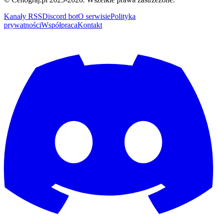
Kanały RSS
Discord bot
O serwisie
Polityka
prywatności
Współpraca
Kontakt