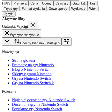
Filtry
:
Premiera
Cena
Oceny
Czas gry
Gatunki
1
Tagi
Tryby gry
Format wydania
Deweloperzy
Wydawcy
Wiek
Języki
Aktywne filtry
Gatunki: Wycigi
Wyczyść wszystkie
Obecny kierunek:
Malejąco
Nawigacja
Strona główna
Promocje na gry Nintendo
Blog o Nintendo Switch
Sklepy z grami Nintendo
Gry na Nintendo Switch
Gry na Nintendo Switch 2
Polecane
Najlepiej oceniane gry Nintendo Switch
Docenione gry na Nintendo Switch
Popularne gry Nintendo Switch