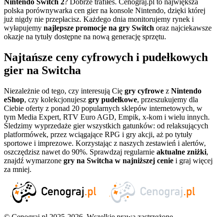
Nintendo Switch 2
? Dobrze trafiłeś. Cenograj.pl to największa
polska porównywarka cen gier na konsole Nintendo, dzięki której
już nigdy nie przepłacisz. Każdego dnia monitorujemy rynek i
wyłapujemy
najlepsze promocje na gry Switch
oraz najciekawsze
okazje na tytuły dostępne na nową generację sprzętu.
Najtańsze ceny cyfrowych i pudełkowych
gier na Switcha
Niezależnie od tego, czy interesują Cię
gry cyfrowe
z
Nintendo
eShop
, czy kolekcjonujesz
gry pudełkowe
, przeszukujemy dla
Ciebie oferty z ponad 20 popularnych sklepów internetowych, w
tym Media Expert, RTV Euro AGD, Empik, x-kom i wielu innych.
Śledzimy wyprzedaże gier wszystkich gatunków: od relaksujących
platformówek, przez wciągające RPG i gry akcji, aż po tytuły
sportowe i imprezowe. Korzystając z naszych zestawień i alertów,
oszczędzisz nawet do 90%. Sprawdzaj regularnie
aktualne zniżki
,
znajdź wymarzone
gry na Switcha w najniższej cenie
i graj więcej
za mniej.
© Cenograj.pl 2025-2026. Wszelkie prawa zastrzeżone.