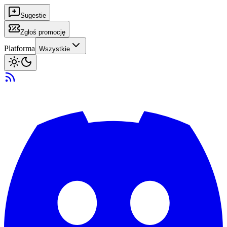
Sugestie
Zgłoś promocję
Platforma
Wszystkie