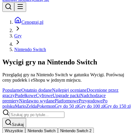
Cenograj.pl
Gry
Nintendo Switch
Wycigi gry na Nintendo Switch
Przeglądaj gry na Nintendo Switch w gatunku Wycigi. Porównaj
ceny pudełek i eShopu w jednym miejscu.
Popularne
Ostatnio dodane
Najlepiej oceniane
Docenione przez
graczy
Pudełkowe
Cyfrowe
Upgrade packi
Nadchodzące
premiery
Niedawno wydane
Platformowe
Przygodowe
Po
polsku
Mario
Zelda
Pokemon
Gry do 50 zł
Gry do 100 zł
Gry do 150 zł
Szukaj
Wszystkie
Nintendo Switch
Nintendo Switch 2