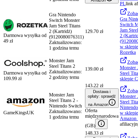
Amazon
PL
link a
Zoba
Gra Nintendo
Gra Nint
Switch Monster
Switch M
Jam Steel Titans
Jam Steel
2 (Kartridż)
129.70 zł
Darmowa wysyłka od
2 (Kartri
(9120080076311)
49
zł
(912008
Zaktualizowano:
w sklepi
1 godzina temu
Rozetka
Monster Jam
Zoba
Steel Titans 2
Monster 
139.00 zł
Zaktualizowano:
Darmowa wysyłka od
Steel Tit
2 godziny temu
109.99
zł
sklepie
C
143.22 zł
Zoba
Dostawa i
Monster Jam
Monster 
opłaty: sprawdź
Steel Titans 2 -
Steel Tita
na Amazon
Nintendo Switch
Nintendo
Oferta
Zaktualizowano:
GameKingsUK
w sklepi
międzynarodowa
1 godzina temu
Amazon
afiliacyj
(
GB
)
148.33 zł