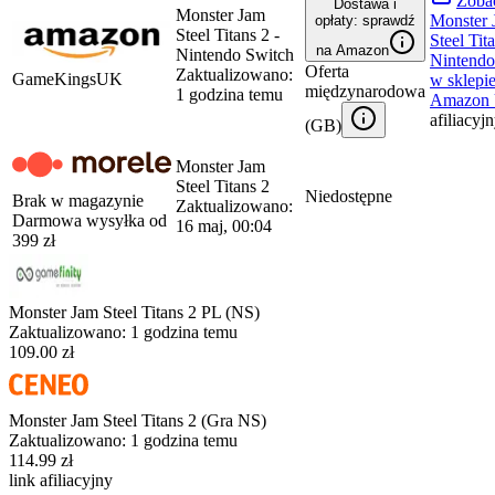
Zoba
Dostawa i
Monster Jam
Monster 
opłaty: sprawdź
Steel Titans 2 -
Steel Tita
na Amazon
Nintendo Switch
Nintendo
Oferta
Zaktualizowano:
GameKingsUK
w sklepi
międzynarodowa
1 godzina temu
Amazon
afiliacyj
(
GB
)
Monster Jam
Steel Titans 2
Niedostępne
Brak w magazynie
Zaktualizowano:
Darmowa wysyłka od
16 maj, 00:04
399
zł
Monster Jam Steel Titans 2 PL (NS)
Zaktualizowano:
1 godzina temu
109.00 zł
Monster Jam Steel Titans 2 (Gra NS)
Zaktualizowano:
1 godzina temu
114.99 zł
link afiliacyjny