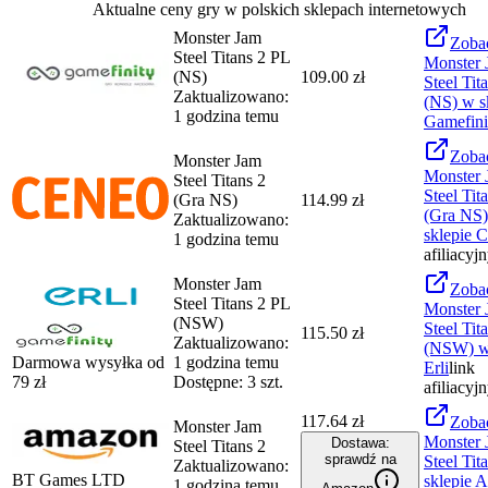
Aktualne ceny gry w polskich sklepach internetowych
Monster Jam
Zoba
Steel Titans 2 PL
Monster 
(NS)
109.00 zł
Steel Tit
Zaktualizowano:
(NS)
w s
1 godzina temu
Gamefini
Zoba
Monster Jam
Monster 
Steel Titans 2
Steel Tit
(Gra NS)
114.99 zł
(Gra NS)
Zaktualizowano:
sklepie
C
1 godzina temu
afiliacyj
Monster Jam
Zoba
Steel Titans 2 PL
Monster 
(NSW)
Steel Tit
115.50 zł
Zaktualizowano:
(NSW)
w
Darmowa wysyłka od
1 godzina temu
Erli
link
79
zł
Dostępne: 3 szt.
afiliacyj
117.64 zł
Zoba
Monster Jam
Monster 
Dostawa:
Steel Titans 2
sprawdź na
Steel Tit
Zaktualizowano:
BT Games LTD
sklepie
A
1 godzina temu