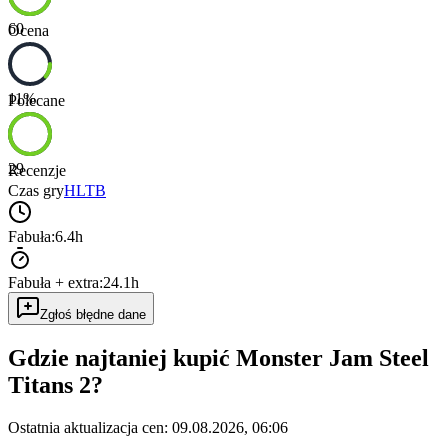
60
Ocena
11
%
Polecane
29
Recenzje
Czas gry
HLTB
Fabuła:
6.4h
Fabuła + extra:
24.1h
Zgłoś błędne dane
Gdzie najtaniej kupić
Monster Jam Steel
Titans 2
?
Ostatnia aktualizacja cen:
09.08.2026, 06:06