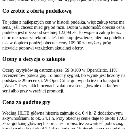
Co zrobić z ofertą pudełkową
To jedna z najlepszych cen w historii pudełka, więc zakup teraz ma
sens, jeśli chcesz mieć grę od razu. Dobra wiadomość: obecna cena
pudełka jest niższa od średniej 123,94 zł. To wspiera zakup teraz,
choć nie oznacza rekordu. Jeśli nie kupujesz teraz, alert na pudełko
ustaw dopiero poniżej obecnej ceny 109,00 zł; wyższy próg
niewiele poprawi względem aktualnej oferty.
Oceny a decyzja o zakupie
Oceny krytyków są ostrożniejsze: 59,8/100 w OpenCritic. 11%
recenzentów poleca grę. To mocny sygnał, bo wynik jest liczony na
podstawie 29 recenzji. W OpenCritic gra wpada też do kategorii
„Weak”. Przy takich ocenach zakup ma sens głównie dla fanów
serii albo przy wyraźnej promocji.
Cena za godzinę gry
Według HLTB główna historia zajmuje ok. 6,4 h. Z dodatkowymi
aktywnościami to ok. 24,1 h. Przy obecnej cenie daje to około 17,03
zł za godzinę głównej historii. Jeśli robisz też zawartość poboczną,
koszt spada do około 4,52 zł za godzinę. Wniosek: cena za godzinę