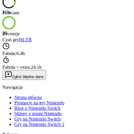
11
%
Polecane
29
Recenzje
Czas gry
HLTB
Fabuła:
6.4h
Fabuła + extra:
24.1h
Zgłoś błędne dane
Nawigacja
Strona główna
Promocje na gry Nintendo
Blog o Nintendo Switch
Sklepy z grami Nintendo
Gry na Nintendo Switch
Gry na Nintendo Switch 2