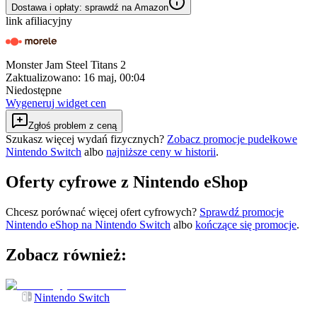
Dostawa i opłaty: sprawdź na Amazon
link afiliacyjny
Monster Jam Steel Titans 2
Zaktualizowano:
16 maj, 00:04
Niedostępne
Wygeneruj widget cen
Zgłoś problem z ceną
Szukasz więcej wydań fizycznych?
Zobacz promocje pudełkowe
Nintendo Switch
albo
najniższe ceny w historii
.
Oferty cyfrowe z Nintendo eShop
Chcesz porównać więcej ofert cyfrowych?
Sprawdź promocje
Nintendo eShop na
Nintendo Switch
albo
kończące się promocje
.
Zobacz również:
Nintendo Switch