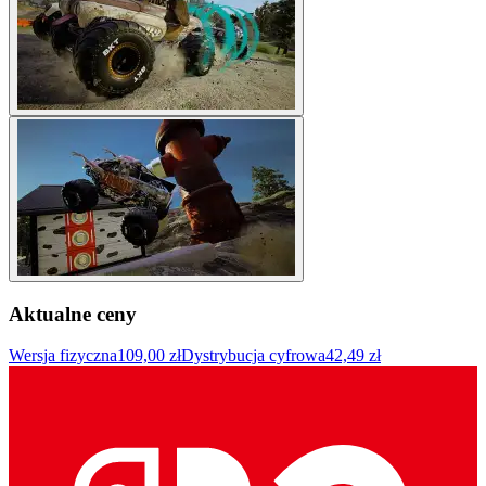
Aktualne ceny
Wersja fizyczna
109,00 zł
Dystrybucja cyfrowa
42,49 zł