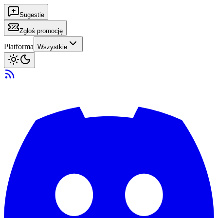
Sugestie
Zgłoś promocję
Platforma
Wszystkie