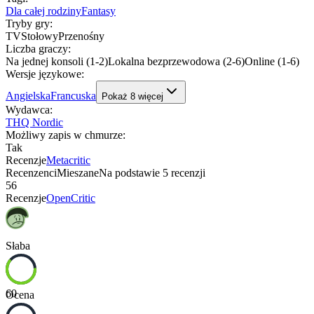
Dla całej rodziny
Fantasy
Tryby gry
:
TV
Stołowy
Przenośny
Liczba graczy
:
Na jednej konsoli (1-2)
Lokalna bezprzewodowa (2-6)
Online (1-6)
Wersje językowe
:
Angielska
Francuska
Pokaż
8
więcej
Wydawca
:
THQ Nordic
Możliwy zapis w chmurze
:
Tak
Recenzje
Metacritic
Recenzenci
Mieszane
Na podstawie
5
recenzji
56
Recenzje
OpenCritic
Słaba
60
Ocena