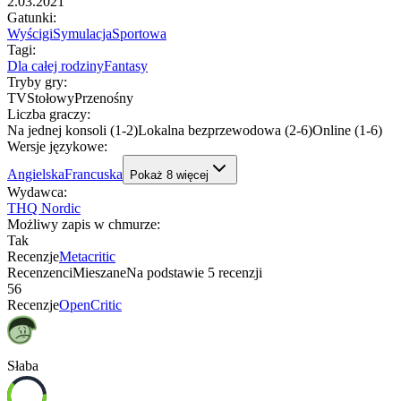
2.03.2021
Gatunki
:
Wyścigi
Symulacja
Sportowa
Tagi
:
Dla całej rodziny
Fantasy
Tryby gry
:
TV
Stołowy
Przenośny
Liczba graczy
:
Na jednej konsoli (1-2)
Lokalna bezprzewodowa (2-6)
Online (1-6)
Wersje językowe
:
Angielska
Francuska
Pokaż
8
więcej
Wydawca
:
THQ Nordic
Możliwy zapis w chmurze
:
Tak
Recenzje
Metacritic
Recenzenci
Mieszane
Na podstawie
5
recenzji
56
Recenzje
OpenCritic
Słaba