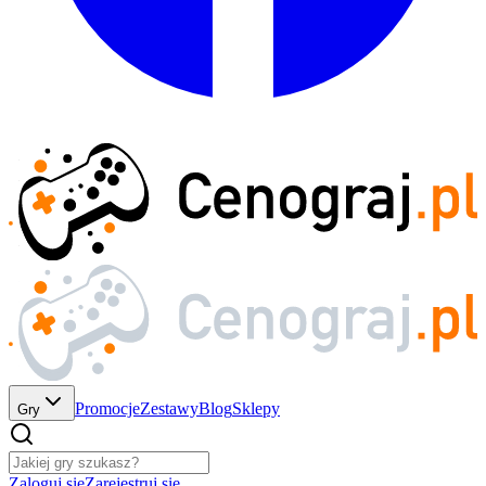
Promocje
Zestawy
Blog
Sklepy
Gry
Zaloguj się
Zarejestruj się