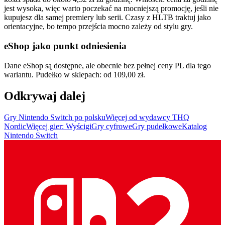
jest wysoka, więc warto poczekać na mocniejszą promocję, jeśli nie
kupujesz dla samej premiery lub serii. Czasy z HLTB traktuj jako
orientacyjne, bo tempo przejścia mocno zależy od stylu gry.
eShop jako punkt odniesienia
Dane eShop są dostępne, ale obecnie bez pełnej ceny PL dla tego
wariantu. Pudełko w sklepach: od 109,00 zł.
Odkrywaj dalej
Gry Nintendo Switch po polsku
Więcej od wydawcy THQ
Nordic
Więcej gier: Wyścigi
Gry cyfrowe
Gry pudełkowe
Katalog
Nintendo Switch