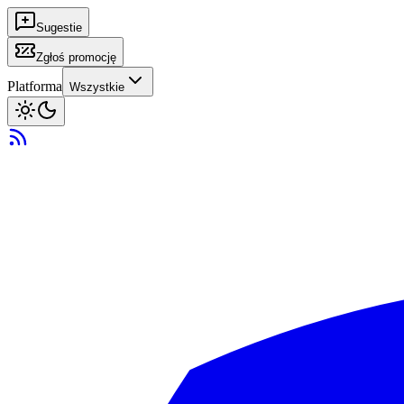
Sugestie
Zgłoś promocję
Platforma
Wszystkie