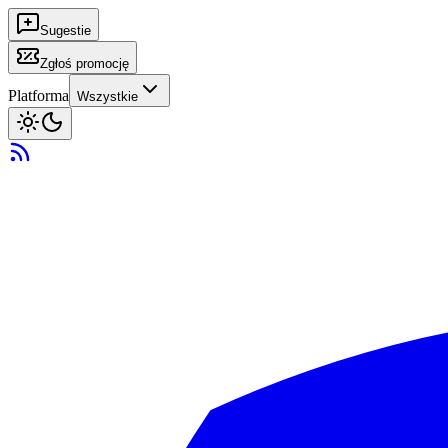
Sugestie
Zgłoś promocję
Platforma
Wszystkie