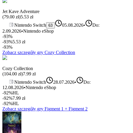
Jet Kave Adventure
(
79.00
zł)
5.53
zł
Nintendo Switch
05.08.2026
•
Do:
63
2.09.2026
•
Nintendo eShop
-93%
-93%
5.53
zł
-93%
Zobacz szczegóły gry
Cozy Collection
Cozy Collection
(
104.00
zł)
7.99
zł
Nintendo Switch
28.07.2026
•
Do:
12.08.2026
•
Nintendo eShop
-92%
HL
-92%
7.99
zł
-92%
HL
Zobacz szczegóły gry
Figment 1 + Figment 2