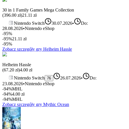
30 in 1 Family Games Mega Collection
(
396.00
zł)
21.11
zł
Nintendo Switch
30.07.2026
•
Do:
28.08.2026
•
Nintendo eShop
-95%
-95%
21.11
zł
-95%
Zobacz szczegóły gry
Helheim Hassle
Helheim Hassle
(
67.20
zł)
4.00
zł
Nintendo Switch
26.07.2026
•
Do:
76
23.08.2026
•
Nintendo eShop
-94%
MHL
-94%
4.00
zł
-94%
MHL
Zobacz szczegóły gry
Mythic Ocean