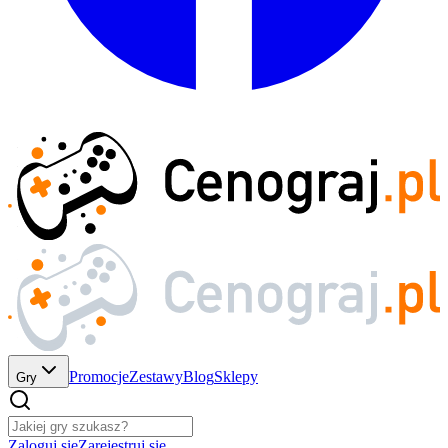
Promocje
Zestawy
Blog
Sklepy
Gry
Zaloguj się
Zarejestruj się