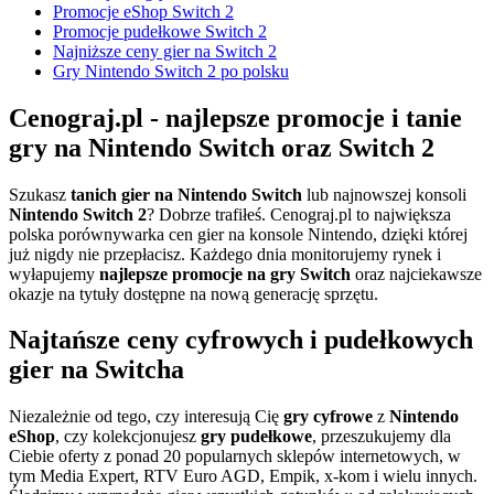
Promocje eShop Switch 2
Promocje pudełkowe Switch 2
Najniższe ceny gier na Switch 2
Gry Nintendo Switch 2 po polsku
Cenograj.pl - najlepsze promocje i tanie
gry na Nintendo Switch oraz Switch 2
Szukasz
tanich gier na Nintendo Switch
lub najnowszej konsoli
Nintendo Switch 2
? Dobrze trafiłeś. Cenograj.pl to największa
polska porównywarka cen gier na konsole Nintendo, dzięki której
już nigdy nie przepłacisz. Każdego dnia monitorujemy rynek i
wyłapujemy
najlepsze promocje na gry Switch
oraz najciekawsze
okazje na tytuły dostępne na nową generację sprzętu.
Najtańsze ceny cyfrowych i pudełkowych
gier na Switcha
Niezależnie od tego, czy interesują Cię
gry cyfrowe
z
Nintendo
eShop
, czy kolekcjonujesz
gry pudełkowe
, przeszukujemy dla
Ciebie oferty z ponad 20 popularnych sklepów internetowych, w
tym Media Expert, RTV Euro AGD, Empik, x-kom i wielu innych.