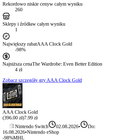
Rekordowo niskie ceny
w całym wyniku
260
Sklepy i źródła
w całym wyniku
1
Największy rabat
AAA Clock Gold
-98%
Najniższa cena
The Wardrobe: Even Better Edition
4 zł
Zobacz szczegóły gry
AAA Clock Gold
AAA Clock Gold
(
396.00
zł)
7.99
zł
Nintendo Switch
02.08.2026
•
Do:
16.08.2026
•
Nintendo eShop
-98%
MHL