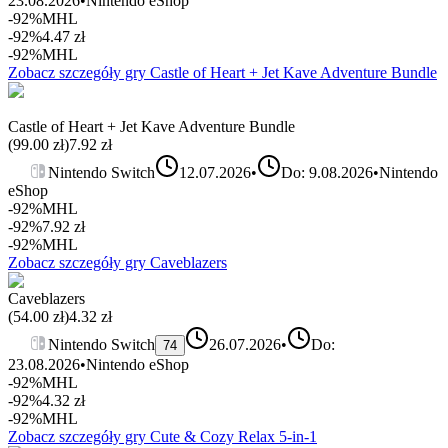
23.08.2026
•
Nintendo eShop
-92%
MHL
-92%
4.47
zł
-92%
MHL
Zobacz szczegóły gry
Castle of Heart + Jet Kave Adventure Bundle
Castle of Heart + Jet Kave Adventure Bundle
(
99.00
zł)
7.92
zł
Nintendo Switch
12.07.2026
•
Do: 9.08.2026
•
Nintendo
eShop
-92%
MHL
-92%
7.92
zł
-92%
MHL
Zobacz szczegóły gry
Caveblazers
Caveblazers
(
54.00
zł)
4.32
zł
Nintendo Switch
26.07.2026
•
Do:
74
23.08.2026
•
Nintendo eShop
-92%
MHL
-92%
4.32
zł
-92%
MHL
Zobacz szczegóły gry
Cute & Cozy Relax 5‑in‑1