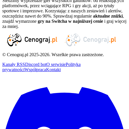
Śledzimy wyprzedaże gier wszystkich gatunków: od relaksujących
platformówek, przez wciągające RPG i gry akcji, aż po tytuły
sportowe i imprezowe. Korzystając z naszych zestawień i alertów,
oszczędzisz nawet do 90%. Sprawdzaj regularnie
aktualne zniżki
,
znajdź wymarzone
gry na Switcha w najniższej cenie
i graj więcej
za mniej.
© Cenograj.pl 2025-2026. Wszelkie prawa zastrzeżone.
Kanały RSS
Discord bot
O serwisie
Polityka
prywatności
Współpraca
Kontakt