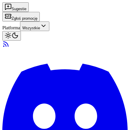
Sugestie
Zgłoś promocję
Platforma
Wszystkie