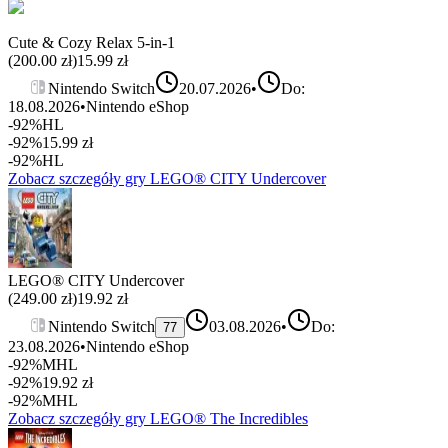
Cute & Cozy Relax 5‑in‑1
(
200.00
zł)
15.99
zł
Nintendo Switch
20.07.2026
•
Do:
18.08.2026
•
Nintendo eShop
-92%
HL
-92%
15.99
zł
-92%
HL
Zobacz szczegóły gry
LEGO® CITY Undercover
LEGO® CITY Undercover
(
249.00
zł)
19.92
zł
Nintendo Switch
03.08.2026
•
Do:
77
23.08.2026
•
Nintendo eShop
-92%
MHL
-92%
19.92
zł
-92%
MHL
Zobacz szczegóły gry
LEGO® The Incredibles