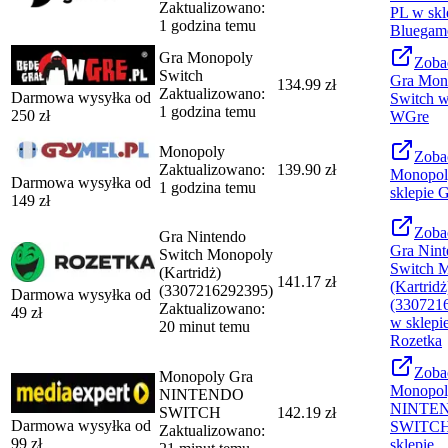
Zaktualizowano:
PL
w skl
1 godzina temu
Bluegam
Gra Monopoly
Zoba
Switch
Gra Mon
134.99 zł
Zaktualizowano:
Darmowa wysyłka od
Switch
w
1 godzina temu
250
zł
WGre
Monopoly
Zoba
Zaktualizowano:
139.90 zł
Monopol
Darmowa wysyłka od
1 godzina temu
sklepie
G
149
zł
Zoba
Gra Nintendo
Gra Nint
Switch Monopoly
Switch 
(Kartridż)
141.17 zł
(Kartridż
(3307216292395)
Darmowa wysyłka od
(330721
Zaktualizowano:
49
zł
w sklepi
20 minut temu
Rozetka
Zoba
Monopoly Gra
Monopol
NINTENDO
NINTE
SWITCH
142.19 zł
Darmowa wysyłka od
SWITC
Zaktualizowano:
99
zł
sklepie