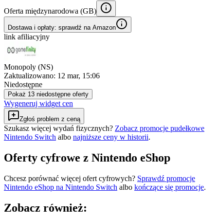
Oferta międzynarodowa (
GB
)
Dostawa i opłaty: sprawdź na Amazon
link afiliacyjny
Monopoly (NS)
Zaktualizowano:
12 mar, 15:06
Niedostępne
Pokaż 13 niedostępne oferty
Wygeneruj widget cen
Zgłoś problem z ceną
Szukasz więcej wydań fizycznych?
Zobacz promocje pudełkowe
Nintendo Switch
albo
najniższe ceny w historii
.
Oferty cyfrowe z Nintendo eShop
Chcesz porównać więcej ofert cyfrowych?
Sprawdź promocje
Nintendo eShop na
Nintendo Switch
albo
kończące się promocje
.
Zobacz również: