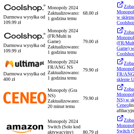
Zoba
Monopoly 2024
Monopol
Zaktualizowano:
68.00 zł
Darmowa wysyłka od
w sklepi
1 godzina temu
109.99
zł
Coolsho
Monopoly 2024
Zoba
(FR/Multi in
Monopol
Game)
79.00 zł
(FR/Mult
Darmowa wysyłka od
Zaktualizowano:
Game)
w 
109.99
zł
1 godzina temu
Coolsho
Monopoly 2024
Zoba
FR/ANG NS
Monopol
79.90 zł
Zaktualizowano:
Darmowa wysyłka od
FR/ANG
1 godzina temu
400
zł
sklepie
U
Zoba
Monopoly (Gra
Monopol
NS)
79.90 zł
NS)
w sk
Zaktualizowano:
Ceneo
li
20 minut temu
afiliacyj
Zoba
Monopoly 2024
Monopol
Switch (Solo kod
Switch (
aktywacyjny)
80.79 zł