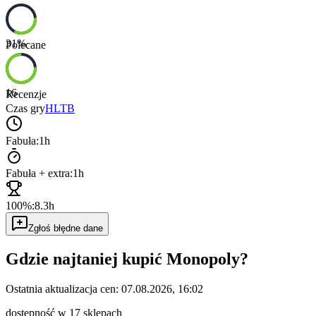
31
%
Polecane
16
Recenzje
Czas gry
HLTB
Fabuła:
1h
Fabuła + extra:
1h
100%:
8.3h
Zgłoś błędne dane
Gdzie najtaniej kupić
Monopoly
?
Ostatnia aktualizacja cen:
07.08.2026, 16:02
dostępność w 17 sklepach