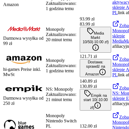
aktywacy
Zaktualizowano:
Amazon
sklepie
A
1 godzina temu
PL
link a
93.99
zł
83.99 zł
Zoba
Monopoly
Monopol
Media
Zaktualizowano:
sklepie
Markt
Darmowa wysyłka od
20 minut temu
MediaMa
10/50
(-
10.00
zł
)
99
zł
afiliacyj
121.71 zł
Zoba
Monopoly
Dostawa:
Monopol
Zaktualizowano:
sprawdź na
hi-games Preise inkl.
sklepie
A
1 godzina temu
MwSt
Amazon
PL
link a
140.89
zł
130.89 zł
Zoba
NS: Monopoly
NS: Mon
Zaktualizowano:
Empik na
Darmowa wysyłka od
sklepie
E
21 minut temu
start 10
(-
10.00
250
zł
afiliacyj
zł
)
Monopoly
Zoba
Nintendo Switch
Monopol
PL
132.00 zł
Nintendo