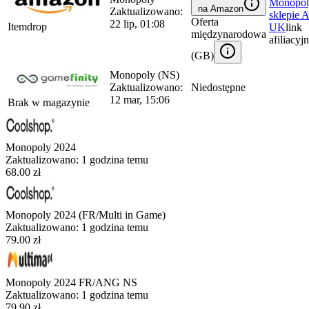
Monopol
na Amazon
Zaktualizowano:
sklepie
A
Oferta
22 lip, 01:08
Itemdrop
UK
link
międzynarodowa
afiliacyj
(
GB
)
Monopoly (NS)
Zaktualizowano:
Niedostępne
12 mar, 15:06
Brak w magazynie
Monopoly 2024
Zaktualizowano:
1 godzina temu
68.00 zł
Monopoly 2024 (FR/Multi in Game)
Zaktualizowano:
1 godzina temu
79.00 zł
Monopoly 2024 FR/ANG NS
Zaktualizowano:
1 godzina temu
79.90 zł