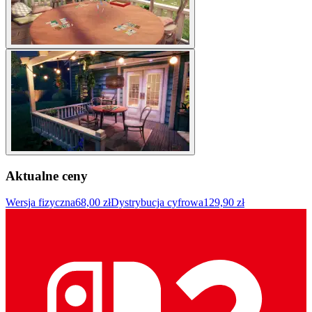
Aktualne ceny
Wersja fizyczna
68,00 zł
Dystrybucja cyfrowa
129,90 zł