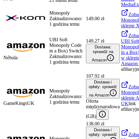
21 minut temu
MediaEx
Monopoly
Zoba
Zaktualizowano:
149.00 zł
Monopol
1 godzina temu
sklepie
X
Zoba
UBI Soft
149.27 zł
UBI Soft
Monopoly Code
Monopol
Dostawa:
in a Box) Switch
sprawdź na
in a Box
Zaktualizowano:
Nébula
w sklepi
Amazon
1 godzina temu
Amazon
afiliacyj
107.92 zł
Dostawa i
Zoba
opłaty: sprawdź
Monopoly
Monopol
na Amazon
Zaktualizowano:
sklepie
A
Oferta
1 godzina temu
GameKingsUK
UK
link
międzynarodowa
afiliacyj
(
GB
)
138.00 zł
Dostawa i
Zoba
opłaty: sprawdź
Monopoly