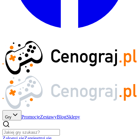
Promocje
Zestawy
Blog
Sklepy
Gry
Zaloguj się
Zarejestruj się