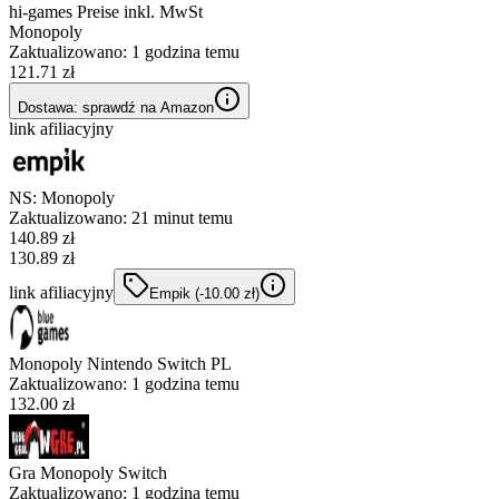
hi-games Preise inkl. MwSt
Monopoly
Zaktualizowano:
1 godzina temu
121.71 zł
Dostawa: sprawdź na Amazon
link afiliacyjny
NS: Monopoly
Zaktualizowano:
21 minut temu
140.89
zł
130.89 zł
link afiliacyjny
Empik
(-
10.00
zł
)
Monopoly Nintendo Switch PL
Zaktualizowano:
1 godzina temu
132.00 zł
Gra Monopoly Switch
Zaktualizowano:
1 godzina temu