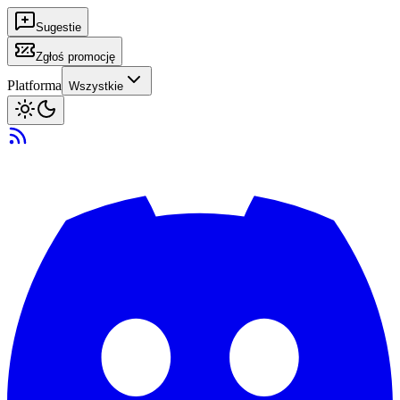
Sugestie
Zgłoś promocję
Platforma
Wszystkie