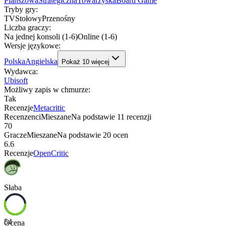
Planszowa
Strategiczna
Towarzyska
Board Game
Tryby gry
:
TV
Stołowy
Przenośny
Liczba graczy
:
Na jednej konsoli (1-6)
Online (1-6)
Wersje językowe
:
Polska
Angielska
Pokaż
10
więcej
Wydawca
:
Ubisoft
Możliwy zapis w chmurze
:
Tak
Recenzje
Metacritic
Recenzenci
Mieszane
Na podstawie
11
recenzji
70
Gracze
Mieszane
Na podstawie
20
ocen
6.6
Recenzje
OpenCritic
Słaba
54
Ocena