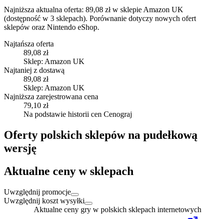
Najniższa aktualna oferta: 89,08 zł w sklepie Amazon UK
(dostępność w 3 sklepach).
Porównanie dotyczy nowych ofert
sklepów oraz Nintendo eShop.
Najtańsza oferta
89,08 zł
Sklep: Amazon UK
Najtaniej z dostawą
89,08 zł
Sklep: Amazon UK
Najniższa zarejestrowana cena
79,10 zł
Na podstawie historii cen Cenograj
Oferty polskich sklepów na pudełkową
wersję
Aktualne ceny w sklepach
Uwzględnij promocje
Uwzględnij koszt wysyłki
Aktualne ceny gry w polskich sklepach internetowych