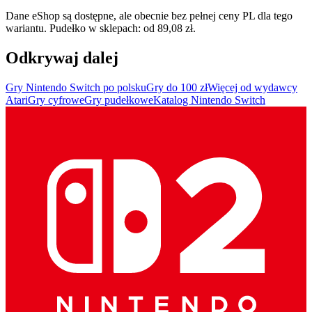
Dane eShop są dostępne, ale obecnie bez pełnej ceny PL dla tego
wariantu. Pudełko w sklepach: od 89,08 zł.
Odkrywaj dalej
Gry Nintendo Switch po polsku
Gry do 100 zł
Więcej od wydawcy
Atari
Gry cyfrowe
Gry pudełkowe
Katalog Nintendo Switch