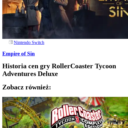
Nintendo Switch
Empire of Sin
Historia cen gry
RollerCoaster Tycoon
Adventures Deluxe
Zobacz również: