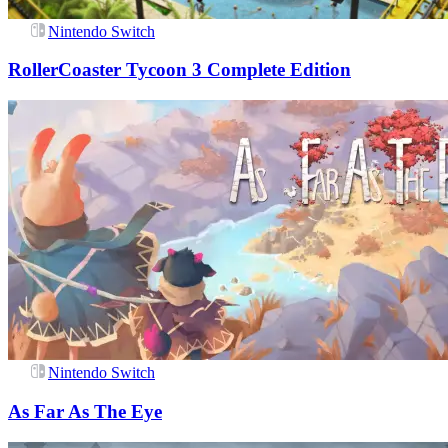
Nintendo Switch
RollerCoaster Tycoon 3 Complete Edition
Nintendo Switch
As Far As The Eye