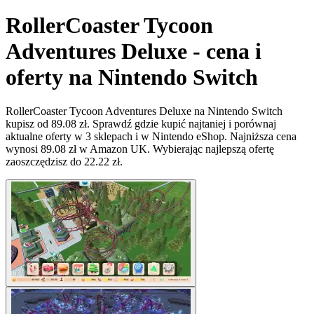
RollerCoaster Tycoon
Adventures Deluxe - cena i
oferty na Nintendo Switch
RollerCoaster Tycoon Adventures Deluxe na Nintendo Switch
kupisz od 89.08 zł. Sprawdź gdzie kupić najtaniej i porównaj
aktualne oferty w 3 sklepach i w Nintendo eShop. Najniższa cena
wynosi 89.08 zł w Amazon UK. Wybierając najlepszą ofertę
zaoszczędzisz do 22.22 zł.