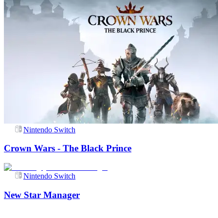
Nintendo Switch
Crown Wars - The Black Prince
Nintendo Switch
New Star Manager