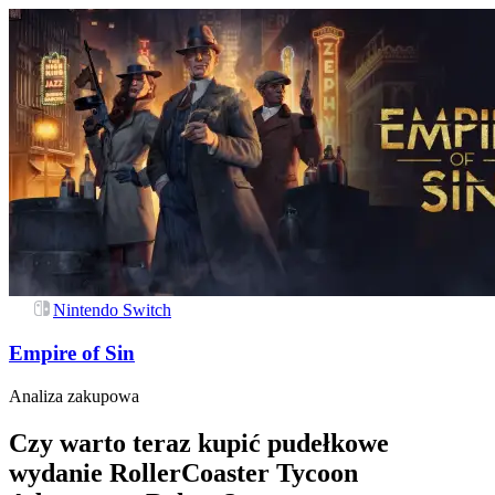
Nintendo Switch
Empire of Sin
Analiza zakupowa
Czy warto teraz kupić pudełkowe
wydanie RollerCoaster Tycoon