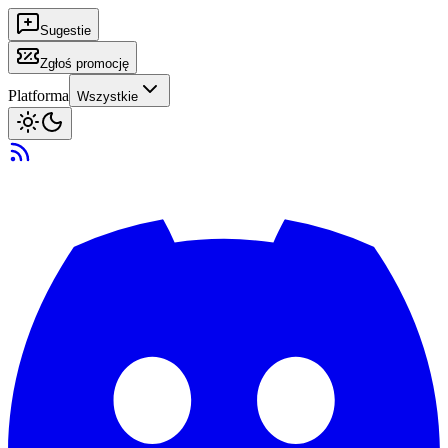
Sugestie
Zgłoś promocję
Platforma
Wszystkie