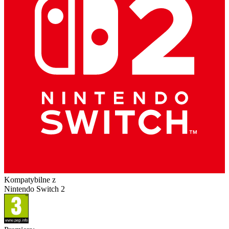
Kompatybilne z
Nintendo Switch 2