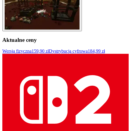
Aktualne ceny
Wersja fizyczna
159,90 zł
Dystrybucja cyfrowa
184,99 zł