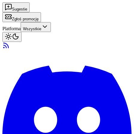
Sugestie
Zgłoś promocję
Platforma
Wszystkie