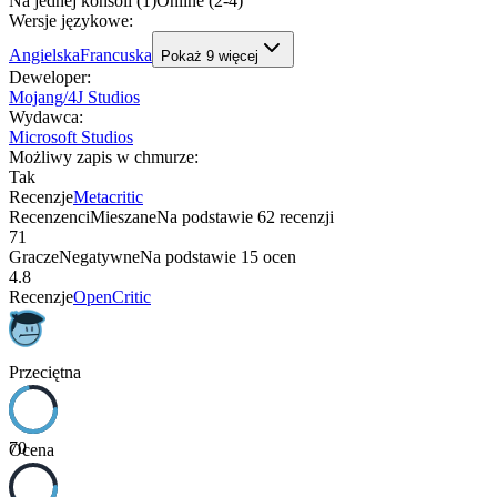
Na jednej konsoli (1)
Online (2-4)
Wersje językowe
:
Angielska
Francuska
Pokaż
9
więcej
Deweloper
:
Mojang/4J Studios
Wydawca
:
Microsoft Studios
Możliwy zapis w chmurze
:
Tak
Recenzje
Metacritic
Recenzenci
Mieszane
Na podstawie
62
recenzji
71
Gracze
Negatywne
Na podstawie
15
ocen
4.8
Recenzje
OpenCritic
Przeciętna
70
Ocena