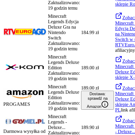
Zaktualizowano:
sklepie
Ro
19 godzin temu
Minecraft
Zobac
Legends Edycja
Minecraft
Deluxe Gra na
Edycja De
Nintendo
184.99 zł
na Ninten
Switch
Switch
w s
Zaktualizowano:
RTVEur
19 godzin temu
afiliacyjny
Minecraft
Zobac
Legends Deluxe
Minecraft
Edition
189.00 zł
Deluxe Ed
Zaktualizowano:
sklepie
X-
19 godzin temu
Minecraft
189.00 zł
Zobac
Legends Deluxe
Minecraft
Dostawa:
Edition
sprawdź na
Deluxe Ed
Zaktualizowano:
PROGAMES
sklepie
Am
Amazon
19 godzin temu
PL
link afi
Minecraft
Zobac
Legends -
Minecraft
Deluxe...
189.90 zł
Darmowa wysyłka od
- Deluxe..
Zaktualizowano: