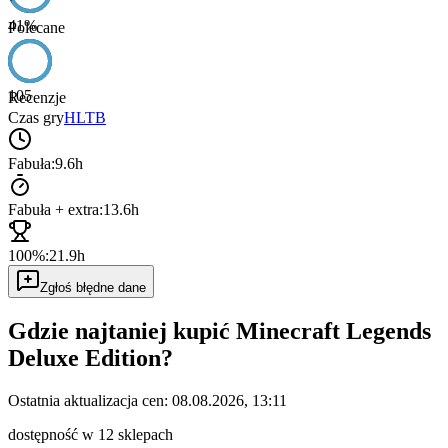
41
%
Polecane
105
Recenzje
Czas gry
HLTB
Fabuła:
9.6h
Fabuła + extra:
13.6h
100%:
21.9h
Zgłoś błędne dane
Gdzie najtaniej kupić
Minecraft Legends
Deluxe Edition
?
Ostatnia aktualizacja cen:
08.08.2026, 13:11
dostępność w 12 sklepach