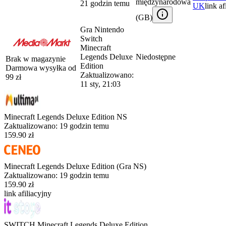
międzynarodowa
21 godzin temu
UK
link af
(
GB
)
Gra Nintendo
Switch
Minecraft
Legends Deluxe
Niedostępne
Brak w magazynie
Edition
Darmowa wysyłka od
Zaktualizowano:
99
zł
11 sty, 21:03
Minecraft Legends Deluxe Edition NS
Zaktualizowano:
19 godzin temu
159.90 zł
Minecraft Legends Deluxe Edition (Gra NS)
Zaktualizowano:
19 godzin temu
159.90 zł
link afiliacyjny
SWITCH Minecraft Legends Deluxe Edition