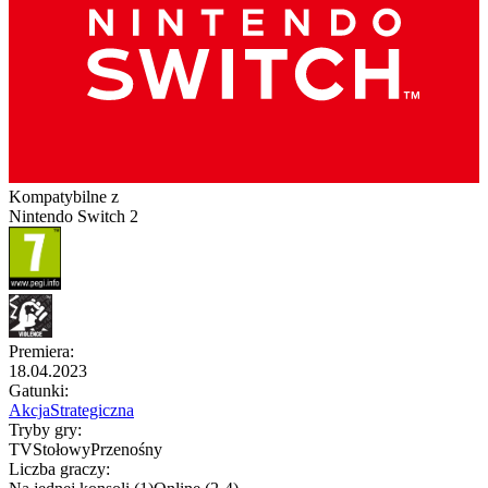
Kompatybilne z
Nintendo Switch 2
Premiera
:
18.04.2023
Gatunki
:
Akcja
Strategiczna
Tryby gry
:
TV
Stołowy
Przenośny
Liczba graczy
: