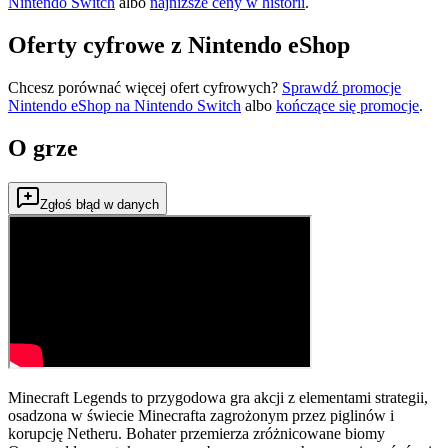
Nintendo Switch
albo
najniższe ceny w historii
.
Oferty cyfrowe z Nintendo eShop
Chcesz porównać więcej ofert cyfrowych?
Sprawdź promocje
Nintendo eShop na
Nintendo Switch
albo
kończące się promocje
.
O grze
Zgłoś błąd w danych
Minecraft Legends to przygodowa gra akcji z elementami strategii,
osadzona w świecie Minecrafta zagrożonym przez piglinów i
korupcję Netheru. Bohater przemierza zróżnicowane biomy