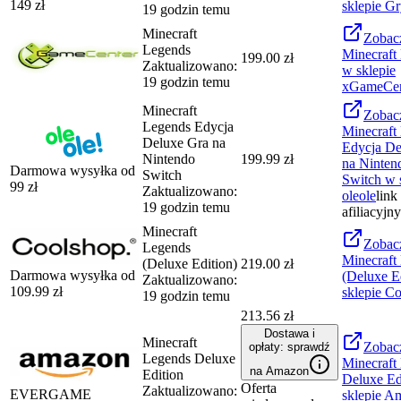
149
zł
sklepie
Gr
19 godzin temu
Minecraft
Zobac
Legends
Minecraft
199.00 zł
Zaktualizowano:
w sklepie
19 godzin temu
xGameCen
Minecraft
Zobac
Legends Edycja
Minecraft
Deluxe Gra na
Edycja De
Nintendo
199.99 zł
na Ninten
Darmowa wysyłka od
Switch
Switch
w s
99
zł
Zaktualizowano:
oleole
link
19 godzin temu
afiliacyjny
Minecraft
Zobac
Legends
Minecraft
(Deluxe Edition)
219.00 zł
Darmowa wysyłka od
(Deluxe E
Zaktualizowano:
109.99
zł
sklepie
Co
19 godzin temu
213.56 zł
Dostawa i
Minecraft
Zobac
opłaty: sprawdź
Legends Deluxe
Minecraft
na Amazon
Edition
Deluxe Ed
Oferta
Zaktualizowano:
EVERGAME
sklepie
Am