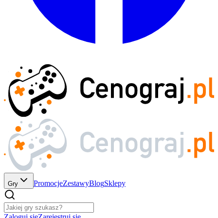
Promocje
Zestawy
Blog
Sklepy
Gry
Zaloguj się
Zarejestruj się