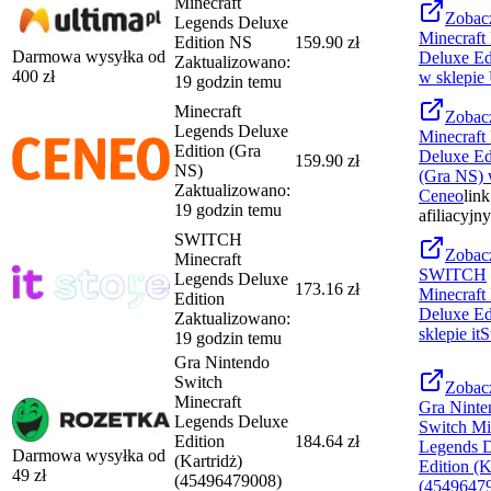
Minecraft
Zobac
Legends Deluxe
Minecraft
Edition NS
159.90 zł
Darmowa wysyłka od
Deluxe Ed
Zaktualizowano:
400
zł
w sklepie
19 godzin temu
Minecraft
Zobac
Legends Deluxe
Minecraft
Edition (Gra
Deluxe Ed
159.90 zł
NS)
(Gra NS)
Zaktualizowano:
Ceneo
link
19 godzin temu
afiliacyjny
SWITCH
Zobac
Minecraft
SWITCH
Legends Deluxe
173.16 zł
Minecraft
Edition
Deluxe Ed
Zaktualizowano:
sklepie
itS
19 godzin temu
Gra Nintendo
Switch
Zobac
Minecraft
Gra Ninte
Legends Deluxe
Switch Mi
Edition
184.64 zł
Legends 
Darmowa wysyłka od
(Kartridż)
Edition (K
49
zł
(45496479008)
(4549647