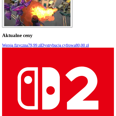
Aktualne ceny
Wersja fizyczna
79,99 zł
Dystrybucja cyfrowa
80,00 zł