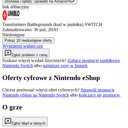
Dostawa i opłaty: sprawdź na Amazon
link afiliacyjny
Transformers Battlegrounds (kod w pudełku) SWITCH
Zaktualizowano:
30 paź, 20:03
Niedostępne
Pokaż 10 niedostępne oferty
Wygeneruj widget cen
Zgłoś problem z ceną
Szukasz więcej wydań fizycznych?
Zobacz promocje pudełkowe
Nintendo Switch
albo
najniższe ceny w historii
.
Oferty cyfrowe z Nintendo eShop
Chcesz porównać więcej ofert cyfrowych?
Sprawdź promocje
Nintendo eShop na
Nintendo Switch
albo
kończące się promocje
.
O grze
Zgłoś błąd w danych