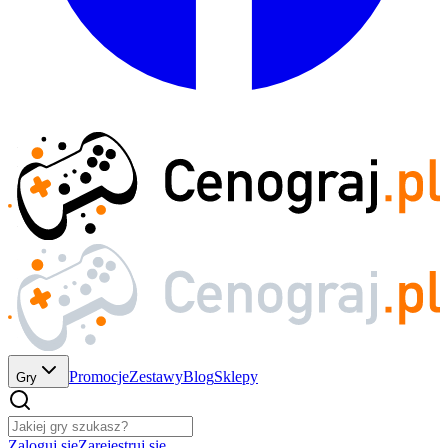
Promocje
Zestawy
Blog
Sklepy
Gry
Zaloguj się
Zarejestruj się