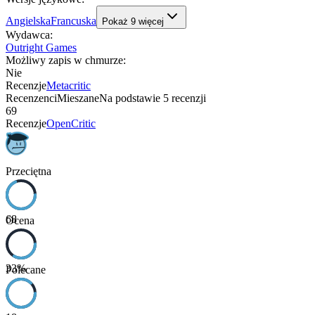
Angielska
Francuska
Pokaż
9
więcej
Wydawca
:
Outright Games
Możliwy zapis w chmurze
:
Nie
Recenzje
Metacritic
Recenzenci
Mieszane
Na podstawie
5
recenzji
69
Recenzje
OpenCritic
Przeciętna
68
Ocena
33
%
Polecane