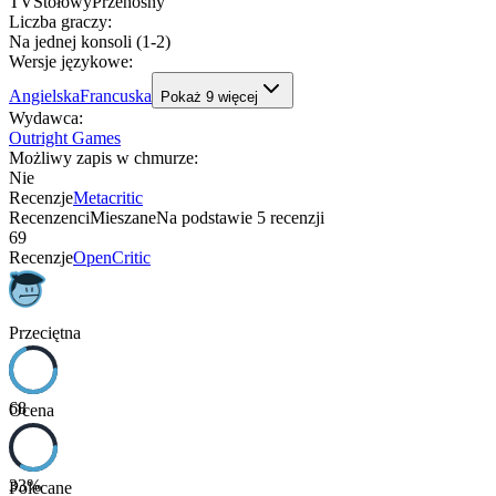
TV
Stołowy
Przenośny
Liczba graczy
:
Na jednej konsoli (1-2)
Wersje językowe
:
Angielska
Francuska
Pokaż
9
więcej
Wydawca
:
Outright Games
Możliwy zapis w chmurze
:
Nie
Recenzje
Metacritic
Recenzenci
Mieszane
Na podstawie
5
recenzji
69
Recenzje
OpenCritic
Przeciętna
68
Ocena
33
%
Polecane