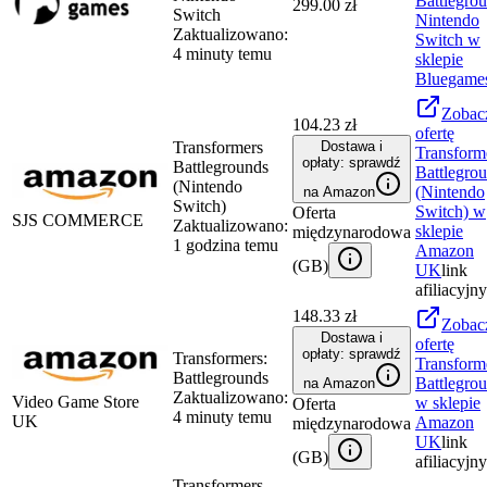
Battlegro
299.00 zł
Switch
Nintendo
Zaktualizowano:
Switch
w
4 minuty temu
sklepie
Bluegame
Zobac
104.23 zł
ofertę
Transformers
Dostawa i
Transform
opłaty: sprawdź
Battlegrounds
Battlegro
(Nintendo
(Nintendo
na Amazon
Switch)
Switch)
w
Oferta
SJS COMMERCE
Zaktualizowano:
sklepie
międzynarodowa
1 godzina temu
Amazon
(
GB
)
UK
link
afiliacyjny
148.33 zł
Zobac
Dostawa i
ofertę
opłaty: sprawdź
Transformers:
Transform
Battlegrounds
Battlegro
na Amazon
Zaktualizowano:
Video Game Store
w sklepie
Oferta
4 minuty temu
UK
Amazon
międzynarodowa
UK
link
(
GB
)
afiliacyjny
Transformers