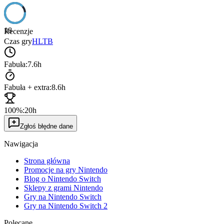
18
Recenzje
Czas gry
HLTB
Fabuła:
7.6h
Fabuła + extra:
8.6h
100%:
20h
Zgłoś błędne dane
Nawigacja
Strona główna
Promocje na gry Nintendo
Blog o Nintendo Switch
Sklepy z grami Nintendo
Gry na Nintendo Switch
Gry na Nintendo Switch 2
Polecane