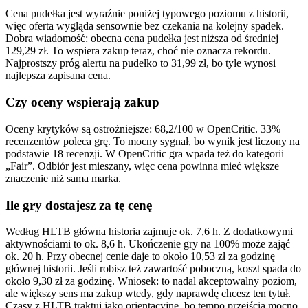
Cena pudełka jest wyraźnie poniżej typowego poziomu z historii,
więc oferta wygląda sensownie bez czekania na kolejny spadek.
Dobra wiadomość: obecna cena pudełka jest niższa od średniej
129,29 zł. To wspiera zakup teraz, choć nie oznacza rekordu.
Najprostszy próg alertu na pudełko to 31,99 zł, bo tyle wynosi
najlepsza zapisana cena.
Czy oceny wspierają zakup
Oceny krytyków są ostrożniejsze: 68,2/100 w OpenCritic. 33%
recenzentów poleca grę. To mocny sygnał, bo wynik jest liczony na
podstawie 18 recenzji. W OpenCritic gra wpada też do kategorii
„Fair”. Odbiór jest mieszany, więc cena powinna mieć większe
znaczenie niż sama marka.
Ile gry dostajesz za tę cenę
Według HLTB główna historia zajmuje ok. 7,6 h. Z dodatkowymi
aktywnościami to ok. 8,6 h. Ukończenie gry na 100% może zająć
ok. 20 h. Przy obecnej cenie daje to około 10,53 zł za godzinę
głównej historii. Jeśli robisz też zawartość poboczną, koszt spada do
około 9,30 zł za godzinę. Wniosek: to nadal akceptowalny poziom,
ale większy sens ma zakup wtedy, gdy naprawdę chcesz ten tytuł.
Czasy z HLTB traktuj jako orientacyjne, bo tempo przejścia mocno