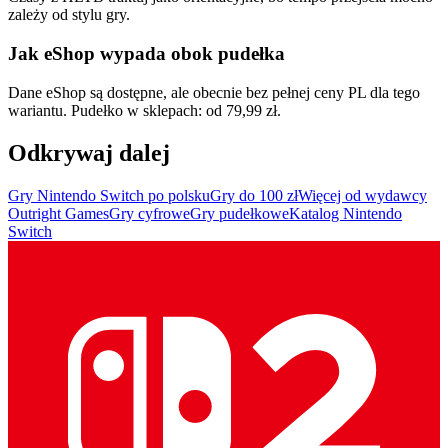
zależy od stylu gry.
Jak eShop wypada obok pudełka
Dane eShop są dostępne, ale obecnie bez pełnej ceny PL dla tego
wariantu. Pudełko w sklepach: od 79,99 zł.
Odkrywaj dalej
Gry Nintendo Switch po polsku
Gry do 100 zł
Więcej od wydawcy
Outright Games
Gry cyfrowe
Gry pudełkowe
Katalog Nintendo
Switch