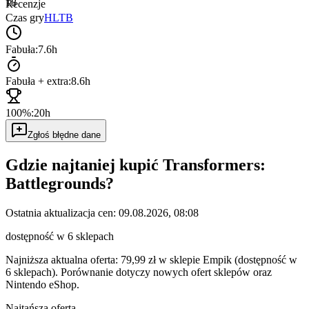
18
Recenzje
Czas gry
HLTB
Fabuła:
7.6h
Fabuła + extra:
8.6h
100%:
20h
Zgłoś błędne dane
Gdzie najtaniej kupić
Transformers:
Battlegrounds
?
Ostatnia aktualizacja cen:
09.08.2026, 08:08
dostępność w 6 sklepach
Najniższa aktualna oferta: 79,99 zł w sklepie Empik (dostępność w
6 sklepach).
Porównanie dotyczy nowych ofert sklepów oraz
Nintendo eShop.
Najtańsza oferta