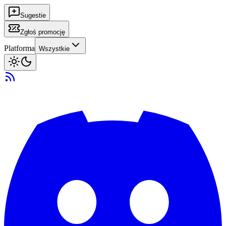
Sugestie
Zgłoś promocję
Platforma
Wszystkie