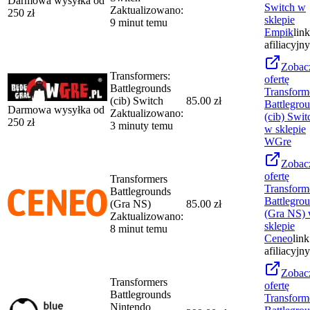
Darmowa wysyłka od
Switch
w
Zaktualizowano:
250
zł
sklepie
9 minut temu
Empik
link
afiliacyjny
Zobac
Transformers:
ofertę
Battlegrounds
Transform
(cib) Switch
85.00 zł
Battlegro
Darmowa wysyłka od
Zaktualizowano:
(cib) Swit
250
zł
3 minuty temu
w sklepie
WGre
Zobac
ofertę
Transformers
Transform
Battlegrounds
Battlegro
(Gra NS)
85.00 zł
(Gra NS)
Zaktualizowano:
sklepie
8 minut temu
Ceneo
link
afiliacyjny
Zobac
Transformers
ofertę
Battlegrounds
Transform
Nintendo