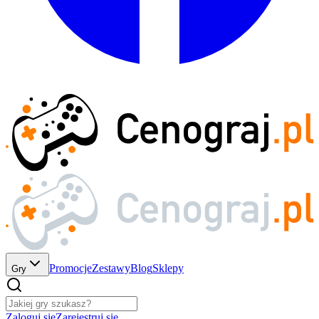
Promocje
Zestawy
Blog
Sklepy
Gry
Zaloguj się
Zarejestruj się