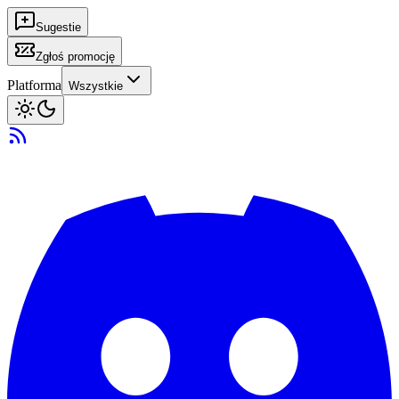
Sugestie
Zgłoś promocję
Platforma
Wszystkie