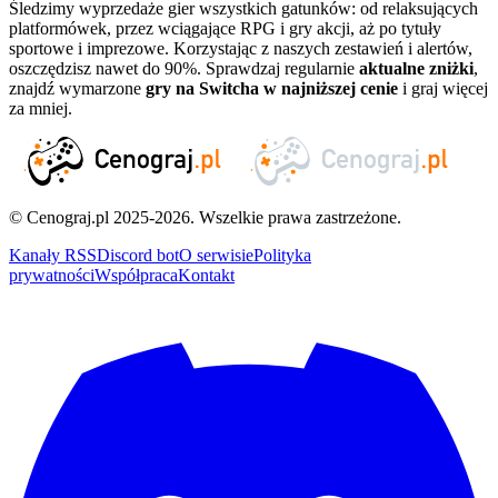
Śledzimy wyprzedaże gier wszystkich gatunków: od relaksujących
platformówek, przez wciągające RPG i gry akcji, aż po tytuły
sportowe i imprezowe. Korzystając z naszych zestawień i alertów,
oszczędzisz nawet do 90%. Sprawdzaj regularnie
aktualne zniżki
,
znajdź wymarzone
gry na Switcha w najniższej cenie
i graj więcej
za mniej.
© Cenograj.pl 2025-2026. Wszelkie prawa zastrzeżone.
Kanały RSS
Discord bot
O serwisie
Polityka
prywatności
Współpraca
Kontakt