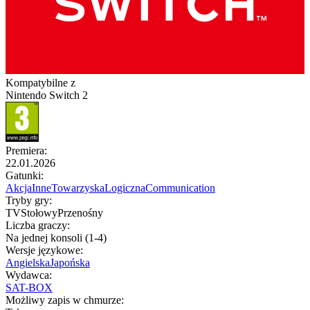
Kompatybilne z
Nintendo Switch 2
Premiera
:
22.01.2026
Gatunki
:
Akcja
Inne
Towarzyska
Logiczna
Communication
Tryby gry
:
TV
Stołowy
Przenośny
Liczba graczy
:
Na jednej konsoli (1-4)
Wersje językowe
:
Angielska
Japońska
Wydawca
:
SAT-BOX
Możliwy zapis w chmurze
: