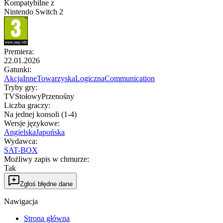
Kompatybilne z
Nintendo Switch 2
Premiera
:
22.01.2026
Gatunki
:
Akcja
Inne
Towarzyska
Logiczna
Communication
Tryby gry
:
TV
Stołowy
Przenośny
Liczba graczy
:
Na jednej konsoli (1-4)
Wersje językowe
:
Angielska
Japońska
Wydawca
:
SAT-BOX
Możliwy zapis w chmurze
:
Tak
Zgłoś błędne dane
Nawigacja
Strona główna