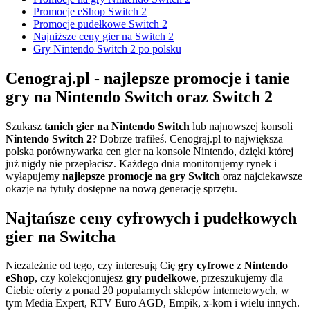
Promocje eShop Switch 2
Promocje pudełkowe Switch 2
Najniższe ceny gier na Switch 2
Gry Nintendo Switch 2 po polsku
Cenograj.pl - najlepsze promocje i tanie
gry na Nintendo Switch oraz Switch 2
Szukasz
tanich gier na Nintendo Switch
lub najnowszej konsoli
Nintendo Switch 2
? Dobrze trafiłeś. Cenograj.pl to największa
polska porównywarka cen gier na konsole Nintendo, dzięki której
już nigdy nie przepłacisz. Każdego dnia monitorujemy rynek i
wyłapujemy
najlepsze promocje na gry Switch
oraz najciekawsze
okazje na tytuły dostępne na nową generację sprzętu.
Najtańsze ceny cyfrowych i pudełkowych
gier na Switcha
Niezależnie od tego, czy interesują Cię
gry cyfrowe
z
Nintendo
eShop
, czy kolekcjonujesz
gry pudełkowe
, przeszukujemy dla
Ciebie oferty z ponad 20 popularnych sklepów internetowych, w
tym Media Expert, RTV Euro AGD, Empik, x-kom i wielu innych.