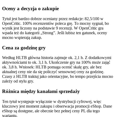
Oceny a decyzja o zakupie
Tytuł jest bardzo dobrze oceniany przez redakcje: 82,5/100 w
OpenCritic. 100% recenzentów poleca grę. To mocny sygnał, bo
wynik jest liczony na podstawie 9 recenzji. W OpenCritic gra
wpada też do kategorii „Strong”. Jeśli lubisz ten gatunek, oceny
mocno wspierają zakup.
Cena za godzinę gry
Według HLTB główna historia zajmuje ok. 2,1 h. Z dodatkowymi
aktywnościami to ok. 3,1 h. Ukończenie gry na 100% może zająć
ok. 3,8 h. Wniosek: HLTB pomaga ocenić skalę gry, ale bez
aktualnej ceny nie da się policzyć sensownej ceny za godzinę.
Czasy z HLTB traktuj jako orientacyjne, bo tempo przejścia mocno
zależy od stylu gry.
Różnica między kanałami sprzedaży
Ten tytuł występuje wyłącznie w dystrybucji cyfrowej, więc
kluczowy jest moment zakupu i obserwacja promocji eShop. Dane
eShop są dostępne, ale obecnie bez pełnej ceny PL dla tego
wariantu.