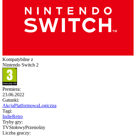
Kompatybilne z
Nintendo Switch 2
Premiera
:
23.06.2022
Gatunki
:
Akcja
Platformowa
Logiczna
Tagi
:
Indie
Retro
Tryby gry
:
TV
Stołowy
Przenośny
Liczba graczy
: