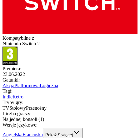
Kompatybilne z
Nintendo Switch 2
Premiera
:
23.06.2022
Gatunki
:
Akcja
Platformowa
Logiczna
Tagi
:
Indie
Retro
Tryby gry
:
TV
Stołowy
Przenośny
Liczba graczy
:
Na jednej konsoli (1)
Wersje językowe
:
Angielska
Francuska
Pokaż
9
więcej