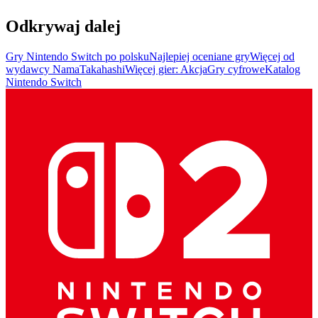
Odkrywaj dalej
Gry Nintendo Switch po polsku
Najlepiej oceniane gry
Więcej od
wydawcy NamaTakahashi
Więcej gier: Akcja
Gry cyfrowe
Katalog
Nintendo Switch