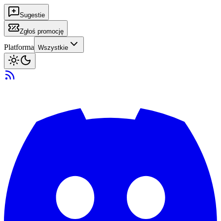
Sugestie
Zgłoś promocję
Platforma
Wszystkie