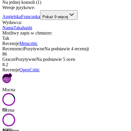
Na jednej konsoli (1)
Wersje językowe
:
Angielska
Francuska
Pokaż
9
więcej
Wydawca
:
NamaTakahashi
Możliwy zapis w chmurze
:
Tak
Recenzje
Metacritic
Recenzenci
Pozytywne
Na podstawie
4
recenzji
86
Gracze
Pozytywne
Na podstawie
5
ocen
8.2
Recenzje
OpenCritic
Mocna
83
Ocena
100
%
Polecane