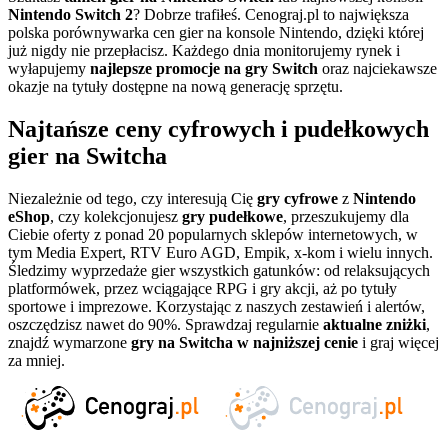
Nintendo Switch 2
? Dobrze trafiłeś. Cenograj.pl to największa
polska porównywarka cen gier na konsole Nintendo, dzięki której
już nigdy nie przepłacisz. Każdego dnia monitorujemy rynek i
wyłapujemy
najlepsze promocje na gry Switch
oraz najciekawsze
okazje na tytuły dostępne na nową generację sprzętu.
Najtańsze ceny cyfrowych i pudełkowych
gier na Switcha
Niezależnie od tego, czy interesują Cię
gry cyfrowe
z
Nintendo
eShop
, czy kolekcjonujesz
gry pudełkowe
, przeszukujemy dla
Ciebie oferty z ponad 20 popularnych sklepów internetowych, w
tym Media Expert, RTV Euro AGD, Empik, x-kom i wielu innych.
Śledzimy wyprzedaże gier wszystkich gatunków: od relaksujących
platformówek, przez wciągające RPG i gry akcji, aż po tytuły
sportowe i imprezowe. Korzystając z naszych zestawień i alertów,
oszczędzisz nawet do 90%. Sprawdzaj regularnie
aktualne zniżki
,
znajdź wymarzone
gry na Switcha w najniższej cenie
i graj więcej
za mniej.