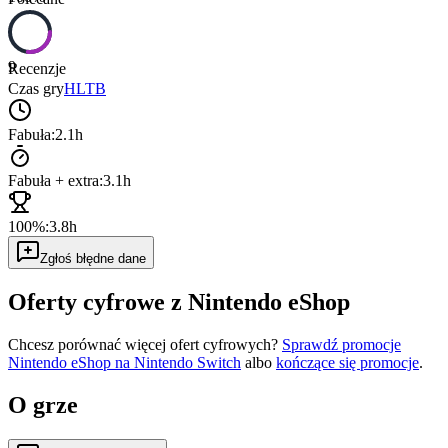
9
Recenzje
Czas gry
HLTB
Fabuła:
2.1h
Fabuła + extra:
3.1h
100%:
3.8h
Zgłoś błędne dane
Oferty cyfrowe z Nintendo eShop
Chcesz porównać więcej ofert cyfrowych?
Sprawdź promocje
Nintendo eShop na
Nintendo Switch
albo
kończące się promocje
.
O grze