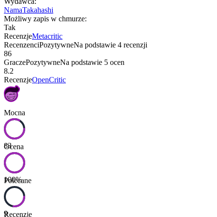
Wydawca
:
NamaTakahashi
Możliwy zapis w chmurze
:
Tak
Recenzje
Metacritic
Recenzenci
Pozytywne
Na podstawie
4
recenzji
86
Gracze
Pozytywne
Na podstawie
5
ocen
8.2
Recenzje
OpenCritic
Mocna
83
Ocena
100
%
Polecane
9
Recenzje