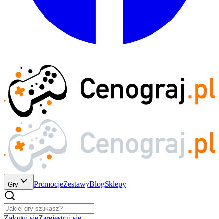
Promocje
Zestawy
Blog
Sklepy
Gry
Zaloguj się
Zarejestruj się