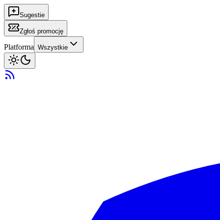
Sugestie
Zgłoś promocję
Platforma
Wszystkie