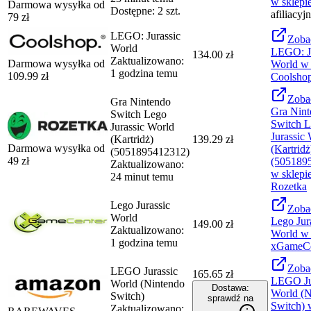
w sklepi
Darmowa wysyłka od
Dostępne: 2 szt.
afiliacyj
79
zł
LEGO: Jurassic
Zoba
World
LEGO: Ju
134.00 zł
Zaktualizowano:
Darmowa wysyłka od
World
w 
1 godzina temu
109.99
zł
Coolsho
Zoba
Gra Nintendo
Gra Nint
Switch Lego
Switch 
Jurassic World
Jurassic
(Kartridż)
139.29 zł
Darmowa wysyłka od
(Kartridż
(5051895412312)
49
zł
(505189
Zaktualizowano:
w sklepi
24 minut temu
Rozetka
Lego Jurassic
Zoba
World
Lego Jur
149.00 zł
Zaktualizowano:
World
w 
1 godzina temu
xGameCe
Zoba
LEGO Jurassic
165.65 zł
LEGO Ju
World (Nintendo
Dostawa:
World (N
Switch)
sprawdź na
Switch)
w
Zaktualizowano: