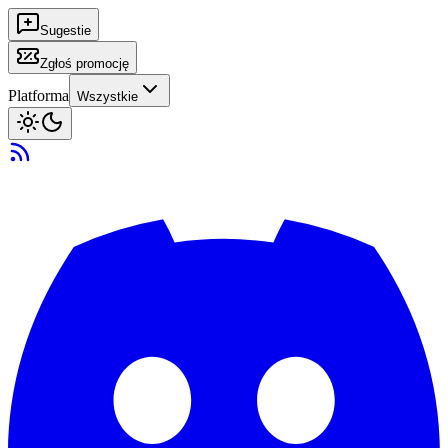
Sugestie
Zgłoś promocję
Platforma
Wszystkie