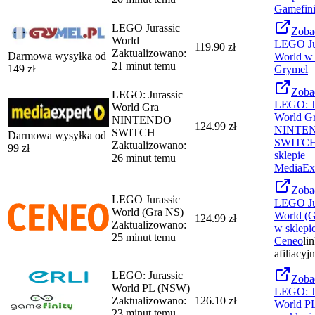
Gamefini
LEGO Jurassic
Zoba
World
LEGO Ju
119.90 zł
Zaktualizowano:
Darmowa wysyłka od
World
w 
21 minut temu
149
zł
Grymel
Zoba
LEGO: Jurassic
LEGO: Ju
World Gra
World G
NINTENDO
124.99 zł
NINTE
SWITCH
Darmowa wysyłka od
SWITC
Zaktualizowano:
99
zł
sklepie
26 minut temu
MediaEx
Zoba
LEGO Jurassic
LEGO Ju
World (Gra NS)
World (
124.99 zł
Zaktualizowano:
w sklepi
25 minut temu
Ceneo
li
afiliacyj
LEGO: Jurassic
Zoba
World PL (NSW)
LEGO: Ju
Zaktualizowano:
126.10 zł
World P
23 minut temu