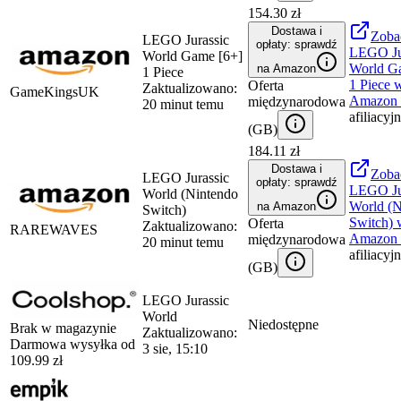
154.30 zł
Dostawa i
Zoba
LEGO Jurassic
opłaty: sprawdź
LEGO Ju
World Game [6+]
World G
na Amazon
1 Piece
1 Piece
w
Oferta
Zaktualizowano:
GameKingsUK
Amazon
międzynarodowa
20 minut temu
afiliacyj
(
GB
)
184.11 zł
Dostawa i
Zoba
LEGO Jurassic
opłaty: sprawdź
LEGO Ju
World (Nintendo
World (N
na Amazon
Switch)
Switch)
w
Oferta
Zaktualizowano:
RAREWAVES
Amazon
międzynarodowa
20 minut temu
afiliacyj
(
GB
)
LEGO Jurassic
World
Niedostępne
Brak w magazynie
Zaktualizowano:
Darmowa wysyłka od
3 sie, 15:10
109.99
zł