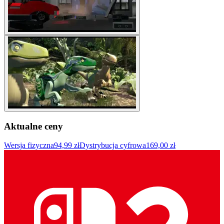
Aktualne ceny
Wersja fizyczna
94,99 zł
Dystrybucja cyfrowa
169,00 zł