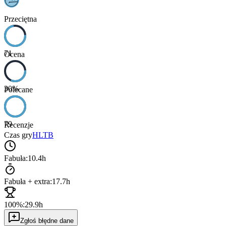
Przeciętna
71
Ocena
30
%
Polecane
79
Recenzje
Czas gry
HLTB
Fabuła:
10.4h
Fabuła + extra:
17.7h
100%:
29.9h
Zgłoś błędne dane