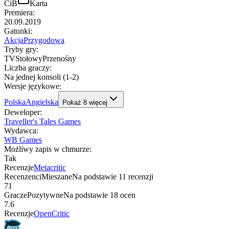
CiB
Karta
Premiera
:
20.09.2019
Gatunki
:
Akcja
Przygodowa
Tryby gry
:
TV
Stołowy
Przenośny
Liczba graczy
:
Na jednej konsoli (1-2)
Wersje językowe
:
Polska
Angielska
Pokaż
8
więcej
Deweloper
:
Traveller's Tales Games
Wydawca
:
WB Games
Możliwy zapis w chmurze
:
Tak
Recenzje
Metacritic
Recenzenci
Mieszane
Na podstawie
11
recenzji
71
Gracze
Pozytywne
Na podstawie
18
ocen
7.6
Recenzje
OpenCritic