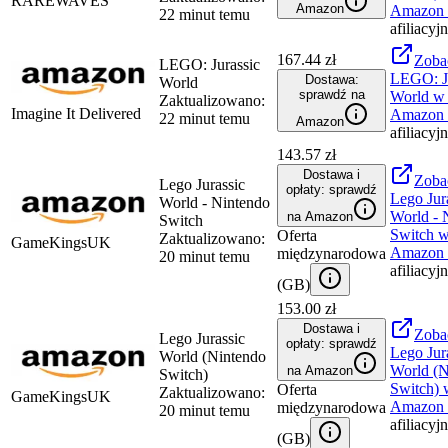
RAREWAVES
Amazon
Amazon
22 minut temu
afiliacyj
167.44 zł
Zoba
LEGO: Jurassic
LEGO: Ju
Dostawa:
World
sprawdź na
World
w 
Zaktualizowano:
Imagine It Delivered
Amazon
22 minut temu
Amazon
afiliacyj
143.57 zł
Dostawa i
Zoba
Lego Jurassic
opłaty: sprawdź
Lego Jur
World - Nintendo
World - 
na Amazon
Switch
Switch
w
Oferta
Zaktualizowano:
GameKingsUK
Amazon
międzynarodowa
20 minut temu
afiliacyj
(
GB
)
153.00 zł
Dostawa i
Zoba
Lego Jurassic
opłaty: sprawdź
Lego Jur
World (Nintendo
World (N
na Amazon
Switch)
Switch)
w
Oferta
Zaktualizowano:
GameKingsUK
Amazon
międzynarodowa
20 minut temu
afiliacyj
(
GB
)