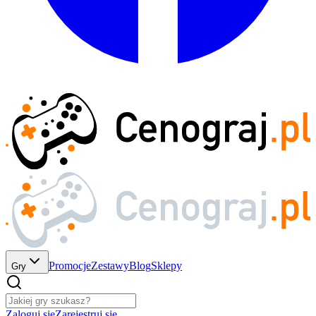
Promocje
Zestawy
Blog
Sklepy
Gry
Zaloguj się
Zarejestruj się