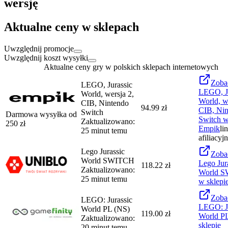
wersję
Aktualne ceny w sklepach
Uwzględnij promocje
Uwzględnij koszt wysyłki
Aktualne ceny gry w polskich sklepach internetowych
Zoba
LEGO, Jurassic
LEGO, Ju
World, wersja 2,
World, w
CIB, Nintendo
94.99 zł
CIB, Nin
Switch
Darmowa wysyłka od
Switch
w
Zaktualizowano:
250
zł
Empik
li
25 minut temu
afiliacyj
Lego Jurassic
Zoba
World SWITCH
Lego Jur
118.22 zł
Zaktualizowano:
World 
25 minut temu
w sklepi
Zoba
LEGO: Jurassic
LEGO: Ju
World PL (NS)
119.00 zł
World P
Zaktualizowano:
sklepie
20 minut temu