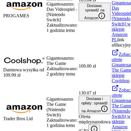
Gigantosa
Gigantosaurus:
Dostawa:
Das
Das Videospiel -
sprawdź na
Videospiel
[Nintendo
PROGAMES
Amazon
[Nintendo
Switch]
Switch]
w
Zaktualizowano:
sklepie
1 godzina temu
Amazon
PL
link
afiliacyjny
Zobac
Gigantosaurus:
ofertę
The Game
Gigantosa
169.00 zł
Zaktualizowano:
Darmowa wysyłka od
The Gam
2 godziny temu
109.99
zł
sklepie
Coolshop
Zobac
130.07 zł
ofertę
Gigantosaurus
Dostawa i
Gigantosa
opłaty: sprawdź
The Game
The Gam
(Nintendo
(Nintendo
na Amazon
Switch)
Switch)
w
Oferta
Trader Bros Ltd
Zaktualizowano:
sklepie
międzynarodowa
1 godzina temu
Amazon
(
GB
)