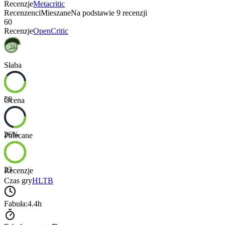
Recenzje
Metacritic
Recenzenci
Mieszane
Na podstawie
9
recenzji
60
Recenzje
OpenCritic
Słaba
58
Ocena
26
%
Polecane
23
Recenzje
Czas gry
HLTB
Fabuła:
4.4h