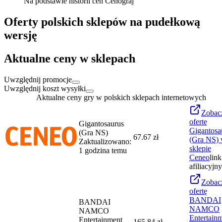
Na podstawie historii cen Cenograj
Oferty polskich sklepów na pudełkową
wersję
Aktualne ceny w sklepach
Uwzględnij promocje
Uwzględnij koszt wysyłki
Aktualne ceny gry w polskich sklepach internetowych
Zobac
ofertę
Gigantosaurus
Gigantosa
(Gra NS)
67.67 zł
(Gra NS)
Zaktualizowano:
sklepie
1 godzina temu
Ceneo
link
afiliacyjny
Zobac
ofertę
BANDAI
BANDAI
NAMCO
NAMCO
Entertain
Entertainment
165.84 zł