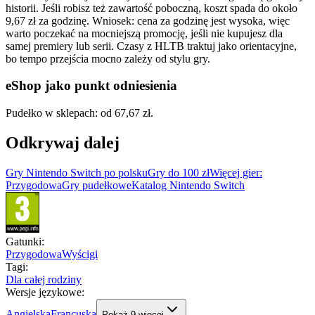
historii. Jeśli robisz też zawartość poboczną, koszt spada do około
9,67 zł za godzinę. Wniosek: cena za godzinę jest wysoka, więc
warto poczekać na mocniejszą promocję, jeśli nie kupujesz dla
samej premiery lub serii. Czasy z HLTB traktuj jako orientacyjne,
bo tempo przejścia mocno zależy od stylu gry.
eShop jako punkt odniesienia
Pudełko w sklepach: od 67,67 zł.
Odkrywaj dalej
Gry Nintendo Switch po polsku
Gry do 100 zł
Więcej gier:
Przygodowa
Gry pudełkowe
Katalog Nintendo Switch
Gatunki
:
Przygodowa
Wyścigi
Tagi
:
Dla całej rodziny
Wersje językowe
:
Angielska
Francuska
Pokaż
9
więcej