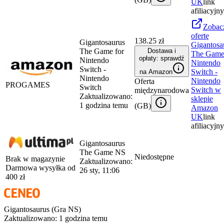
UK
link
afiliacyjny
Zobac
ofertę
138.25 zł
Gigantosaurus
Gigantosa
The Game for
Dostawa i
The Game
opłaty: sprawdź
Nintendo
Nintendo
Switch -
Switch -
na Amazon
Nintendo
Nintendo
Oferta
PROGAMES
Switch
Switch
w
międzynarodowa
Zaktualizowano:
sklepie
1 godzina temu
(
GB
)
Amazon
UK
link
afiliacyjny
Gigantosaurus
The Game NS
Niedostępne
Brak w magazynie
Zaktualizowano:
Darmowa wysyłka od
26 sty, 11:06
400
zł
Gigantosaurus (Gra NS)
Zaktualizowano:
1 godzina temu