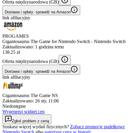
Oferta międzynarodowa (
GB
)
Dostawa i opłaty: sprawdź na Amazon
link afiliacyjny
PROGAMES
Gigantosaurus The Game for Nintendo Switch - Nintendo Switch
Zaktualizowano:
1 godzina temu
138.25 zł
Oferta międzynarodowa (
GB
)
Dostawa i opłaty: sprawdź na Amazon
link afiliacyjny
Gigantosaurus The Game NS
Zaktualizowano:
26 sty, 11:06
Niedostępne
Wygeneruj widget cen
Zgłoś problem z ceną
Szukasz więcej wydań fizycznych?
Zobacz promocje pudełkowe
Nintendo Switch
albo
najniższe ceny w historii
.