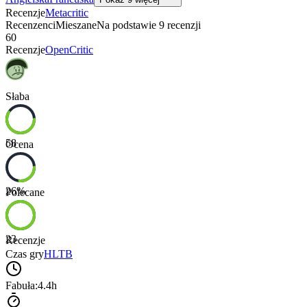
Recenzje
Metacritic
Recenzenci
Mieszane
Na podstawie
9
recenzji
60
Recenzje
OpenCritic
Słaba
58
Ocena
26
%
Polecane
23
Recenzje
Czas gry
HLTB
Fabuła:
4.4h