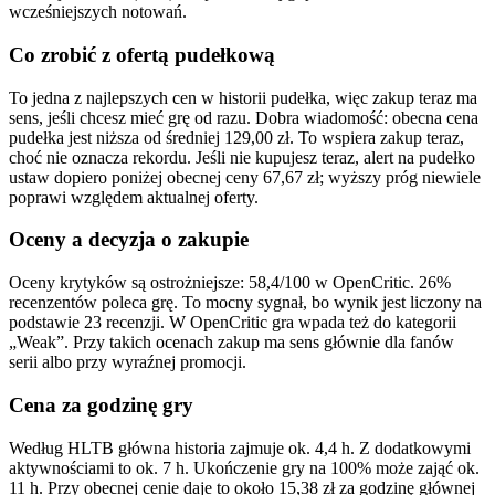
wcześniejszych notowań.
Co zrobić z ofertą pudełkową
To jedna z najlepszych cen w historii pudełka, więc zakup teraz ma
sens, jeśli chcesz mieć grę od razu. Dobra wiadomość: obecna cena
pudełka jest niższa od średniej 129,00 zł. To wspiera zakup teraz,
choć nie oznacza rekordu. Jeśli nie kupujesz teraz, alert na pudełko
ustaw dopiero poniżej obecnej ceny 67,67 zł; wyższy próg niewiele
poprawi względem aktualnej oferty.
Oceny a decyzja o zakupie
Oceny krytyków są ostrożniejsze: 58,4/100 w OpenCritic. 26%
recenzentów poleca grę. To mocny sygnał, bo wynik jest liczony na
podstawie 23 recenzji. W OpenCritic gra wpada też do kategorii
„Weak”. Przy takich ocenach zakup ma sens głównie dla fanów
serii albo przy wyraźnej promocji.
Cena za godzinę gry
Według HLTB główna historia zajmuje ok. 4,4 h. Z dodatkowymi
aktywnościami to ok. 7 h. Ukończenie gry na 100% może zająć ok.
11 h. Przy obecnej cenie daje to około 15,38 zł za godzinę głównej