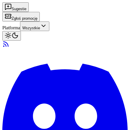
Sugestie
Zgłoś promocję
Platforma
Wszystkie