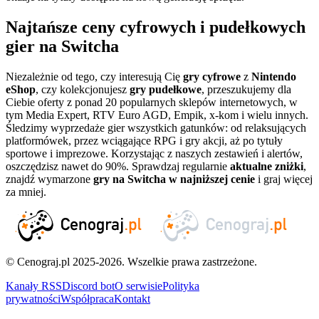
Najtańsze ceny cyfrowych i pudełkowych
gier na Switcha
Niezależnie od tego, czy interesują Cię
gry cyfrowe
z
Nintendo
eShop
, czy kolekcjonujesz
gry pudełkowe
, przeszukujemy dla
Ciebie oferty z ponad 20 popularnych sklepów internetowych, w
tym Media Expert, RTV Euro AGD, Empik, x-kom i wielu innych.
Śledzimy wyprzedaże gier wszystkich gatunków: od relaksujących
platformówek, przez wciągające RPG i gry akcji, aż po tytuły
sportowe i imprezowe. Korzystając z naszych zestawień i alertów,
oszczędzisz nawet do 90%. Sprawdzaj regularnie
aktualne zniżki
,
znajdź wymarzone
gry na Switcha w najniższej cenie
i graj więcej
za mniej.
© Cenograj.pl 2025-2026. Wszelkie prawa zastrzeżone.
Kanały RSS
Discord bot
O serwisie
Polityka
prywatności
Współpraca
Kontakt