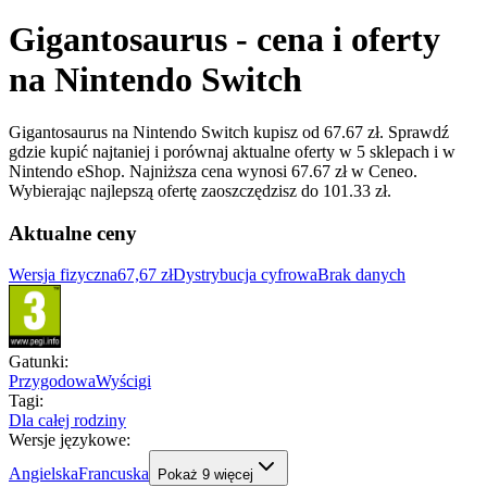
Gigantosaurus - cena i oferty
na Nintendo Switch
Gigantosaurus na Nintendo Switch kupisz od 67.67 zł. Sprawdź
gdzie kupić najtaniej i porównaj aktualne oferty w 5 sklepach i w
Nintendo eShop. Najniższa cena wynosi 67.67 zł w Ceneo.
Wybierając najlepszą ofertę zaoszczędzisz do 101.33 zł.
Aktualne ceny
Wersja fizyczna
67,67 zł
Dystrybucja cyfrowa
Brak danych
Gatunki
:
Przygodowa
Wyścigi
Tagi
:
Dla całej rodziny
Wersje językowe
:
Angielska
Francuska
Pokaż
9
więcej