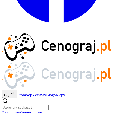
Promocje
Zestawy
Blog
Sklepy
Gry
Zaloguj się
Zarejestruj się