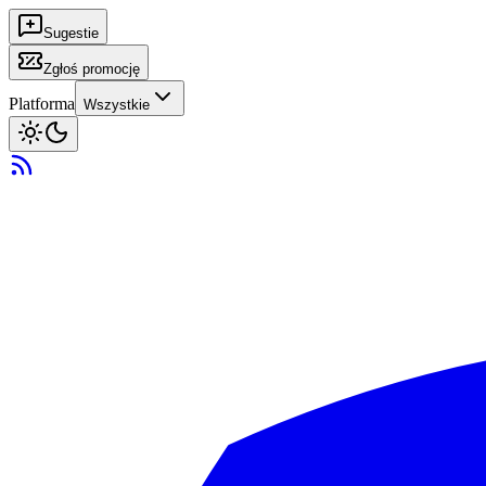
Sugestie
Zgłoś promocję
Platforma
Wszystkie