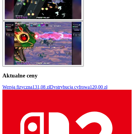
Aktualne ceny
Wersja fizyczna
131,08 zł
Dystrybucja cyfrowa
120,00 zł