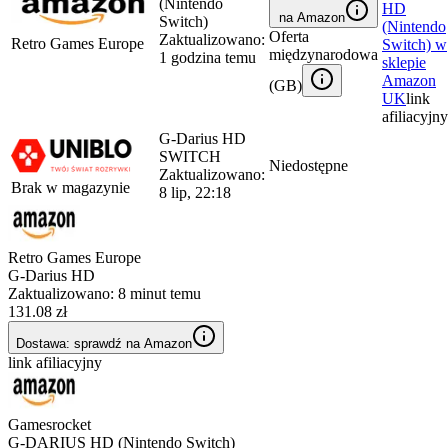
(Nintendo
HD
na Amazon
Switch)
(Nintendo
Oferta
Zaktualizowano:
Retro Games Europe
Switch)
w
międzynarodowa
1 godzina temu
sklepie
Amazon
(
GB
)
UK
link
afiliacyjny
G-Darius HD
SWITCH
Niedostępne
Zaktualizowano:
Brak w magazynie
8 lip, 22:18
Retro Games Europe
G-Darius HD
Zaktualizowano:
8 minut temu
131.08 zł
Dostawa: sprawdź na Amazon
link afiliacyjny
Gamesrocket
G-DARIUS HD (Nintendo Switch)