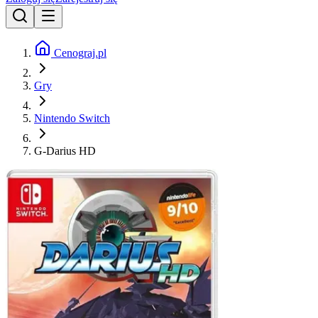
Cenograj.pl
Gry
Nintendo Switch
G-Darius HD