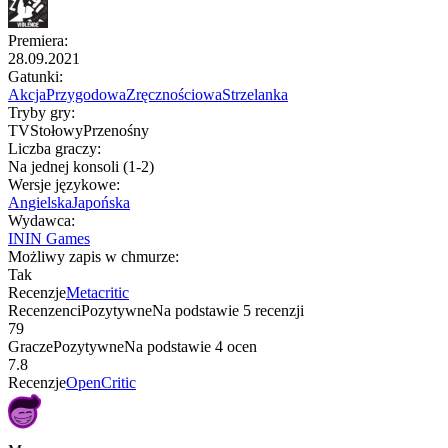
Premiera
:
28.09.2021
Gatunki
:
Akcja
Przygodowa
Zręcznościowa
Strzelanka
Tryby gry
:
TV
Stołowy
Przenośny
Liczba graczy
:
Na jednej konsoli (1-2)
Wersje językowe
:
Angielska
Japońska
Wydawca
:
ININ Games
Możliwy zapis w chmurze
:
Tak
Recenzje
Metacritic
Recenzenci
Pozytywne
Na podstawie
5
recenzji
79
Gracze
Pozytywne
Na podstawie
4
ocen
7.8
Recenzje
OpenCritic