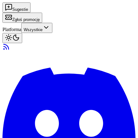
Sugestie
Zgłoś promocję
Platforma
Wszystkie