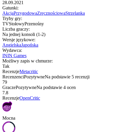
28.09.2021
Gatunki
:
Akcja
Przygodowa
Zręcznościowa
Strzelanka
Tryby gry
:
TV
Stołowy
Przenośny
Liczba graczy
:
Na jednej konsoli (1-2)
Wersje językowe
:
Angielska
Japońska
Wydawca
:
ININ Games
Możliwy zapis w chmurze
:
Tak
Recenzje
Metacritic
Recenzenci
Pozytywne
Na podstawie
5
recenzji
79
Gracze
Pozytywne
Na podstawie
4
ocen
7.8
Recenzje
OpenCritic
Mocna