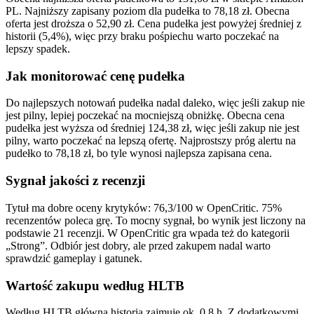
PL. Najniższy zapisany poziom dla pudełka to 78,18 zł. Obecna
oferta jest droższa o 52,90 zł. Cena pudełka jest powyżej średniej z
historii (5,4%), więc przy braku pośpiechu warto poczekać na
lepszy spadek.
Jak monitorować cenę pudełka
Do najlepszych notowań pudełka nadal daleko, więc jeśli zakup nie
jest pilny, lepiej poczekać na mocniejszą obniżkę. Obecna cena
pudełka jest wyższa od średniej 124,38 zł, więc jeśli zakup nie jest
pilny, warto poczekać na lepszą ofertę. Najprostszy próg alertu na
pudełko to 78,18 zł, bo tyle wynosi najlepsza zapisana cena.
Sygnał jakości z recenzji
Tytuł ma dobre oceny krytyków: 76,3/100 w OpenCritic. 75%
recenzentów poleca grę. To mocny sygnał, bo wynik jest liczony na
podstawie 21 recenzji. W OpenCritic gra wpada też do kategorii
„Strong”. Odbiór jest dobry, ale przed zakupem nadal warto
sprawdzić gameplay i gatunek.
Wartość zakupu według HLTB
Według HLTB główna historia zajmuje ok. 0,8 h. Z dodatkowymi