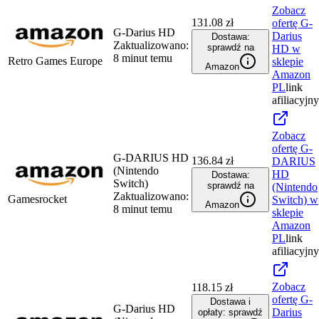
Zobacz
131.08 zł
ofertę
G-
G-Darius HD
Darius
Dostawa:
Zaktualizowano:
sprawdź na
HD
w
8 minut temu
Retro Games Europe
sklepie
Amazon
Amazon
PL
link
afiliacyjny
Zobacz
ofertę
G-
G-DARIUS HD
136.84 zł
DARIUS
(Nintendo
HD
Dostawa:
Switch)
sprawdź na
(Nintendo
Zaktualizowano:
Gamesrocket
Switch)
w
Amazon
8 minut temu
sklepie
Amazon
PL
link
afiliacyjny
Zobacz
118.15 zł
ofertę
G-
Dostawa i
G-Darius HD
Darius
opłaty: sprawdź