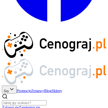
Promocje
Zestawy
Blog
Sklepy
Gry
Zaloguj się
Zarejestruj się