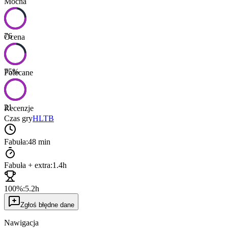
Mocna
76
Ocena
75
%
Polecane
21
Recenzje
Czas gry
HLTB
Fabuła:
48 min
Fabuła + extra:
1.4h
100%:
5.2h
Zgłoś błędne dane
Nawigacja