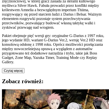
zręcznościowej, w której gracz zasiada za sterami kultowego
myśliwca Silver Hawk. Fabuła prowadzi przez konflikt między
królestwem Amnelia a bezwzględnym imperium Thiima,
rozgrywający się przed starciem ludzi z Darius i Belsar. Ważnym
elementem rozgrywki pozostaje system przechwytywania
przeciwników, pozwalający budować własną taktykę walki i
zyskiwać przewagę nad wrogiem.
Pakiet obejmuje pięć wersji gry: oryginalne G-Darius z 1997 roku,
jego wydanie HD, wariant G-Darius Ver.2, wersję Ver.2 HD oraz
konsolową odsłonę z 1998 roku. Oprócz możliwości przełączania
między nowocześniejszą oprawą a wyglądem z automatów
przygotowano też dodatkowe narzędzia i tryby, takie jak Boss
Gadget, Zone Map, Yazuka Timer, Training Mode czy Replay
Gallery.
Czytaj więcej
Zobacz również: