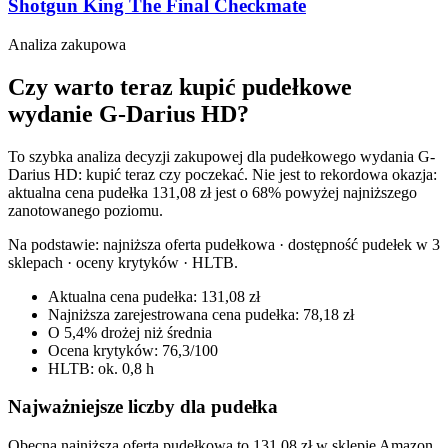
Shotgun King The Final Checkmate
Analiza zakupowa
Czy warto teraz kupić pudełkowe
wydanie G-Darius HD?
To szybka analiza decyzji zakupowej dla pudełkowego wydania G-
Darius HD: kupić teraz czy poczekać. Nie jest to rekordowa okazja:
aktualna cena pudełka 131,08 zł jest o 68% powyżej najniższego
zanotowanego poziomu.
Na podstawie:
najniższa oferta pudełkowa · dostępność pudełek w 3
sklepach · oceny krytyków · HLTB
.
Aktualna cena pudełka: 131,08 zł
Najniższa zarejestrowana cena pudełka: 78,18 zł
O 5,4% drożej niż średnia
Ocena krytyków: 76,3/100
HLTB: ok. 0,8 h
Najważniejsze liczby dla pudełka
Obecna najniższa oferta pudełkowa to 131,08 zł w sklepie Amazon