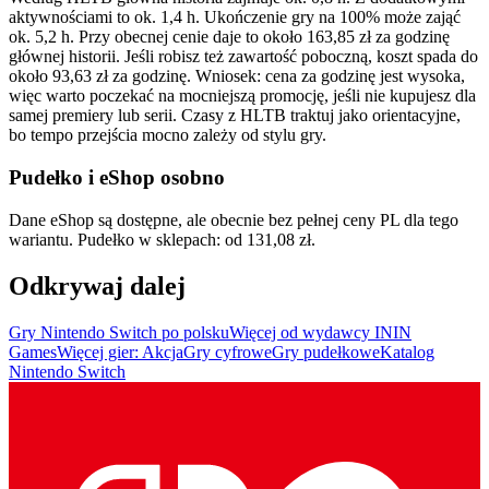
aktywnościami to ok. 1,4 h. Ukończenie gry na 100% może zająć
ok. 5,2 h. Przy obecnej cenie daje to około 163,85 zł za godzinę
głównej historii. Jeśli robisz też zawartość poboczną, koszt spada do
około 93,63 zł za godzinę. Wniosek: cena za godzinę jest wysoka,
więc warto poczekać na mocniejszą promocję, jeśli nie kupujesz dla
samej premiery lub serii. Czasy z HLTB traktuj jako orientacyjne,
bo tempo przejścia mocno zależy od stylu gry.
Pudełko i eShop osobno
Dane eShop są dostępne, ale obecnie bez pełnej ceny PL dla tego
wariantu. Pudełko w sklepach: od 131,08 zł.
Odkrywaj dalej
Gry Nintendo Switch po polsku
Więcej od wydawcy ININ
Games
Więcej gier: Akcja
Gry cyfrowe
Gry pudełkowe
Katalog
Nintendo Switch