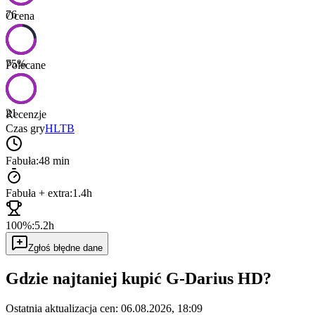
76
Ocena
75
%
Polecane
21
Recenzje
Czas gry
HLTB
Fabuła:
48 min
Fabuła + extra:
1.4h
100%:
5.2h
Zgłoś błędne dane
Gdzie najtaniej kupić
G-Darius HD
?
Ostatnia aktualizacja cen:
06.08.2026, 18:09