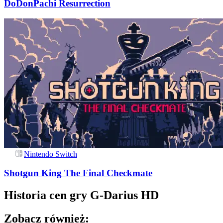
DoDonPachi Resurrection
Nintendo Switch
Shotgun King The Final Checkmate
Historia cen gry
G-Darius HD
Zobacz również: