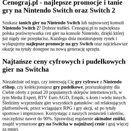
Cenograj.pl - najlepsze promocje i tanie
gry na Nintendo Switch oraz Switch 2
Szukasz
tanich gier na Nintendo Switch
lub najnowszej konsoli
Nintendo Switch 2
? Dobrze trafiłeś. Cenograj.pl to największa
polska porównywarka cen gier na konsole Nintendo, dzięki której
już nigdy nie przepłacisz. Każdego dnia monitorujemy rynek i
wyłapujemy
najlepsze promocje na gry Switch
oraz najciekawsze
okazje na tytuły dostępne na nową generację sprzętu.
Najtańsze ceny cyfrowych i pudełkowych
gier na Switcha
Niezależnie od tego, czy interesują Cię
gry cyfrowe
z
Nintendo
eShop
, czy kolekcjonujesz
gry pudełkowe
, przeszukujemy dla
Ciebie oferty z ponad 20 popularnych sklepów internetowych, w
tym Media Expert, RTV Euro AGD, Empik, x-kom i wielu innych.
Śledzimy wyprzedaże gier wszystkich gatunków: od relaksujących
platformówek, przez wciągające RPG i gry akcji, aż po tytuły
sportowe i imprezowe. Korzystając z naszych zestawień i alertów,
oszczędzisz nawet do 90%. Sprawdzaj regularnie
aktualne zniżki
,
znajdź wymarzone
gry na Switcha w najniższej cenie
i graj więcej
za mniej.