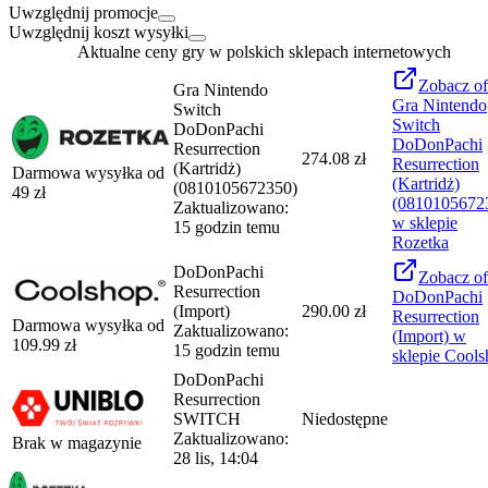
Uwzględnij promocje
Uwzględnij koszt wysyłki
Aktualne ceny gry w polskich sklepach internetowych
Zobacz
of
Gra Nintendo
Gra Nintendo
Switch
Switch
DoDonPachi
DoDonPachi
Resurrection
274.08 zł
Resurrection
(Kartridż)
Darmowa wysyłka od
(Kartridż)
(0810105672350)
49
zł
(0810105672
Zaktualizowano:
w sklepie
15 godzin temu
Rozetka
DoDonPachi
Zobacz
of
Resurrection
DoDonPachi
(Import)
290.00 zł
Resurrection
Darmowa wysyłka od
Zaktualizowano:
(Import)
w
109.99
zł
15 godzin temu
sklepie
Cools
DoDonPachi
Resurrection
SWITCH
Niedostępne
Zaktualizowano:
Brak w magazynie
28 lis, 14:04