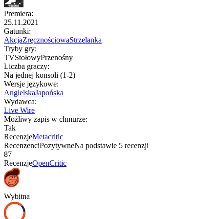
Premiera
:
25.11.2021
Gatunki
:
Akcja
Zręcznościowa
Strzelanka
Tryby gry
:
TV
Stołowy
Przenośny
Liczba graczy
:
Na jednej konsoli (1-2)
Wersje językowe
:
Angielska
Japońska
Wydawca
:
Live Wire
Możliwy zapis w chmurze
:
Tak
Recenzje
Metacritic
Recenzenci
Pozytywne
Na podstawie
5
recenzji
87
Recenzje
OpenCritic
Wybitna