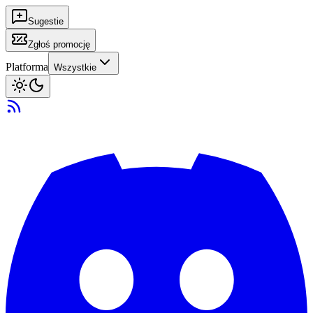
Sugestie
Zgłoś promocję
Platforma
Wszystkie