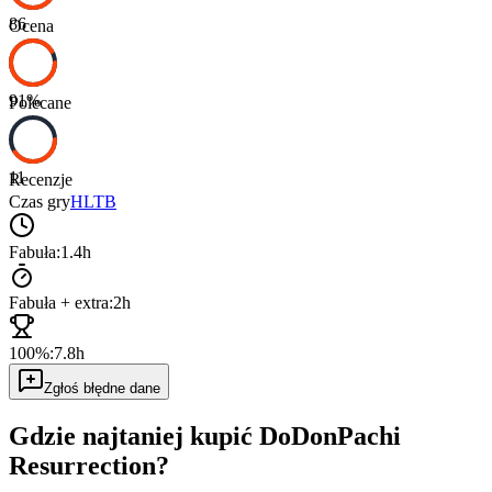
86
Ocena
91
%
Polecane
11
Recenzje
Czas gry
HLTB
Fabuła:
1.4h
Fabuła + extra:
2h
100%:
7.8h
Zgłoś błędne dane
Gdzie najtaniej kupić
DoDonPachi
Resurrection
?