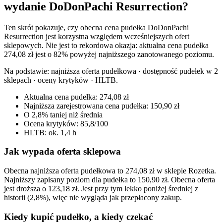
wydanie DoDonPachi Resurrection?
Ten skrót pokazuje, czy obecna cena pudełka DoDonPachi
Resurrection jest korzystna względem wcześniejszych ofert
sklepowych. Nie jest to rekordowa okazja: aktualna cena pudełka
274,08 zł jest o 82% powyżej najniższego zanotowanego poziomu.
Na podstawie:
najniższa oferta pudełkowa · dostępność pudełek w 2
sklepach · oceny krytyków · HLTB
.
Aktualna cena pudełka: 274,08 zł
Najniższa zarejestrowana cena pudełka: 150,90 zł
O 2,8% taniej niż średnia
Ocena krytyków: 85,8/100
HLTB: ok. 1,4 h
Jak wypada oferta sklepowa
Obecna najniższa oferta pudełkowa to 274,08 zł w sklepie Rozetka.
Najniższy zapisany poziom dla pudełka to 150,90 zł. Obecna oferta
jest droższa o 123,18 zł. Jest przy tym lekko poniżej średniej z
historii (2,8%), więc nie wygląda jak przepłacony zakup.
Kiedy kupić pudełko, a kiedy czekać