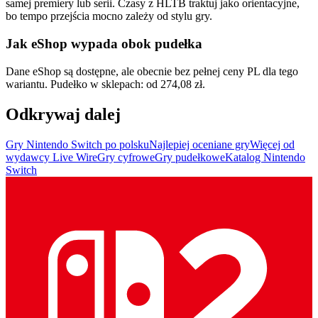
samej premiery lub serii. Czasy z HLTB traktuj jako orientacyjne,
bo tempo przejścia mocno zależy od stylu gry.
Jak eShop wypada obok pudełka
Dane eShop są dostępne, ale obecnie bez pełnej ceny PL dla tego
wariantu. Pudełko w sklepach: od 274,08 zł.
Odkrywaj dalej
Gry Nintendo Switch po polsku
Najlepiej oceniane gry
Więcej od
wydawcy Live Wire
Gry cyfrowe
Gry pudełkowe
Katalog Nintendo
Switch