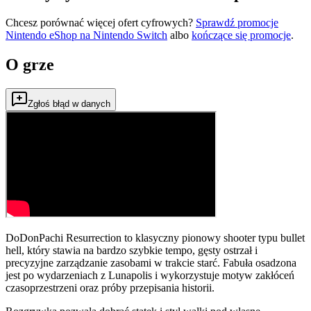
Chcesz porównać więcej ofert cyfrowych?
Sprawdź promocje
Nintendo eShop na
Nintendo Switch
albo
kończące się promocje
.
O grze
Zgłoś błąd w danych
DoDonPachi Resurrection to klasyczny pionowy shooter typu bullet
hell, który stawia na bardzo szybkie tempo, gęsty ostrzał i
precyzyjne zarządzanie zasobami w trakcie starć. Fabuła osadzona
jest po wydarzeniach z Lunapolis i wykorzystuje motyw zakłóceń
czasoprzestrzeni oraz próby przepisania historii.