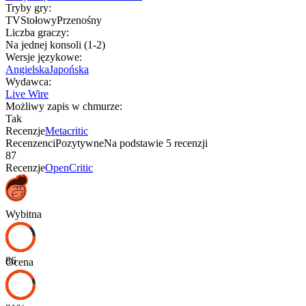
Tryby gry
:
TV
Stołowy
Przenośny
Liczba graczy
:
Na jednej konsoli (1-2)
Wersje językowe
:
Angielska
Japońska
Wydawca
:
Live Wire
Możliwy zapis w chmurze
:
Tak
Recenzje
Metacritic
Recenzenci
Pozytywne
Na podstawie
5
recenzji
87
Recenzje
OpenCritic
Wybitna
86
Ocena