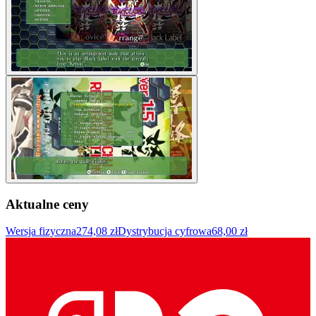
Aktualne ceny
Wersja fizyczna
274,08 zł
Dystrybucja cyfrowa
68,00 zł