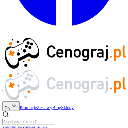
Promocje
Zestawy
Blog
Sklepy
Gry
Zaloguj się
Zarejestruj się