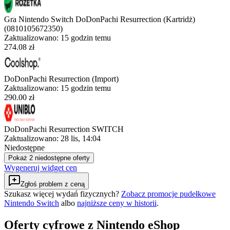
Gra Nintendo Switch DoDonPachi Resurrection (Kartridż)
(0810105672350)
Zaktualizowano:
15 godzin temu
274.08 zł
DoDonPachi Resurrection (Import)
Zaktualizowano:
15 godzin temu
290.00 zł
DoDonPachi Resurrection SWITCH
Zaktualizowano:
28 lis, 14:04
Niedostępne
Pokaż 2 niedostępne oferty
Wygeneruj widget cen
Zgłoś problem z ceną
Szukasz więcej wydań fizycznych?
Zobacz promocje pudełkowe
Nintendo Switch
albo
najniższe ceny w historii
.
Oferty cyfrowe z Nintendo eShop