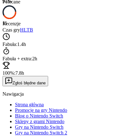
91
%
Polecane
11
Recenzje
Czas gry
HLTB
Fabuła:
1.4h
Fabuła + extra:
2h
100%:
7.8h
Zgłoś błędne dane
Nawigacja
Strona główna
Promocje na gry Nintendo
Blog o Nintendo Switch
Sklepy z grami Nintendo
Gry na Nintendo Switch
Gry na Nintendo Switch 2