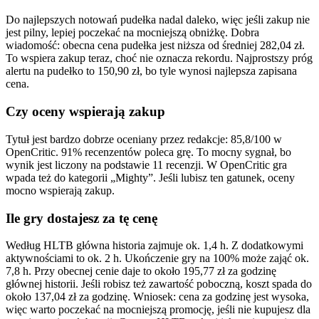
Do najlepszych notowań pudełka nadal daleko, więc jeśli zakup nie
jest pilny, lepiej poczekać na mocniejszą obniżkę. Dobra
wiadomość: obecna cena pudełka jest niższa od średniej 282,04 zł.
To wspiera zakup teraz, choć nie oznacza rekordu. Najprostszy próg
alertu na pudełko to 150,90 zł, bo tyle wynosi najlepsza zapisana
cena.
Czy oceny wspierają zakup
Tytuł jest bardzo dobrze oceniany przez redakcje: 85,8/100 w
OpenCritic. 91% recenzentów poleca grę. To mocny sygnał, bo
wynik jest liczony na podstawie 11 recenzji. W OpenCritic gra
wpada też do kategorii „Mighty”. Jeśli lubisz ten gatunek, oceny
mocno wspierają zakup.
Ile gry dostajesz za tę cenę
Według HLTB główna historia zajmuje ok. 1,4 h. Z dodatkowymi
aktywnościami to ok. 2 h. Ukończenie gry na 100% może zająć ok.
7,8 h. Przy obecnej cenie daje to około 195,77 zł za godzinę
głównej historii. Jeśli robisz też zawartość poboczną, koszt spada do
około 137,04 zł za godzinę. Wniosek: cena za godzinę jest wysoka,
więc warto poczekać na mocniejszą promocję, jeśli nie kupujesz dla