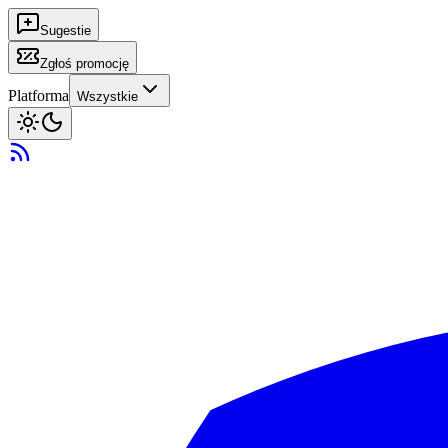
Sugestie
Zgłoś promocję
Platforma
Wszystkie