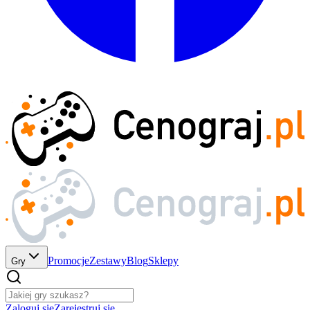
Promocje
Zestawy
Blog
Sklepy
Gry
Zaloguj się
Zarejestruj się