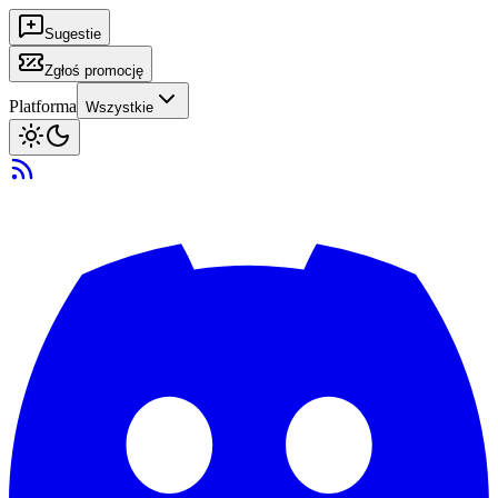
Sugestie
Zgłoś promocję
Platforma
Wszystkie