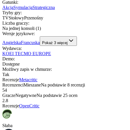
Gatunki
:
Akcja
Symulacja
Strategiczna
Tryby gry
:
TV
Stołowy
Przenośny
Liczba graczy
:
Na jednej konsoli (1)
Wersje językowe
:
Angielska
Francuska
Pokaż
3
więcej
Wydawca
:
KOEI TECMO EUROPE
Demo
:
Dostępne
Możliwy zapis w chmurze
:
Tak
Recenzje
Metacritic
Recenzenci
Mieszane
Na podstawie
8
recenzji
54
Gracze
Negatywne
Na podstawie
25
ocen
2.8
Recenzje
OpenCritic
Słaba