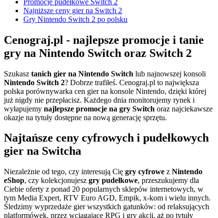
Promocje pudełkowe Switch 2
Najniższe ceny gier na Switch 2
Gry Nintendo Switch 2 po polsku
Cenograj.pl - najlepsze promocje i tanie
gry na Nintendo Switch oraz Switch 2
Szukasz
tanich gier na Nintendo Switch
lub najnowszej konsoli
Nintendo Switch 2
? Dobrze trafiłeś. Cenograj.pl to największa
polska porównywarka cen gier na konsole Nintendo, dzięki której
już nigdy nie przepłacisz. Każdego dnia monitorujemy rynek i
wyłapujemy
najlepsze promocje na gry Switch
oraz najciekawsze
okazje na tytuły dostępne na nową generację sprzętu.
Najtańsze ceny cyfrowych i pudełkowych
gier na Switcha
Niezależnie od tego, czy interesują Cię
gry cyfrowe
z
Nintendo
eShop
, czy kolekcjonujesz
gry pudełkowe
, przeszukujemy dla
Ciebie oferty z ponad 20 popularnych sklepów internetowych, w
tym Media Expert, RTV Euro AGD, Empik, x-kom i wielu innych.
Śledzimy wyprzedaże gier wszystkich gatunków: od relaksujących
platformówek, przez wciągające RPG i gry akcji, aż po tytuły