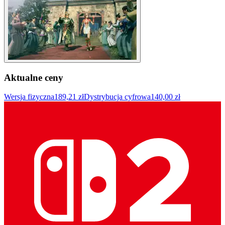
Aktualne ceny
Wersja fizyczna
189,21 zł
Dystrybucja cyfrowa
140,00 zł