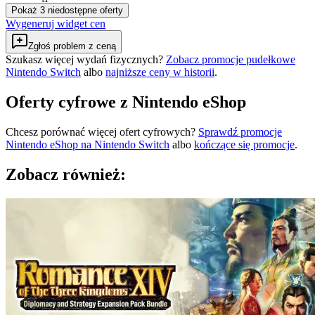
Pokaż 3 niedostępne oferty
Wygeneruj widget cen
Zgłoś problem z ceną
Szukasz więcej wydań fizycznych?
Zobacz promocje pudełkowe
Nintendo Switch
albo
najniższe ceny w historii
.
Oferty cyfrowe z Nintendo eShop
Chcesz porównać więcej ofert cyfrowych?
Sprawdź promocje
Nintendo eShop na
Nintendo Switch
albo
kończące się promocje
.
Zobacz również: