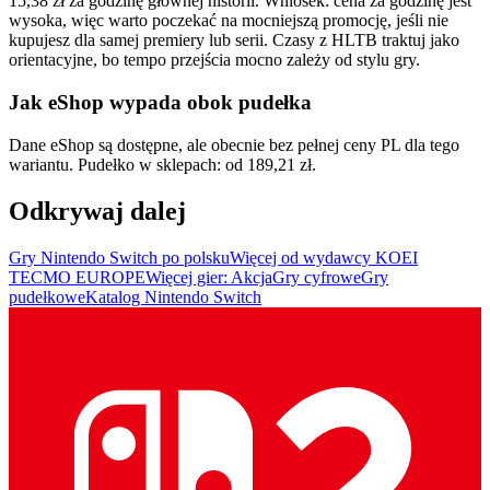
15,38 zł za godzinę głównej historii. Wniosek: cena za godzinę jest
wysoka, więc warto poczekać na mocniejszą promocję, jeśli nie
kupujesz dla samej premiery lub serii. Czasy z HLTB traktuj jako
orientacyjne, bo tempo przejścia mocno zależy od stylu gry.
Jak eShop wypada obok pudełka
Dane eShop są dostępne, ale obecnie bez pełnej ceny PL dla tego
wariantu. Pudełko w sklepach: od 189,21 zł.
Odkrywaj dalej
Gry Nintendo Switch po polsku
Więcej od wydawcy KOEI
TECMO EUROPE
Więcej gier: Akcja
Gry cyfrowe
Gry
pudełkowe
Katalog Nintendo Switch