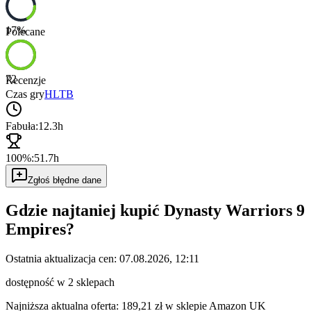
17
%
Polecane
72
Recenzje
Czas gry
HLTB
Fabuła:
12.3h
100%:
51.7h
Zgłoś błędne dane
Gdzie najtaniej kupić
Dynasty Warriors 9
Empires
?
Ostatnia aktualizacja cen:
07.08.2026, 12:11
dostępność w 2 sklepach
Najniższa aktualna oferta: 189,21 zł w sklepie Amazon UK