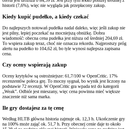
oferta jest droższa o 84,59 zł. Jest przy tym lekko poniżej średniej z
historii (7,6%), więc nie wygląda jak przepłacony zakup.
Kiedy kupić pudełko, a kiedy czekać
Do najlepszych notowań pudełka nadal daleko, więc jeśli zakup nie
jest pilny, lepiej poczekać na mocniejszą obniżkę. Dobra
wiadomość: obecna cena pudełka jest niższa od średniej 204,69 zł.
To wspiera zakup teraz, choć nie oznacza rekordu. Najprostszy próg
alertu na pudełko to 104,62 zł, bo tyle wynosi najlepsza zapisana
cena.
Czy oceny wspierają zakup
Oceny krytyków są ostrożniejsze: 61,7/100 w OpenCritic. 17%
recenzentów poleca grę. To mocny sygnał, bo wynik jest liczony na
podstawie 72 recenzji. W OpenCritic gra wpada też do kategorii
„Weak”. Odbiór jest mieszany, więc cena powinna mieć większe
znaczenie niż sama marka.
Ile gry dostajesz za tę cenę
Według HLTB główna historia zajmuje ok. 12,3 h. Ukończenie gry
na 100% może zająć ok. 51,7 h. Przy obecnej cenie daje to około