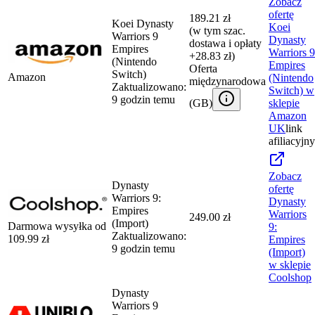
Zobacz
ofertę
189.21 zł
Koei Dynasty
Koei
(w tym szac.
Warriors 9
Dynasty
dostawa i opłaty
Empires
Warriors 9
+28.83 zł)
(Nintendo
Empires
Oferta
Switch)
Amazon
(Nintendo
międzynarodowa
Zaktualizowano:
Switch)
w
9 godzin temu
(
GB
)
sklepie
Amazon
UK
link
afiliacyjny
Zobacz
Dynasty
ofertę
Warriors 9:
Dynasty
Empires
Warriors
249.00 zł
(Import)
Darmowa wysyłka od
9:
Zaktualizowano:
109.99
zł
Empires
9 godzin temu
(Import)
w sklepie
Coolshop
Dynasty
Warriors 9