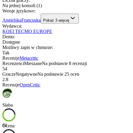
Liczba graczy
:
Na jednej konsoli (1)
Wersje językowe
:
Angielska
Francuska
Pokaż
3
więcej
Wydawca
:
KOEI TECMO EUROPE
Demo
:
Dostępne
Możliwy zapis w chmurze
:
Tak
Recenzje
Metacritic
Recenzenci
Mieszane
Na podstawie
8
recenzji
54
Gracze
Negatywne
Na podstawie
25
ocen
2.8
Recenzje
OpenCritic
Słaba
62
Ocena