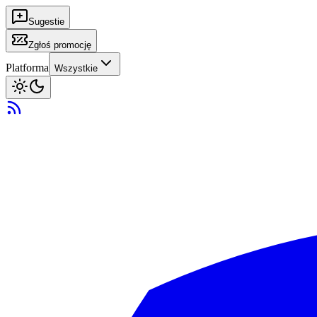
Sugestie
Zgłoś promocję
Platforma
Wszystkie