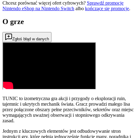
Chcesz porównać więcej ofert cyfrowych?
Sprawdź promocje
Nintendo eShop na
Nintendo Switch
albo
kończące się promocje
.
O grze
Zgłoś błąd w danych
TUNIC to izometryczna gra akcji i przygody o eksploracji ruin,
tajemnic i ukrytych mechanik świata. Gracz prowadzi małego lisa
przez połączone obszary pełne przeciwników, sekretów oraz miejsc
wymagających uważnej obserwacji i stopniowego odkrywania
zasad.
Jednym z kluczowych elementów jest odbudowywanie stron
instrukcji gry, które pełnią jednocześnie funkcję mapy, poradnika i