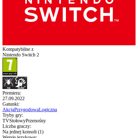
Kompatybilne z
Nintendo Switch 2
Premiera
:
27.09.2022
Gatunki
:
Akcja
Przygodowa
Logiczna
Tryby gry
:
TV
Stołowy
Przenośny
Liczba graczy
:
Na jednej konsoli (1)
Wersje językowe
: