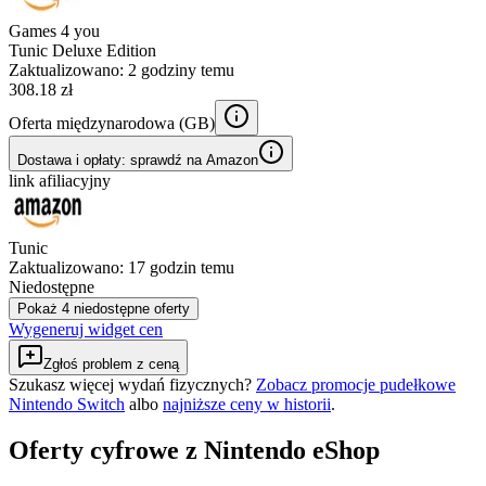
Games 4 you
Tunic Deluxe Edition
Zaktualizowano:
2 godziny temu
308.18 zł
Oferta międzynarodowa (
GB
)
Dostawa i opłaty: sprawdź na Amazon
link afiliacyjny
Tunic
Zaktualizowano:
17 godzin temu
Niedostępne
Pokaż 4 niedostępne oferty
Wygeneruj widget cen
Zgłoś problem z ceną
Szukasz więcej wydań fizycznych?
Zobacz promocje pudełkowe
Nintendo Switch
albo
najniższe ceny w historii
.
Oferty cyfrowe z Nintendo eShop