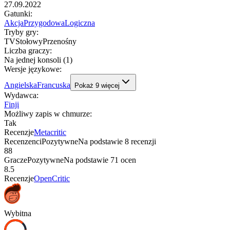
27.09.2022
Gatunki
:
Akcja
Przygodowa
Logiczna
Tryby gry
:
TV
Stołowy
Przenośny
Liczba graczy
:
Na jednej konsoli (1)
Wersje językowe
:
Angielska
Francuska
Pokaż
9
więcej
Wydawca
:
Finji
Możliwy zapis w chmurze
:
Tak
Recenzje
Metacritic
Recenzenci
Pozytywne
Na podstawie
8
recenzji
88
Gracze
Pozytywne
Na podstawie
71
ocen
8.5
Recenzje
OpenCritic
Wybitna