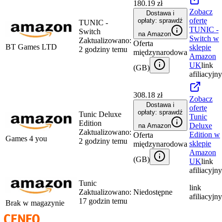
180.19 zł
Zobacz
Dostawa i
ofertę
opłaty: sprawdź
TUNIC -
TUNIC -
Switch
na Amazon
Switch
w
Zaktualizowano:
Oferta
BT Games LTD
sklepie
2 godziny temu
międzynarodowa
Amazon
UK
link
(
GB
)
afiliacyjny
308.18 zł
Zobacz
Dostawa i
ofertę
opłaty: sprawdź
Tunic Deluxe
Tunic
Edition
Deluxe
na Amazon
Zaktualizowano:
Edition
w
Oferta
Games 4 you
2 godziny temu
sklepie
międzynarodowa
Amazon
(
GB
)
UK
link
afiliacyjny
Tunic
link
Zaktualizowano:
Niedostępne
afiliacyjny
17 godzin temu
Brak w magazynie