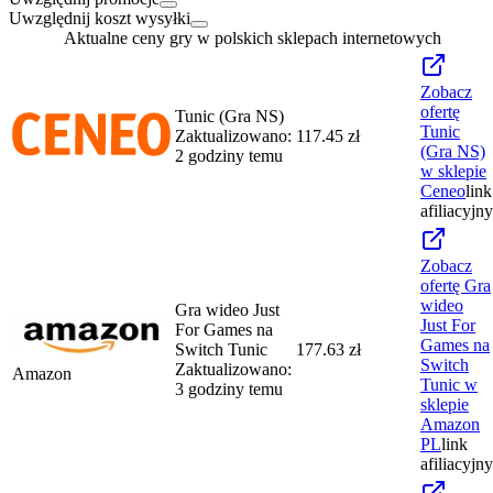
Uwzględnij koszt wysyłki
Aktualne ceny gry w polskich sklepach internetowych
Zobacz
ofertę
Tunic (Gra NS)
Tunic
Zaktualizowano:
117.45 zł
(Gra NS)
2 godziny temu
w sklepie
Ceneo
link
afiliacyjny
Zobacz
ofertę
Gra
wideo
Gra wideo Just
Just For
For Games na
Games na
Switch Tunic
177.63 zł
Switch
Zaktualizowano:
Amazon
Tunic
w
3 godziny temu
sklepie
Amazon
PL
link
afiliacyjny