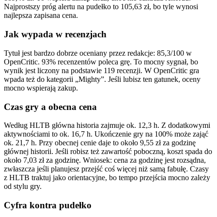
Najprostszy próg alertu na pudełko to 105,63 zł, bo tyle wynosi
najlepsza zapisana cena.
Jak wypada w recenzjach
Tytuł jest bardzo dobrze oceniany przez redakcje: 85,3/100 w
OpenCritic. 93% recenzentów poleca grę. To mocny sygnał, bo
wynik jest liczony na podstawie 119 recenzji. W OpenCritic gra
wpada też do kategorii „Mighty”. Jeśli lubisz ten gatunek, oceny
mocno wspierają zakup.
Czas gry a obecna cena
Według HLTB główna historia zajmuje ok. 12,3 h. Z dodatkowymi
aktywnościami to ok. 16,7 h. Ukończenie gry na 100% może zająć
ok. 21,7 h. Przy obecnej cenie daje to około 9,55 zł za godzinę
głównej historii. Jeśli robisz też zawartość poboczną, koszt spada do
około 7,03 zł za godzinę. Wniosek: cena za godzinę jest rozsądna,
zwłaszcza jeśli planujesz przejść coś więcej niż samą fabułę. Czasy
z HLTB traktuj jako orientacyjne, bo tempo przejścia mocno zależy
od stylu gry.
Cyfra kontra pudełko