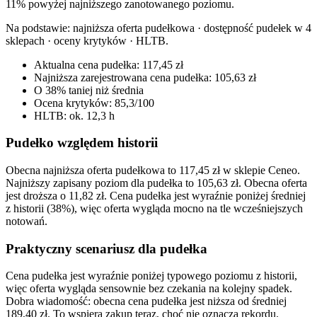
11% powyżej najniższego zanotowanego poziomu.
Na podstawie:
najniższa oferta pudełkowa · dostępność pudełek w 4
sklepach · oceny krytyków · HLTB
.
Aktualna cena pudełka: 117,45 zł
Najniższa zarejestrowana cena pudełka: 105,63 zł
O 38% taniej niż średnia
Ocena krytyków: 85,3/100
HLTB: ok. 12,3 h
Pudełko względem historii
Obecna najniższa oferta pudełkowa to 117,45 zł w sklepie Ceneo.
Najniższy zapisany poziom dla pudełka to 105,63 zł. Obecna oferta
jest droższa o 11,82 zł. Cena pudełka jest wyraźnie poniżej średniej
z historii (38%), więc oferta wygląda mocno na tle wcześniejszych
notowań.
Praktyczny scenariusz dla pudełka
Cena pudełka jest wyraźnie poniżej typowego poziomu z historii,
więc oferta wygląda sensownie bez czekania na kolejny spadek.
Dobra wiadomość: obecna cena pudełka jest niższa od średniej
189,40 zł. To wspiera zakup teraz, choć nie oznacza rekordu.