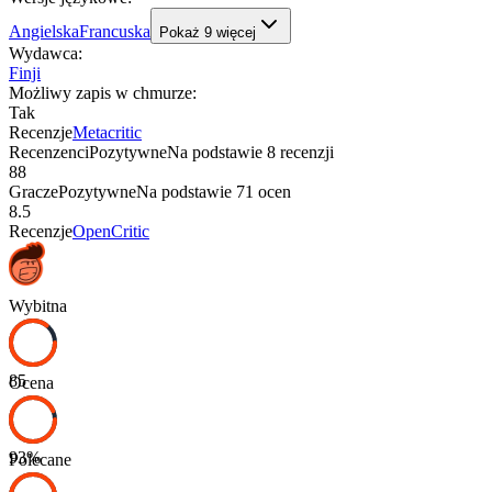
Angielska
Francuska
Pokaż
9
więcej
Wydawca
:
Finji
Możliwy zapis w chmurze
:
Tak
Recenzje
Metacritic
Recenzenci
Pozytywne
Na podstawie
8
recenzji
88
Gracze
Pozytywne
Na podstawie
71
ocen
8.5
Recenzje
OpenCritic
Wybitna
85
Ocena
93
%
Polecane