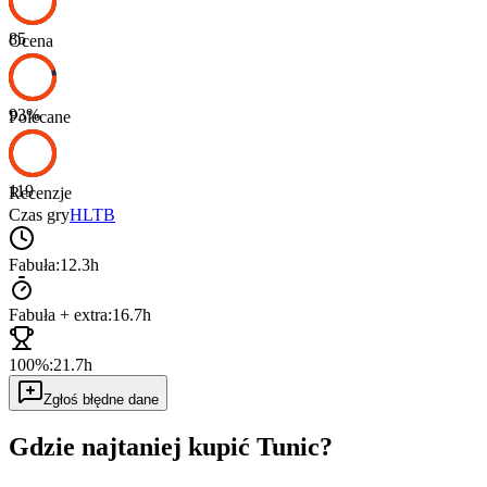
85
Ocena
93
%
Polecane
119
Recenzje
Czas gry
HLTB
Fabuła:
12.3h
Fabuła + extra:
16.7h
100%:
21.7h
Zgłoś błędne dane
Gdzie najtaniej kupić
Tunic
?