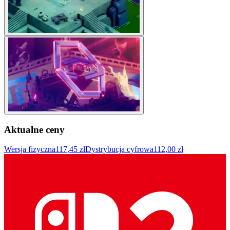
Aktualne ceny
Wersja fizyczna
117,45 zł
Dystrybucja cyfrowa
112,00 zł