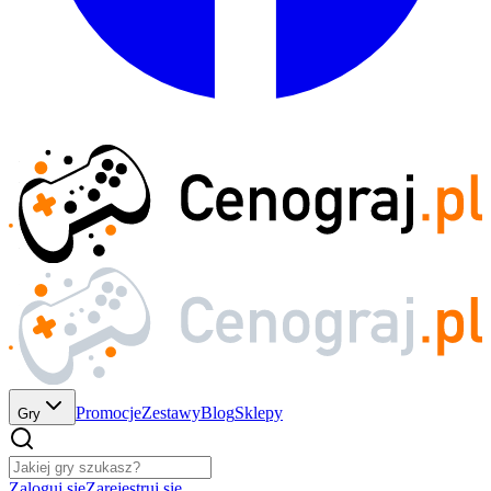
Promocje
Zestawy
Blog
Sklepy
Gry
Zaloguj się
Zarejestruj się