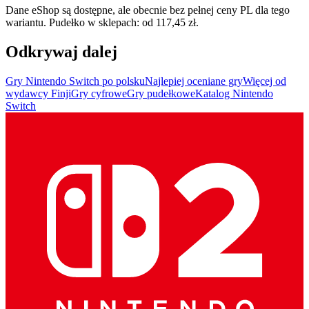
Dane eShop są dostępne, ale obecnie bez pełnej ceny PL dla tego
wariantu. Pudełko w sklepach: od 117,45 zł.
Odkrywaj dalej
Gry Nintendo Switch po polsku
Najlepiej oceniane gry
Więcej od
wydawcy Finji
Gry cyfrowe
Gry pudełkowe
Katalog Nintendo
Switch