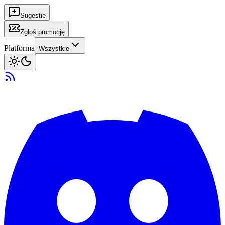
Sugestie
Zgłoś promocję
Platforma
Wszystkie