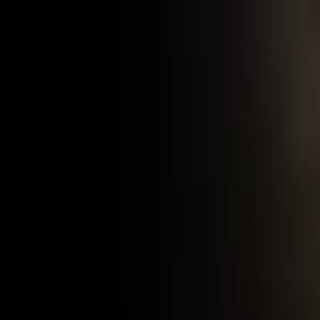
Sugestie
Zgłoś promocję
Platforma
Wszystkie