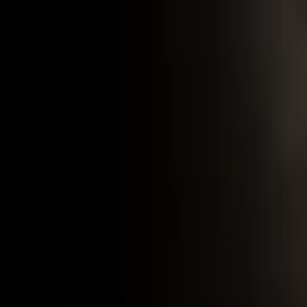
Sugestie
Zgłoś promocję
Platforma
Wszystkie