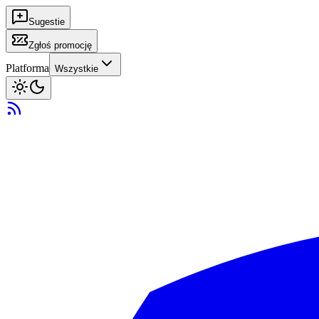
Sugestie
Zgłoś promocję
Platforma
Wszystkie