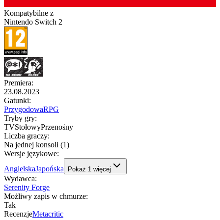
Kompatybilne z
Nintendo Switch 2
Premiera
:
23.08.2023
Gatunki
:
Przygodowa
RPG
Tryby gry
:
TV
Stołowy
Przenośny
Liczba graczy
:
Na jednej konsoli (1)
Wersje językowe
:
Angielska
Japońska
Pokaż
1
więcej
Wydawca
:
Serenity Forge
Możliwy zapis w chmurze
:
Tak
Recenzje
Metacritic