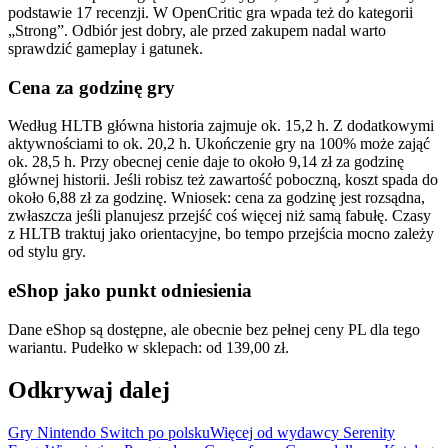
podstawie 17 recenzji. W OpenCritic gra wpada też do kategorii
„Strong”. Odbiór jest dobry, ale przed zakupem nadal warto
sprawdzić gameplay i gatunek.
Cena za godzinę gry
Według HLTB główna historia zajmuje ok. 15,2 h. Z dodatkowymi
aktywnościami to ok. 20,2 h. Ukończenie gry na 100% może zająć
ok. 28,5 h. Przy obecnej cenie daje to około 9,14 zł za godzinę
głównej historii. Jeśli robisz też zawartość poboczną, koszt spada do
około 6,88 zł za godzinę. Wniosek: cena za godzinę jest rozsądna,
zwłaszcza jeśli planujesz przejść coś więcej niż samą fabułę. Czasy
z HLTB traktuj jako orientacyjne, bo tempo przejścia mocno zależy
od stylu gry.
eShop jako punkt odniesienia
Dane eShop są dostępne, ale obecnie bez pełnej ceny PL dla tego
wariantu. Pudełko w sklepach: od 139,00 zł.
Odkrywaj dalej
Gry Nintendo Switch po polsku
Więcej od wydawcy Serenity