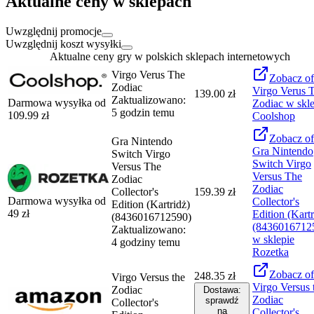
Aktualne ceny w sklepach
Uwzględnij promocje
Uwzględnij koszt wysyłki
Aktualne ceny gry w polskich sklepach internetowych
Virgo Verus The
Zobacz
of
Zodiac
Virgo Verus 
139.00 zł
Zaktualizowano:
Darmowa wysyłka od
Zodiac
w skle
5 godzin temu
109.99
zł
Coolshop
Zobacz
of
Gra Nintendo
Gra Nintendo
Switch Virgo
Switch Virgo
Versus The
Versus The
Zodiac
Zodiac
Collector's
159.39 zł
Darmowa wysyłka od
Collector's
Edition (Kartridż)
49
zł
Edition (Kartr
(8436016712590)
(8436016712
Zaktualizowano:
w sklepie
4 godziny temu
Rozetka
Zobacz
of
248.35 zł
Virgo Versus the
Virgo Versus 
Zodiac
Dostawa:
Zodiac
sprawdź
Collector's
na
Collector's