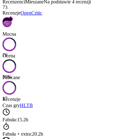
Recenzenci
Mieszane
Na podstawie
4
recenzji
73
Recenzje
OpenCritic
Mocna
78
Ocena
59
%
Polecane
17
Recenzje
Czas gry
HLTB
Fabuła:
15.2h
Fabuła + extra:
20.2h