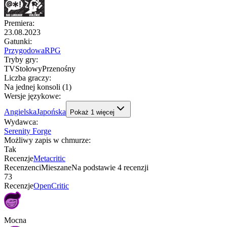
Premiera
:
23.08.2023
Gatunki
:
Przygodowa
RPG
Tryby gry
:
TV
Stołowy
Przenośny
Liczba graczy
:
Na jednej konsoli (1)
Wersje językowe
:
Angielska
Japońska
Pokaż
1
więcej
Wydawca
:
Serenity Forge
Możliwy zapis w chmurze
:
Tak
Recenzje
Metacritic
Recenzenci
Mieszane
Na podstawie
4
recenzji
73
Recenzje
OpenCritic
Mocna