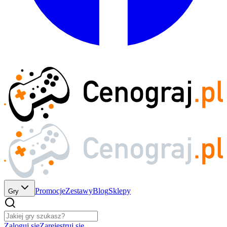
Promocje
Zestawy
Blog
Sklepy
Gry
Zaloguj się
Zarejestruj się