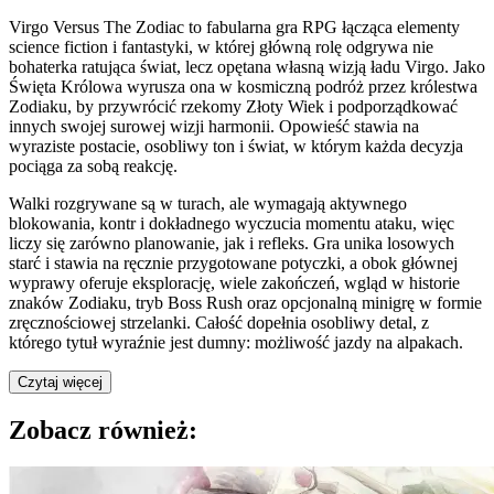
Virgo Versus The Zodiac to fabularna gra RPG łącząca elementy
science fiction i fantastyki, w której główną rolę odgrywa nie
bohaterka ratująca świat, lecz opętana własną wizją ładu Virgo. Jako
Święta Królowa wyrusza ona w kosmiczną podróż przez królestwa
Zodiaku, by przywrócić rzekomy Złoty Wiek i podporządkować
innych swojej surowej wizji harmonii. Opowieść stawia na
wyraziste postacie, osobliwy ton i świat, w którym każda decyzja
pociąga za sobą reakcję.
Walki rozgrywane są w turach, ale wymagają aktywnego
blokowania, kontr i dokładnego wyczucia momentu ataku, więc
liczy się zarówno planowanie, jak i refleks. Gra unika losowych
starć i stawia na ręcznie przygotowane potyczki, a obok głównej
wyprawy oferuje eksplorację, wiele zakończeń, wgląd w historie
znaków Zodiaku, tryb Boss Rush oraz opcjonalną minigrę w formie
zręcznościowej strzelanki. Całość dopełnia osobliwy detal, z
którego tytuł wyraźnie jest dumny: możliwość jazdy na alpakach.
Czytaj więcej
Zobacz również: