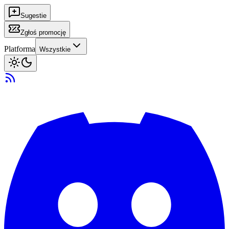
Sugestie
Zgłoś promocję
Platforma
Wszystkie