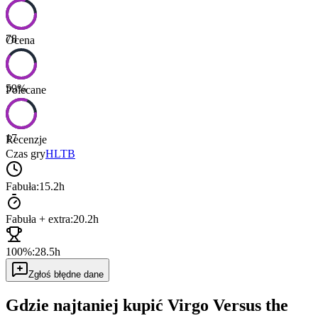
78
Ocena
59
%
Polecane
17
Recenzje
Czas gry
HLTB
Fabuła:
15.2h
Fabuła + extra:
20.2h
100%:
28.5h
Zgłoś błędne dane
Gdzie najtaniej kupić
Virgo Versus the