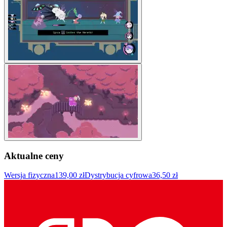
Aktualne ceny
Wersja fizyczna
139,00 zł
Dystrybucja cyfrowa
36,50 zł