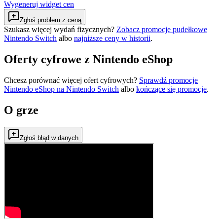
Wygeneruj widget cen
Zgłoś problem z ceną
Szukasz więcej wydań fizycznych?
Zobacz promocje pudełkowe
Nintendo Switch
albo
najniższe ceny w historii
.
Oferty cyfrowe z Nintendo eShop
Chcesz porównać więcej ofert cyfrowych?
Sprawdź promocje
Nintendo eShop na
Nintendo Switch
albo
kończące się promocje
.
O grze
Zgłoś błąd w danych