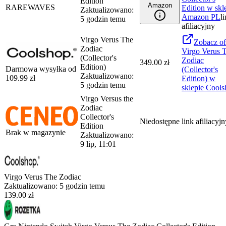
Edition
Amazon
RAREWAVES
Edition
w skl
Zaktualizowano:
Amazon PL
l
5 godzin temu
afiliacyjny
Virgo Verus The
Zobacz
of
Zodiac
Virgo Verus 
(Collector's
Zodiac
349.00 zł
Edition)
Darmowa wysyłka od
(Collector's
Zaktualizowano:
109.99
zł
Edition)
w
5 godzin temu
sklepie
Cools
Virgo Versus the
Zodiac
Collector's
Niedostępne
link afiliacyj
Edition
Brak w magazynie
Zaktualizowano:
9 lip, 11:01
Virgo Verus The Zodiac
Zaktualizowano:
5 godzin temu
139.00 zł