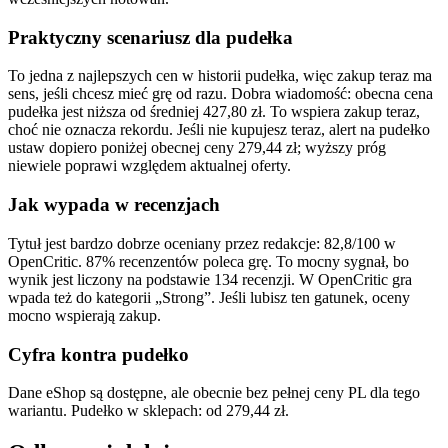
Praktyczny scenariusz dla pudełka
To jedna z najlepszych cen w historii pudełka, więc zakup teraz ma
sens, jeśli chcesz mieć grę od razu. Dobra wiadomość: obecna cena
pudełka jest niższa od średniej 427,80 zł. To wspiera zakup teraz,
choć nie oznacza rekordu. Jeśli nie kupujesz teraz, alert na pudełko
ustaw dopiero poniżej obecnej ceny 279,44 zł; wyższy próg
niewiele poprawi względem aktualnej oferty.
Jak wypada w recenzjach
Tytuł jest bardzo dobrze oceniany przez redakcje: 82,8/100 w
OpenCritic. 87% recenzentów poleca grę. To mocny sygnał, bo
wynik jest liczony na podstawie 134 recenzji. W OpenCritic gra
wpada też do kategorii „Strong”. Jeśli lubisz ten gatunek, oceny
mocno wspierają zakup.
Cyfra kontra pudełko
Dane eShop są dostępne, ale obecnie bez pełnej ceny PL dla tego
wariantu. Pudełko w sklepach: od 279,44 zł.