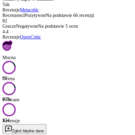
Tak
Recenzje
Metacritic
Recenzenci
Pozytywne
Na podstawie
66
recenzji
82
Gracze
Negatywne
Na podstawie
5
ocen
4.4
Recenzje
OpenCritic
Mocna
83
Ocena
87
%
Polecane
134
Recenzje
Zgłoś błędne dane