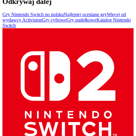
Odkrywaj dalej
Gry Nintendo Switch po polsku
Najlepiej oceniane gry
Więcej od
wydawcy Activision
Gry cyfrowe
Gry pudełkowe
Katalog Nintendo
Switch