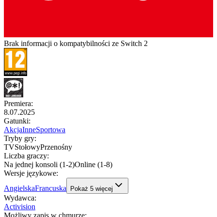
Brak informacji o kompatybilności ze Switch 2
Premiera
:
8.07.2025
Gatunki
:
Akcja
Inne
Sportowa
Tryby gry
:
TV
Stołowy
Przenośny
Liczba graczy
:
Na jednej konsoli (1-2)
Online (1-8)
Wersje językowe
:
Angielska
Francuska
Pokaż
5
więcej
Wydawca
:
Activision
Możliwy zapis w chmurze
: