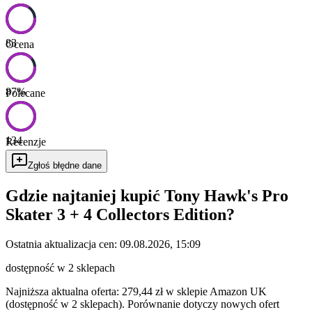
83
Ocena
87
%
Polecane
134
Recenzje
Zgłoś błędne dane
Gdzie najtaniej kupić
Tony Hawk's Pro
Skater 3 + 4 Collectors Edition
?
Ostatnia aktualizacja cen:
09.08.2026, 15:09
dostępność w 2 sklepach
Najniższa aktualna oferta: 279,44 zł w sklepie Amazon UK
(dostępność w 2 sklepach).
Porównanie dotyczy nowych ofert