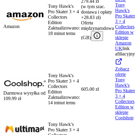
279.44 zł
Tony
Tony Hawk's
(w tym szac.
Hawk's
Pro Skater 3 + 4
dostawa i opłaty
Pro Skater
Collectors
+28.83 zł)
3 + 4
Edition
Oferta
Amazon
Collectors
Zaktualizowano:
międzynarodowa
Edition
w
18 minut temu
(
GB
)
sklepie
Amazon
UK
link
afiliacyjny
Zobacz
ofertę
Tony Hawk's
Tony
Pro Skater 3 + 4
Hawk's
Collectors
605.00 zł
Pro Skater
Edition
Darmowa wysyłka od
3 + 4
Zaktualizowano:
109.99
zł
Collectors
14 minut temu
Edition
w
sklepie
Coolshop
Tony Hawk’s
Pro Skater 3 + 4