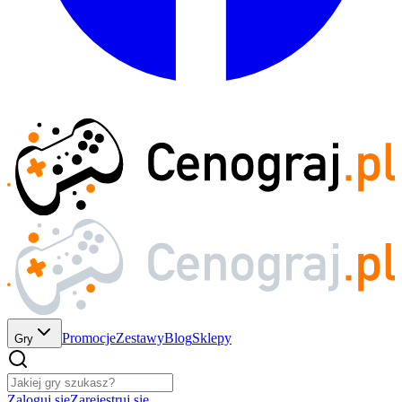
Promocje
Zestawy
Blog
Sklepy
Gry
Zaloguj się
Zarejestruj się