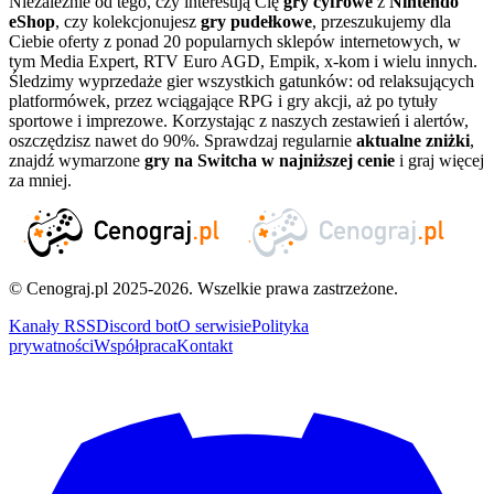
Niezależnie od tego, czy interesują Cię
gry cyfrowe
z
Nintendo
eShop
, czy kolekcjonujesz
gry pudełkowe
, przeszukujemy dla
Ciebie oferty z ponad 20 popularnych sklepów internetowych, w
tym Media Expert, RTV Euro AGD, Empik, x-kom i wielu innych.
Śledzimy wyprzedaże gier wszystkich gatunków: od relaksujących
platformówek, przez wciągające RPG i gry akcji, aż po tytuły
sportowe i imprezowe. Korzystając z naszych zestawień i alertów,
oszczędzisz nawet do 90%. Sprawdzaj regularnie
aktualne zniżki
,
znajdź wymarzone
gry na Switcha w najniższej cenie
i graj więcej
za mniej.
© Cenograj.pl 2025-2026. Wszelkie prawa zastrzeżone.
Kanały RSS
Discord bot
O serwisie
Polityka
prywatności
Współpraca
Kontakt