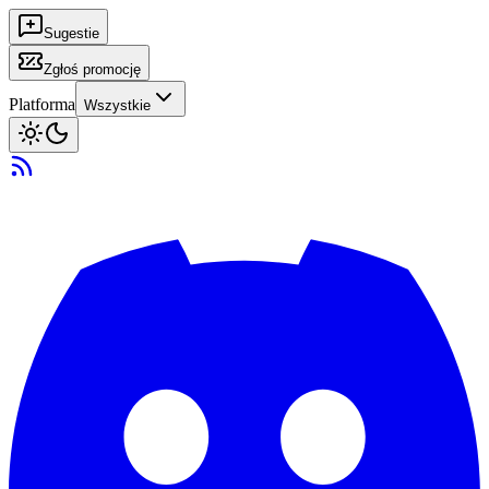
Sugestie
Zgłoś promocję
Platforma
Wszystkie