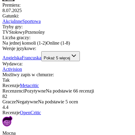
Premiera
:
8.07.2025
Gatunki
:
Akcja
Inne
Sportowa
Tryby gry
:
TV
Stołowy
Przenośny
Liczba graczy
:
Na jednej konsoli (1-2)
Online (1-8)
Wersje językowe
:
Angielska
Francuska
Pokaż
5
więcej
Wydawca
:
Activision
Możliwy zapis w chmurze
:
Tak
Recenzje
Metacritic
Recenzenci
Pozytywne
Na podstawie
66
recenzji
82
Gracze
Negatywne
Na podstawie
5
ocen
4.4
Recenzje
OpenCritic
Mocna