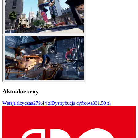
Aktualne ceny
Wersja fizyczna
279,44 zł
Dystrybucja cyfrowa
301,50 zł