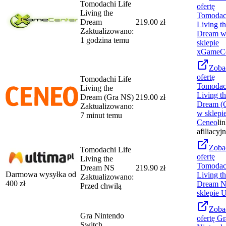
Tomodachi Life
ofertę
Living the
Tomodach
Dream
219.00 zł
Living t
Zaktualizowano:
Dream
1 godzina temu
sklepie
xGameCe
Zoba
ofertę
Tomodachi Life
Tomodach
Living the
Living t
Dream (Gra NS)
219.00 zł
Dream (
Zaktualizowano:
w sklepi
7 minut temu
Ceneo
li
afiliacyj
Zoba
Tomodachi Life
ofertę
Living the
Tomodach
Dream NS
219.90 zł
Darmowa wysyłka od
Living t
Zaktualizowano:
400
zł
Dream 
Przed chwilą
sklepie
U
Zoba
Gra Nintendo
ofertę
Gr
Switch