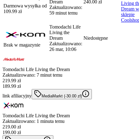
Dream
240.00 zł
Living t
Darmowa wysyłka od
Zaktualizowano:
Dream
109.99
zł
59 minut temu
sklepie
Coolsho
Tomodachi Life
Living the
Dream
Niedostępne
Zaktualizowano:
Brak w magazynie
26 mar, 10:06
Tomodachi Life Living the Dream
Zaktualizowano:
7 minut temu
219.99
zł
189.99 zł
link afiliacyjny
MediaMarkt
(-
30.00
zł
)
Tomodachi Life Living the Dream
Zaktualizowano:
1 minuta temu
219.00
zł
199.00 zł