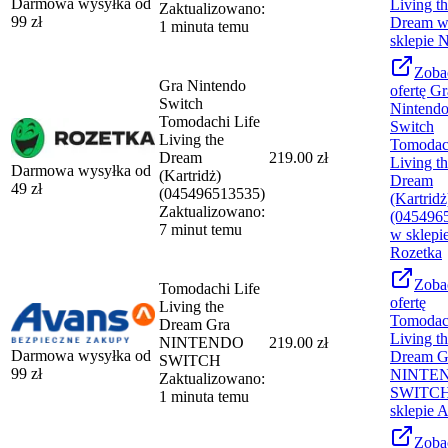
Darmowa wysyłka od
Living t
Zaktualizowano:
99
zł
Dream
1 minuta temu
sklepie
N
Zoba
Gra Nintendo
ofertę
Gr
Switch
Nintend
Tomodachi Life
Switch
Living the
Tomodach
Dream
219.00 zł
Living t
Darmowa wysyłka od
(Kartridż)
Dream
49
zł
(045496513535)
(Kartridż
Zaktualizowano:
(045496
7 minut temu
w sklepi
Rozetka
Zoba
Tomodachi Life
ofertę
Living the
Tomodach
Dream Gra
Living t
NINTENDO
219.00 zł
Darmowa wysyłka od
Dream G
SWITCH
99
zł
NINTE
Zaktualizowano:
SWITC
1 minuta temu
sklepie
A
Zoba