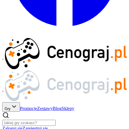
Promocje
Zestawy
Blog
Sklepy
Gry
Zaloguj się
Zarejestruj się