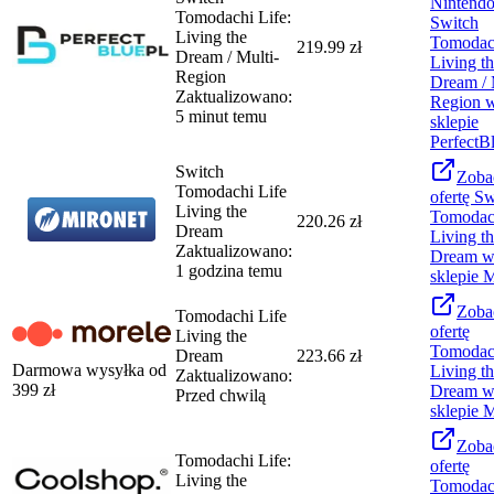
Nintend
Tomodachi Life:
Switch
Living the
Tomodach
219.99 zł
Dream / Multi-
Living t
Region
Dream / 
Zaktualizowano:
Region
5 minut temu
sklepie
PerfectB
Switch
Zoba
Tomodachi Life
ofertę
Sw
Living the
Tomodach
220.26 zł
Dream
Living t
Zaktualizowano:
Dream
1 godzina temu
sklepie
M
Zoba
Tomodachi Life
ofertę
Living the
Tomodach
Dream
223.66 zł
Darmowa wysyłka od
Living t
Zaktualizowano:
399
zł
Dream
Przed chwilą
sklepie
M
Zoba
Tomodachi Life:
ofertę
Living the
Tomodach