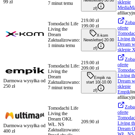
Newsletter
(-
30.00
99
zł
sklepie
7 minut temu
MediaMa
zł
)
afiliacyj
219.00
zł
Zoba
Tomodachi Life
199.00 zł
ofertę
Living the
Tomodach
Dream
X-kom
Living t
Zaktualizowano:
Newsletter
(-
20.00
Dream
1 minuta temu
zł
)
sklepie
X
Zoba
219.00
zł
ofertę
Tomodachi Life:
209.00 zł
Tomodach
Living the
Living t
Dream
Empik na
Darmowa wysyłka od
Dream
Zaktualizowano:
start 10
(-
10.00
250
zł
sklepie
7 minut temu
zł
)
Empik
li
afiliacyj
Zoba
Tomodachi Life
ofertę
Living the
Tomodach
Dream OKŁ
209.90 zł
Living t
WŁ. NS
Darmowa wysyłka od
Dream 
Zaktualizowano:
400
zł
WŁ. NS