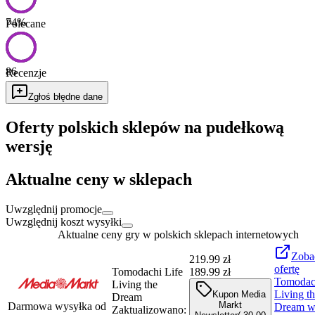
74
%
Polecane
86
Recenzje
Zgłoś błędne dane
Oferty polskich sklepów na pudełkową
wersję
Aktualne ceny w sklepach
Uwzględnij promocje
Uwzględnij koszt wysyłki
Aktualne ceny gry w polskich sklepach internetowych
Zoba
219.99
zł
ofertę
Tomodachi Life
189.99 zł
Tomodach
Living the
Living t
Kupon Media
Dream
Markt
Darmowa wysyłka od
Dream
Zaktualizowano: