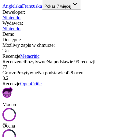
Angielska
Francuska
Pokaż
7
więcej
Deweloper
:
Nintendo
Wydawca
:
Nintendo
Demo
:
Dostępne
Możliwy zapis w chmurze
:
Tak
Recenzje
Metacritic
Recenzenci
Pozytywne
Na podstawie
99
recenzji
77
Gracze
Pozytywne
Na podstawie
428
ocen
8.2
Recenzje
OpenCritic
Mocna
79
Ocena