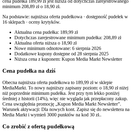
cena pudełka 189,99 zł jest niższa od dotychczas zarejestrowanego
minimum 208,89 zł o 18,90 zł.
Na podstawie:
najniższa oferta pudełkowa · dostępność pudełek w
16 sklepach · oceny krytyków
.
Aktualna cena pudełka: 189,99 zł
Dotychczas zarejestrowane minimum pudełka: 208,89 zł
Aktualna oferta niższa o 18,90 zł
Nowe minimum odnotowane: 6 sierpnia 2026
Dodatkowe kupony dostępne od 28 sierpnia 2025
Niższa cena z kuponem: Kupon Media Markt Newsletter
Cena pudełka na dziś
Obecna najniższa oferta pudełkowa to 189,99 zł w sklepie
MediaMarkt. To nowy najniższy zapisany poziom: o 18,90 zł niżej
niż poprzednie minimum pudełka. Jest przy tym lekko poniżej
średniej z historii (14%), więc nie wygląda jak przepłacony zakup.
Cena uwzględnia promocję „Kupon Media Markt Newsletter”.
Warunek aktywacji: Dla nowych kont. Zapisz się do newslettera na
Media Markt i wymień 3000 punktów na kod 30 zł..
Co zrobić z ofertą pudełkową