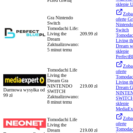
Przed chwilą
sklepie
U
Zoba
Gra Nintendo
ofertę
Gr
Switch
Nintend
Tomodachi Life:
Switch
Living the
209.99 zł
Tomodach
Dream
Living t
Zaktualizowano:
Dream
5 minut temu
sklepie
PerfectB
Zoba
Tomodachi Life
ofertę
Living the
Tomodach
Dream Gra
Living t
NINTENDO
219.00 zł
Dream G
Darmowa wysyłka od
SWITCH
NINTE
99
zł
Zaktualizowano:
SWITC
8 minut temu
sklepie
MediaEx
Zoba
Tomodachi Life
ofertę
Living the
Tomodach
Dream
219.00 zł