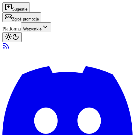
Sugestie
Zgłoś promocję
Platforma
Wszystkie