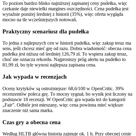
To poziom bardzo blisko najniższej zapisanej ceny pudełka, więc
czekanie daje niewielki margines oszczędności. Cena pudełka jest
wyraźnie poniżej średniej z historii (35%), więc oferta wygląda
mocno na tle wcześniejszych notowań.
Praktyczny scenariusz dla pudełka
To jedna z najlepszych cen w historii pudełka, więc zakup teraz ma
sens, jeśli chcesz mieć grę od razu. Dobra wiadomość: obecna cena
pudełka jest niższa od średniej 126,79 zł. To wspiera zakup teraz,
choć nie oznacza rekordu. Najprostszy próg alertu na pudełko to
81,99 zł, bo tyle wynosi najlepsza zapisana cena.
Jak wypada w recenzjach
Oceny krytyków są ostrożniejsze: 68,6/100 w OpenCritic. 39%
recenzentów poleca grę. To mocny sygnał, bo wynik jest liczony na
podstawie 18 recenzji. W OpenCritic gra wpada też do kategorii
„Fair”. Odbiór jest mieszany, więc cena powinna mieć większe
znaczenie niż sama marka.
Czas gry a obecna cena
Według HLTB główna historia zajmuje ok. 1 h. Przy obecnej cenie