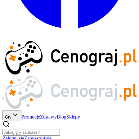
Promocje
Zestawy
Blog
Sklepy
Gry
Zaloguj się
Zarejestruj się