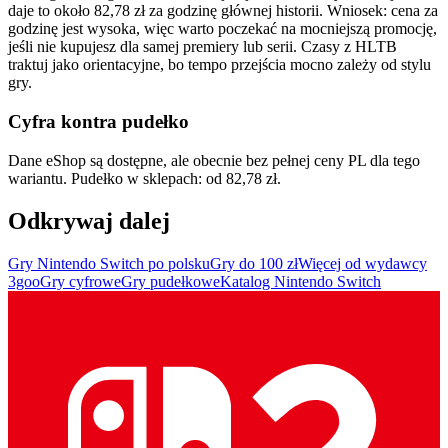
daje to około 82,78 zł za godzinę głównej historii. Wniosek: cena za
godzinę jest wysoka, więc warto poczekać na mocniejszą promocję,
jeśli nie kupujesz dla samej premiery lub serii. Czasy z HLTB
traktuj jako orientacyjne, bo tempo przejścia mocno zależy od stylu
gry.
Cyfra kontra pudełko
Dane eShop są dostępne, ale obecnie bez pełnej ceny PL dla tego
wariantu. Pudełko w sklepach: od 82,78 zł.
Odkrywaj dalej
Gry Nintendo Switch po polsku
Gry do 100 zł
Więcej od wydawcy
3goo
Gry cyfrowe
Gry pudełkowe
Katalog Nintendo Switch