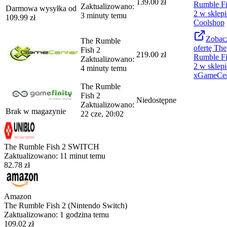
139.00 zł
Rumble F
Zaktualizowano:
Darmowa wysyłka od
2
w sklepi
3 minuty temu
109.99
zł
Coolshop
Zobac
The Rumble
ofertę
The
Fish 2
219.00 zł
Rumble F
Zaktualizowano:
2
w sklepi
4 minuty temu
xGameCen
The Rumble
Fish 2
Niedostępne
Zaktualizowano:
Brak w magazynie
22 cze, 20:02
The Rumble Fish 2 SWITCH
Zaktualizowano:
11 minut temu
82.78 zł
Amazon
The Rumble Fish 2 (Nintendo Switch)
Zaktualizowano:
1 godzina temu
109.02 zł