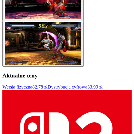
Aktualne ceny
Wersja fizyczna
82,78 zł
Dystrybucja cyfrowa
33,99 zł