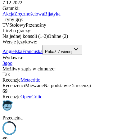
7.12.2022
Gatunki
:
Akcja
Zręcznościowa
Bijatyka
Tryby gry
:
TV
Stołowy
Przenośny
Liczba graczy
:
Na jednej konsoli (1-2)
Online (2)
Wersje językowe
:
Angielska
Francuska
Pokaż
7
więcej
Wydawca
:
3goo
Możliwy zapis w chmurze
:
Tak
Recenzje
Metacritic
Recenzenci
Mieszane
Na podstawie
5
recenzji
69
Recenzje
OpenCritic
Przeciętna
69