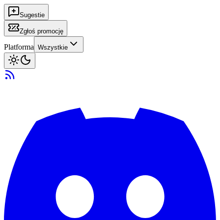
Sugestie
Zgłoś promocję
Platforma
Wszystkie