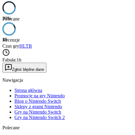
39
%
Polecane
18
Recenzje
Czas gry
HLTB
Fabuła:
1h
Zgłoś błędne dane
Nawigacja
Strona główna
Promocje na gry Nintendo
Blog o Nintendo Switch
Sklepy z grami Nintendo
Gry na Nintendo Switch
Gry na Nintendo Switch 2
Polecane