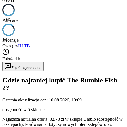
Ocena
39
%
Polecane
18
Recenzje
Czas gry
HLTB
Fabuła:
1h
Zgłoś błędne dane
Gdzie najtaniej kupić
The Rumble Fish
2
?
Ostatnia aktualizacja cen:
10.08.2026, 19:09
dostępność w 5 sklepach
Najniższa aktualna oferta: 82,78 zł w sklepie Uniblo (dostępność w
5 sklepach).
Porównanie dotyczy nowych ofert sklepów oraz