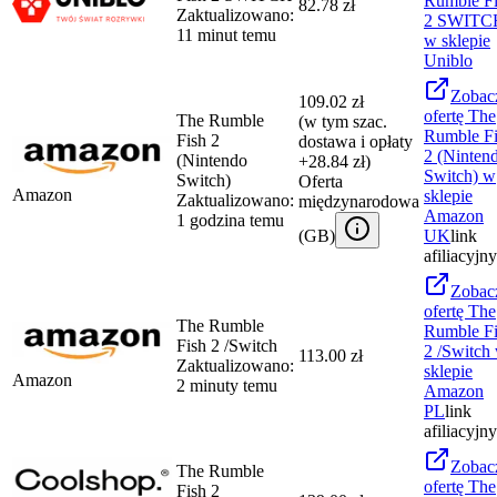
Rumble F
82.78 zł
Zaktualizowano:
2 SWITC
11 minut temu
w sklepie
Uniblo
Zobac
109.02 zł
ofertę
The
The Rumble
(w tym szac.
Rumble F
Fish 2
dostawa i opłaty
2 (Ninten
(Nintendo
+28.84 zł)
Switch)
w
Switch)
Oferta
Amazon
sklepie
Zaktualizowano:
międzynarodowa
Amazon
1 godzina temu
(
GB
)
UK
link
afiliacyjny
Zobac
ofertę
The
The Rumble
Rumble F
Fish 2 /Switch
2 /Switch
113.00 zł
Zaktualizowano:
sklepie
Amazon
2 minuty temu
Amazon
PL
link
afiliacyjny
Zobac
The Rumble
ofertę
The
Fish 2