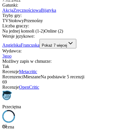
Gatunki
:
Akcja
Zręcznościowa
Bijatyka
Tryby gry
:
TV
Stołowy
Przenośny
Liczba graczy
:
Na jednej konsoli (1-2)
Online (2)
Wersje językowe
:
Angielska
Francuska
Pokaż
7
więcej
Wydawca
:
3goo
Możliwy zapis w chmurze
:
Tak
Recenzje
Metacritic
Recenzenci
Mieszane
Na podstawie
5
recenzji
69
Recenzje
OpenCritic
Przeciętna
69
Ocena