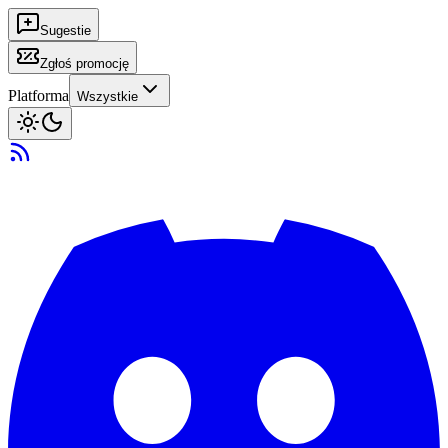
Sugestie
Zgłoś promocję
Platforma
Wszystkie