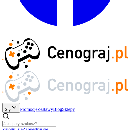
Promocje
Zestawy
Blog
Sklepy
Gry
Zaloguj się
Zarejestruj się