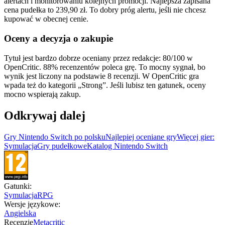
alertach i monitorowaniu kolejnych promocji. Najlepsza zapisana
cena pudełka to 239,90 zł. To dobry próg alertu, jeśli nie chcesz
kupować w obecnej cenie.
Oceny a decyzja o zakupie
Tytuł jest bardzo dobrze oceniany przez redakcje: 80/100 w
OpenCritic. 88% recenzentów poleca grę. To mocny sygnał, bo
wynik jest liczony na podstawie 8 recenzji. W OpenCritic gra
wpada też do kategorii „Strong”. Jeśli lubisz ten gatunek, oceny
mocno wspierają zakup.
Odkrywaj dalej
Gry Nintendo Switch po polsku
Najlepiej oceniane gry
Więcej gier:
Symulacja
Gry pudełkowe
Katalog Nintendo Switch
Gatunki
:
Symulacja
RPG
Wersje językowe
:
Angielska
Recenzje
Metacritic