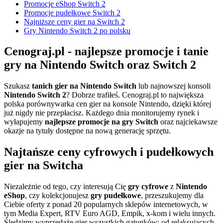
Promocje eShop Switch 2
Promocje pudełkowe Switch 2
Najniższe ceny gier na Switch 2
Gry Nintendo Switch 2 po polsku
Cenograj.pl - najlepsze promocje i tanie
gry na Nintendo Switch oraz Switch 2
Szukasz
tanich gier na Nintendo Switch
lub najnowszej konsoli
Nintendo Switch 2
? Dobrze trafiłeś. Cenograj.pl to największa
polska porównywarka cen gier na konsole Nintendo, dzięki której
już nigdy nie przepłacisz. Każdego dnia monitorujemy rynek i
wyłapujemy
najlepsze promocje na gry Switch
oraz najciekawsze
okazje na tytuły dostępne na nową generację sprzętu.
Najtańsze ceny cyfrowych i pudełkowych
gier na Switcha
Niezależnie od tego, czy interesują Cię
gry cyfrowe
z
Nintendo
eShop
, czy kolekcjonujesz
gry pudełkowe
, przeszukujemy dla
Ciebie oferty z ponad 20 popularnych sklepów internetowych, w
tym Media Expert, RTV Euro AGD, Empik, x-kom i wielu innych.
Śledzimy wyprzedaże gier wszystkich gatunków: od relaksujących