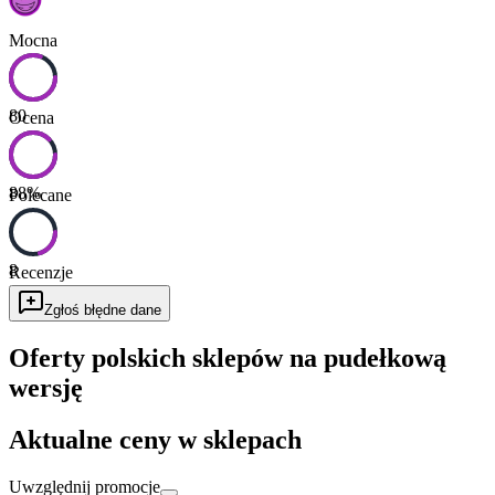
Mocna
80
Ocena
88
%
Polecane
8
Recenzje
Zgłoś błędne dane
Oferty polskich sklepów na pudełkową
wersję
Aktualne ceny w sklepach
Uwzględnij promocje