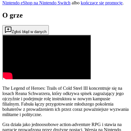
Nintendo eShop na
Nintendo Switch
albo
kończące się promocje
.
O grze
Zgłoś błąd w danych
The Legend of Heroes: Trails of Cold Steel III koncentruje się na
losach Reana Schwarzera, który odkrywa spisek zagrażający jego
ojczyźnie i podejmuje rolę instruktora w nowym kampusie
filialnym. Fabuła łączy przygotowanie młodszego pokolenia
bohaterów z prowadzeniem ich przez coraz poważniejsze wyzwania
militarne i polityczne.
Gra działa jako jednoosobowe action-adventure RPG i stawia na
narrację prowadzoną przez drużynę postaci. Wersja na Nintendo