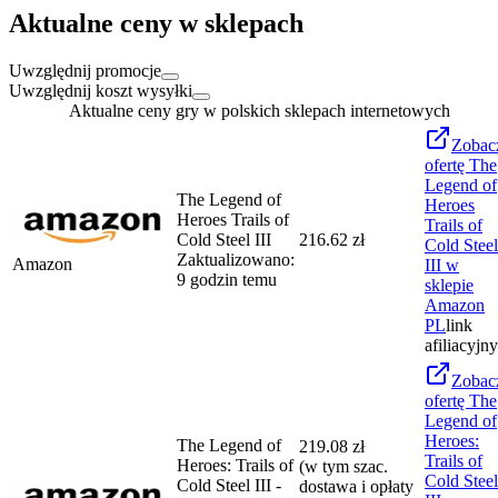
Aktualne ceny w sklepach
Uwzględnij promocje
Uwzględnij koszt wysyłki
Aktualne ceny gry w polskich sklepach internetowych
Zobac
ofertę
The
Legend of
The Legend of
Heroes
Heroes Trails of
Trails of
Cold Steel III
216.62 zł
Cold Steel
Zaktualizowano:
Amazon
III
w
9 godzin temu
sklepie
Amazon
PL
link
afiliacyjny
Zobac
ofertę
The
Legend of
Heroes:
The Legend of
219.08 zł
Trails of
Heroes: Trails of
(w tym szac.
Cold Steel
Cold Steel III -
dostawa i opłaty