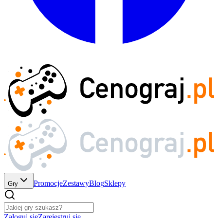
Promocje
Zestawy
Blog
Sklepy
Gry
Zaloguj się
Zarejestruj się