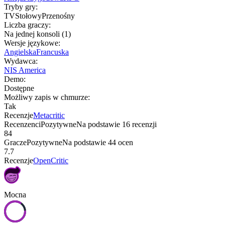
Tryby gry
:
TV
Stołowy
Przenośny
Liczba graczy
:
Na jednej konsoli (1)
Wersje językowe
:
Angielska
Francuska
Wydawca
:
NIS America
Demo
:
Dostępne
Możliwy zapis w chmurze
:
Tak
Recenzje
Metacritic
Recenzenci
Pozytywne
Na podstawie
16
recenzji
84
Gracze
Pozytywne
Na podstawie
44
ocen
7.7
Recenzje
OpenCritic
Mocna