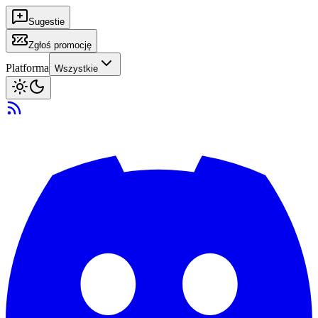
Sugestie
Zgłoś promocję
Platforma
Wszystkie