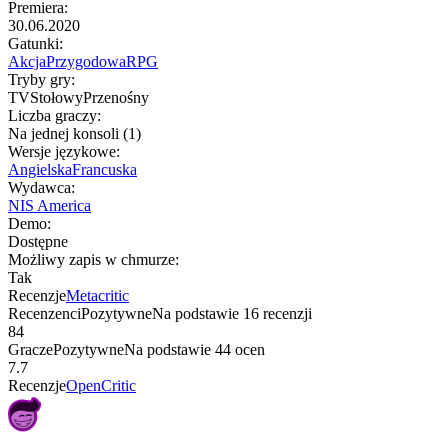
Premiera
:
30.06.2020
Gatunki
:
Akcja
Przygodowa
RPG
Tryby gry
:
TV
Stołowy
Przenośny
Liczba graczy
:
Na jednej konsoli (1)
Wersje językowe
:
Angielska
Francuska
Wydawca
:
NIS America
Demo
:
Dostępne
Możliwy zapis w chmurze
:
Tak
Recenzje
Metacritic
Recenzenci
Pozytywne
Na podstawie
16
recenzji
84
Gracze
Pozytywne
Na podstawie
44
ocen
7.7
Recenzje
OpenCritic