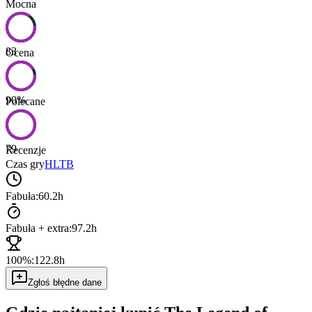
Mocna
83
Ocena
90
%
Polecane
79
Recenzje
Czas gry
HLTB
Fabuła:
60.2h
Fabuła + extra:
97.2h
100%:
122.8h
Zgłoś błędne dane