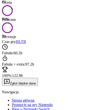
83
Ocena
90
%
Polecane
79
Recenzje
Czas gry
HLTB
Fabuła:
60.2h
Fabuła + extra:
97.2h
100%:
122.8h
Zgłoś błędne dane
Nawigacja
Strona główna
Promocje na gry Nintendo
Blog o Nintendo Switch