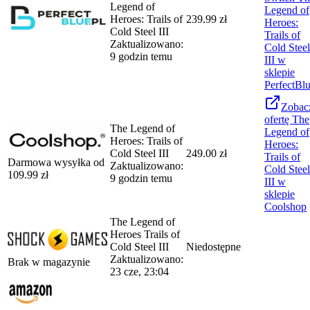
Legend of
Legend of
Heroes: Trails of
239.99 zł
Heroes:
Cold Steel III
Trails of
Zaktualizowano:
Cold Steel
9 godzin temu
III
w
sklepie
PerfectBl
Zobac
ofertę
The
The Legend of
Legend of
Heroes: Trails of
Heroes:
Cold Steel III
249.00 zł
Trails of
Darmowa wysyłka od
Zaktualizowano:
Cold Steel
109.99
zł
9 godzin temu
III
w
sklepie
Coolshop
The Legend of
Heroes Trails of
Cold Steel III
Niedostępne
Zaktualizowano:
Brak w magazynie
23 cze, 23:04