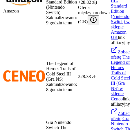
III -
Standard Edition
+28.82 zł)
Standard
(Nintendo
Oferta
Amazon
Edition
Switch)
międzynarodowa
(Nintendo
Zaktualizowano:
(
GB
)
Switch)
w
9 godzin temu
sklepie
Amazon
UK
link
afiliacyjny
Zobac
ofertę
The
Legend of
The Legend of
Heroes
Heroes Trails of
Trails of
Cold Steel III
228.38 zł
Cold Steel
(Gra NS)
III (Gra
Zaktualizowano:
NS)
w
8 godzin temu
sklepie
Ceneo
link
afiliacyjny
Zobac
ofertę
Gra
Gra Nintendo
Nintendo
Switch The
Switch Th