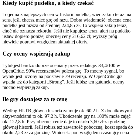
Kiedy kupić pudełko, a kiedy czekać
To jedna z najlepszych cen w historii pudełka, więc zakup teraz ma
sens, jeśli chcesz mieć grę od razu. Dobra wiadomość: obecna cena
pudełka jest niższa od średniej 224,85 zł. To wspiera zakup teraz,
choć nie oznacza rekordu. Jeśli nie kupujesz teraz, alert na pudełko
ustaw dopiero poniżej obecnej ceny 216,62 zł; wyższy próg
niewiele poprawi względem aktualnej oferty.
Czy oceny wspierają zakup
Tytuł jest bardzo dobrze oceniany przez redakcje: 83,4/100 w
OpenCritic. 90% recenzentów poleca grę. To mocny sygnał, bo
wynik jest liczony na podstawie 79 recenzji. W OpenCritic gra
wpada też do kategorii „Strong”. Jeśli lubisz ten gatunek, oceny
mocno wspierają zakup.
Ile gry dostajesz za tę cenę
Według HLTB główna historia zajmuje ok. 60,2 h. Z dodatkowymi
aktywnościami to ok. 97,2 h. Ukończenie gry na 100% może zająć
ok. 122,8 h. Przy obecnej cenie daje to około 3,60 zł za godzinę
głównej historii. Jeśli robisz też zawartość poboczną, koszt spada do
około 2,23 zł za godzinę. Wniosek: pod względem czasu gry cena