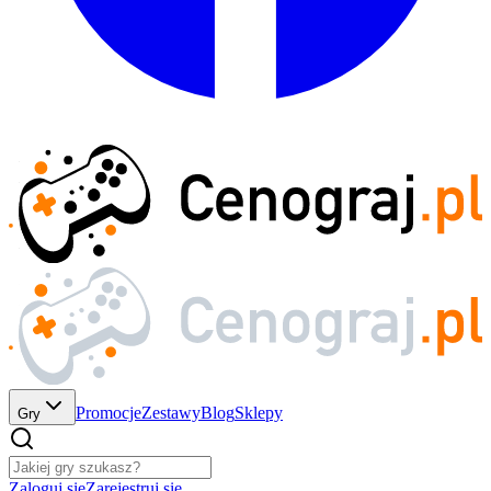
Promocje
Zestawy
Blog
Sklepy
Gry
Zaloguj się
Zarejestruj się