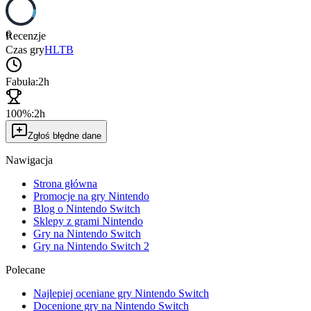
6
Recenzje
Czas gry
HLTB
Fabuła:
2h
100%:
2h
Zgłoś błędne dane
Nawigacja
Strona główna
Promocje na gry Nintendo
Blog o Nintendo Switch
Sklepy z grami Nintendo
Gry na Nintendo Switch
Gry na Nintendo Switch 2
Polecane
Najlepiej oceniane gry Nintendo Switch
Docenione gry na Nintendo Switch