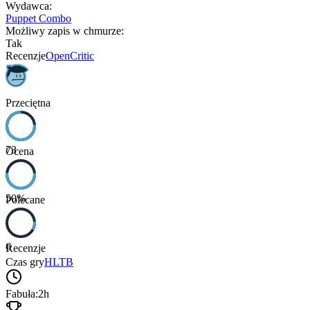
Wydawca
:
Puppet Combo
Możliwy zapis w chmurze
:
Tak
Recenzje
OpenCritic
Przeciętna
73
Ocena
50
%
Polecane
6
Recenzje
Czas gry
HLTB
Fabuła:
2h