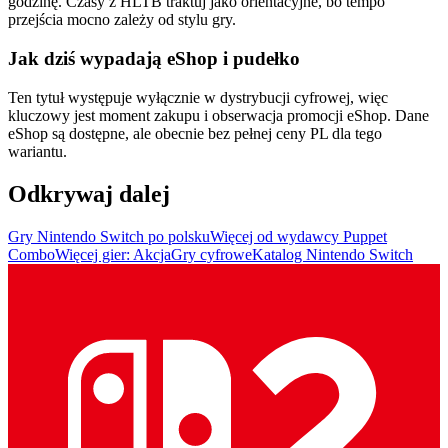
godzinę. Czasy z HLTB traktuj jako orientacyjne, bo tempo
przejścia mocno zależy od stylu gry.
Jak dziś wypadają eShop i pudełko
Ten tytuł występuje wyłącznie w dystrybucji cyfrowej, więc
kluczowy jest moment zakupu i obserwacja promocji eShop. Dane
eShop są dostępne, ale obecnie bez pełnej ceny PL dla tego
wariantu.
Odkrywaj dalej
Gry Nintendo Switch po polsku
Więcej od wydawcy Puppet
Combo
Więcej gier: Akcja
Gry cyfrowe
Katalog Nintendo Switch