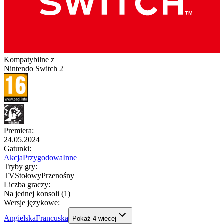
Kompatybilne z
Nintendo Switch 2
Premiera
:
24.05.2024
Gatunki
:
Akcja
Przygodowa
Inne
Tryby gry
:
TV
Stołowy
Przenośny
Liczba graczy
:
Na jednej konsoli (1)
Wersje językowe
:
Angielska
Francuska
Pokaż
4
więcej