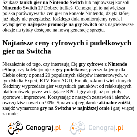
Szukasz
tanich gier na Nintendo Switch
lub najnowszej konsoli
Nintendo Switch 2
? Dobrze trafiłeś. Cenograj.pl to największa
polska porównywarka cen gier na konsole Nintendo, dzięki której
już nigdy nie przepłacisz. Każdego dnia monitorujemy rynek i
wyłapujemy
najlepsze promocje na gry Switch
oraz najciekawsze
okazje na tytuły dostępne na nową generację sprzętu.
Najtańsze ceny cyfrowych i pudełkowych
gier na Switcha
Niezależnie od tego, czy interesują Cię
gry cyfrowe
z
Nintendo
eShop
, czy kolekcjonujesz
gry pudełkowe
, przeszukujemy dla
Ciebie oferty z ponad 20 popularnych sklepów internetowych, w
tym Media Expert, RTV Euro AGD, Empik, x-kom i wielu innych.
Śledzimy wyprzedaże gier wszystkich gatunków: od relaksujących
platformówek, przez wciągające RPG i gry akcji, aż po tytuły
sportowe i imprezowe. Korzystając z naszych zestawień i alertów,
oszczędzisz nawet do 90%. Sprawdzaj regularnie
aktualne zniżki
,
znajdź wymarzone
gry na Switcha w najniższej cenie
i graj więcej
za mniej.