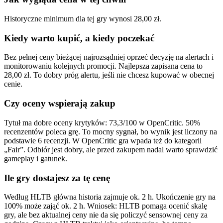
Historyczne minimum dla tej gry wynosi 28,00 zł.
Kiedy warto kupić, a kiedy poczekać
Bez pełnej ceny bieżącej najrozsądniej oprzeć decyzję na alertach i
monitorowaniu kolejnych promocji. Najlepsza zapisana cena to
28,00 zł. To dobry próg alertu, jeśli nie chcesz kupować w obecnej
cenie.
Czy oceny wspierają zakup
Tytuł ma dobre oceny krytyków: 73,3/100 w OpenCritic. 50%
recenzentów poleca grę. To mocny sygnał, bo wynik jest liczony na
podstawie 6 recenzji. W OpenCritic gra wpada też do kategorii
„Fair”. Odbiór jest dobry, ale przed zakupem nadal warto sprawdzić
gameplay i gatunek.
Ile gry dostajesz za tę cenę
Według HLTB główna historia zajmuje ok. 2 h. Ukończenie gry na
100% może zająć ok. 2 h. Wniosek: HLTB pomaga ocenić skalę
gry, ale bez aktualnej ceny nie da się policzyć sensownej ceny za