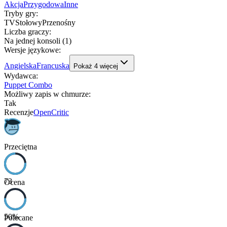
Akcja
Przygodowa
Inne
Tryby gry
:
TV
Stołowy
Przenośny
Liczba graczy
:
Na jednej konsoli (1)
Wersje językowe
:
Angielska
Francuska
Pokaż
4
więcej
Wydawca
:
Puppet Combo
Możliwy zapis w chmurze
:
Tak
Recenzje
OpenCritic
Przeciętna
73
Ocena
50
%
Polecane