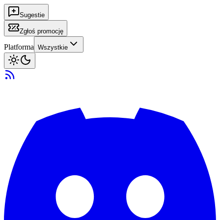
Sugestie
Zgłoś promocję
Platforma
Wszystkie