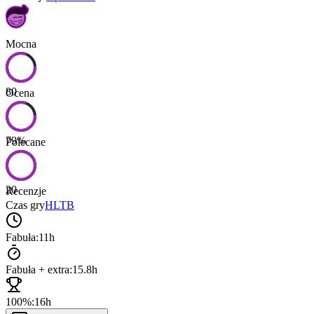
Mocna
80
Ocena
79
%
Polecane
20
Recenzje
Czas gry
HLTB
Fabuła:
11h
Fabuła + extra:
15.8h
100%:
16h