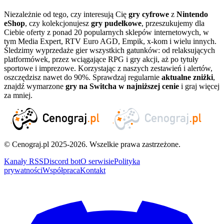
Niezależnie od tego, czy interesują Cię
gry cyfrowe
z
Nintendo
eShop
, czy kolekcjonujesz
gry pudełkowe
, przeszukujemy dla
Ciebie oferty z ponad 20 popularnych sklepów internetowych, w
tym Media Expert, RTV Euro AGD, Empik, x-kom i wielu innych.
Śledzimy wyprzedaże gier wszystkich gatunków: od relaksujących
platformówek, przez wciągające RPG i gry akcji, aż po tytuły
sportowe i imprezowe. Korzystając z naszych zestawień i alertów,
oszczędzisz nawet do 90%. Sprawdzaj regularnie
aktualne zniżki
,
znajdź wymarzone
gry na Switcha w najniższej cenie
i graj więcej
za mniej.
© Cenograj.pl 2025-2026. Wszelkie prawa zastrzeżone.
Kanały RSS
Discord bot
O serwisie
Polityka
prywatności
Współpraca
Kontakt