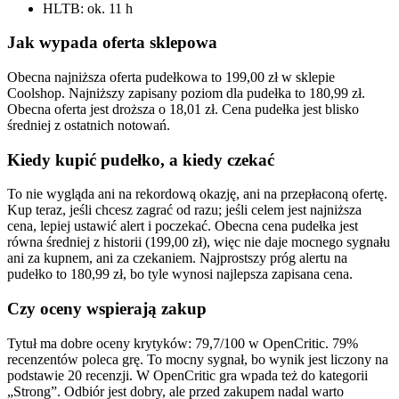
HLTB: ok. 11 h
Jak wypada oferta sklepowa
Obecna najniższa oferta pudełkowa to 199,00 zł w sklepie
Coolshop. Najniższy zapisany poziom dla pudełka to 180,99 zł.
Obecna oferta jest droższa o 18,01 zł. Cena pudełka jest blisko
średniej z ostatnich notowań.
Kiedy kupić pudełko, a kiedy czekać
To nie wygląda ani na rekordową okazję, ani na przepłaconą ofertę.
Kup teraz, jeśli chcesz zagrać od razu; jeśli celem jest najniższa
cena, lepiej ustawić alert i poczekać. Obecna cena pudełka jest
równa średniej z historii (199,00 zł), więc nie daje mocnego sygnału
ani za kupnem, ani za czekaniem. Najprostszy próg alertu na
pudełko to 180,99 zł, bo tyle wynosi najlepsza zapisana cena.
Czy oceny wspierają zakup
Tytuł ma dobre oceny krytyków: 79,7/100 w OpenCritic. 79%
recenzentów poleca grę. To mocny sygnał, bo wynik jest liczony na
podstawie 20 recenzji. W OpenCritic gra wpada też do kategorii
„Strong”. Odbiór jest dobry, ale przed zakupem nadal warto