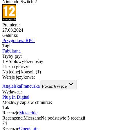
Nintendo Switch 2
Premiera
:
27.03.2024
Gatunki
:
Przygodowa
RPG
Tagi
:
Fabularna
Tryby gry
:
TV
Stołowy
Przenośny
Liczba graczy
:
Na jednej konsoli (1)
Wersje językowe
:
Angielska
Francuska
Pokaż
6
więcej
Wydawca
:
Plug In Digital
Możliwy zapis w chmurze
:
Tak
Recenzje
Metacritic
Recenzenci
Mieszane
Na podstawie
5
recenzji
74
Recenzje
OpenCritic