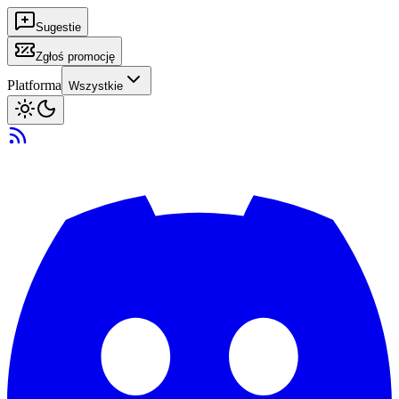
Sugestie
Zgłoś promocję
Platforma
Wszystkie