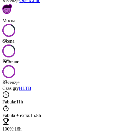
Recenzje
OpenCritic
Mocna
80
Ocena
79
%
Polecane
20
Recenzje
Czas gry
HLTB
Fabuła:
11h
Fabuła + extra:
15.8h
100%:
16h