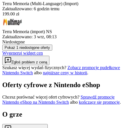
Terra Memoria (Multi-Language) (Import)
Zaktualizowano:
6 godzin temu
199.00 zł
Terra Memoria (import) NS
Zaktualizowano:
3 wrz, 08:13
Niedostępne
Pokaż 1 niedostępne oferty
Wygeneruj widget cen
Zgłoś problem z ceną
Szukasz więcej wydań fizycznych?
Zobacz promocje pudełkowe
Nintendo Switch
albo
najniższe ceny w historii
.
Oferty cyfrowe z Nintendo eShop
Chcesz porównać więcej ofert cyfrowych?
Sprawdź promocje
Nintendo eShop na
Nintendo Switch
albo
kończące się promocje
.
O grze