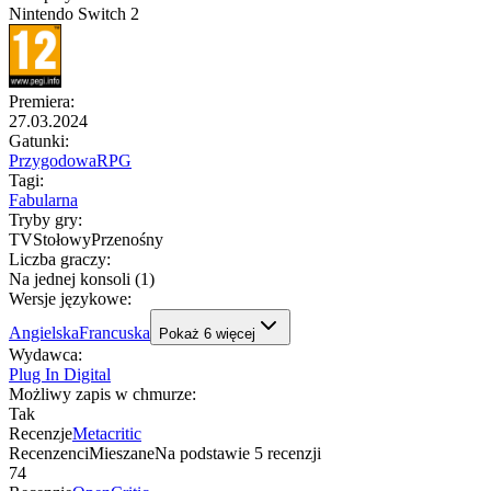
Nintendo Switch 2
Premiera
:
27.03.2024
Gatunki
:
Przygodowa
RPG
Tagi
:
Fabularna
Tryby gry
:
TV
Stołowy
Przenośny
Liczba graczy
:
Na jednej konsoli (1)
Wersje językowe
:
Angielska
Francuska
Pokaż
6
więcej
Wydawca
:
Plug In Digital
Możliwy zapis w chmurze
:
Tak
Recenzje
Metacritic
Recenzenci
Mieszane
Na podstawie
5
recenzji
74