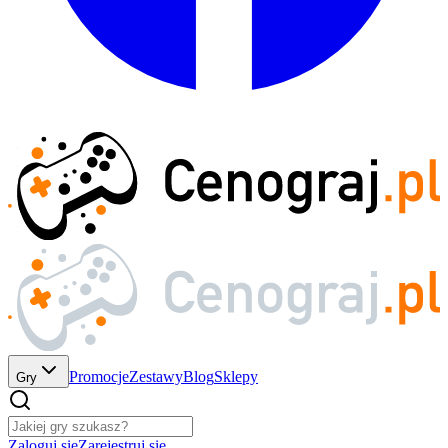
Promocje
Zestawy
Blog
Sklepy
Gry
Zaloguj się
Zarejestruj się