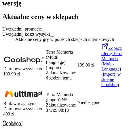
wersję
Aktualne ceny w sklepach
Uwzględnij promocje
Uwzględnij koszt wysyłki
Aktualne ceny gry w polskich sklepach internetowych
Zobacz
Terra Memoria
ofertę
Terra
(Multi-
Memoria
Language)
(Multi-
199.00 zł
(Import)
Darmowa wysyłka od
Language)
Zaktualizowano:
109.99
zł
(Import)
w
6 godzin temu
sklepie
Coolshop
Terra Memoria
(import) NS
Niedostępne
Brak w magazynie
Zaktualizowano:
Darmowa wysyłka od
3 wrz, 08:13
400
zł