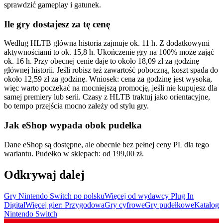
sprawdzić gameplay i gatunek.
Ile gry dostajesz za tę cenę
Według HLTB główna historia zajmuje ok. 11 h. Z dodatkowymi
aktywnościami to ok. 15,8 h. Ukończenie gry na 100% może zająć
ok. 16 h. Przy obecnej cenie daje to około 18,09 zł za godzinę
głównej historii. Jeśli robisz też zawartość poboczną, koszt spada do
około 12,59 zł za godzinę. Wniosek: cena za godzinę jest wysoka,
więc warto poczekać na mocniejszą promocję, jeśli nie kupujesz dla
samej premiery lub serii. Czasy z HLTB traktuj jako orientacyjne,
bo tempo przejścia mocno zależy od stylu gry.
Jak eShop wypada obok pudełka
Dane eShop są dostępne, ale obecnie bez pełnej ceny PL dla tego
wariantu. Pudełko w sklepach: od 199,00 zł.
Odkrywaj dalej
Gry Nintendo Switch po polsku
Więcej od wydawcy Plug In
Digital
Więcej gier: Przygodowa
Gry cyfrowe
Gry pudełkowe
Katalog
Nintendo Switch