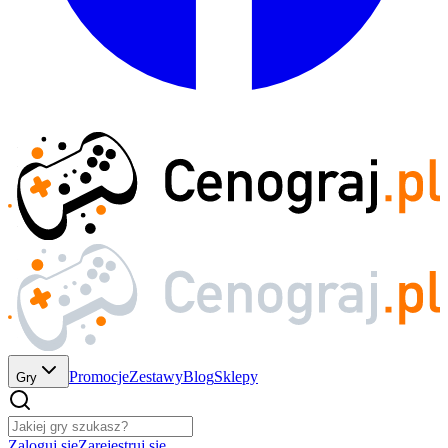
Promocje
Zestawy
Blog
Sklepy
Gry
Zaloguj się
Zarejestruj się