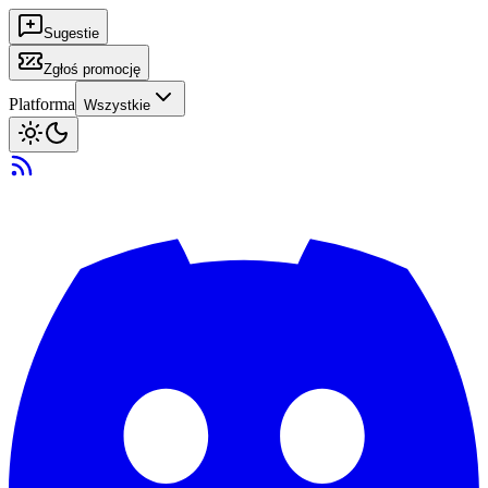
Sugestie
Zgłoś promocję
Platforma
Wszystkie