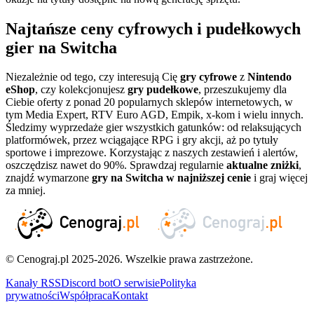
Najtańsze ceny cyfrowych i pudełkowych
gier na Switcha
Niezależnie od tego, czy interesują Cię
gry cyfrowe
z
Nintendo
eShop
, czy kolekcjonujesz
gry pudełkowe
, przeszukujemy dla
Ciebie oferty z ponad 20 popularnych sklepów internetowych, w
tym Media Expert, RTV Euro AGD, Empik, x-kom i wielu innych.
Śledzimy wyprzedaże gier wszystkich gatunków: od relaksujących
platformówek, przez wciągające RPG i gry akcji, aż po tytuły
sportowe i imprezowe. Korzystając z naszych zestawień i alertów,
oszczędzisz nawet do 90%. Sprawdzaj regularnie
aktualne zniżki
,
znajdź wymarzone
gry na Switcha w najniższej cenie
i graj więcej
za mniej.
© Cenograj.pl 2025-2026. Wszelkie prawa zastrzeżone.
Kanały RSS
Discord bot
O serwisie
Polityka
prywatności
Współpraca
Kontakt