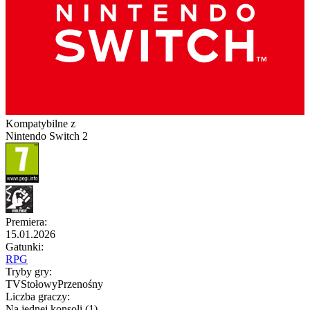
Kompatybilne z
Nintendo Switch 2
Premiera
:
15.01.2026
Gatunki
:
RPG
Tryby gry
:
TV
Stołowy
Przenośny
Liczba graczy
:
Na jednej konsoli (1)