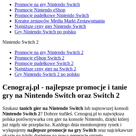
Promocje na gry Nintendo Switch
Promocje Nintendo eShop
Promocje pudełkowe Nintendo Switch
Kreator zestawów Media Markt Zestawomania
Najniższe ceny gier Nintendo Switch
Gry Nintendo Switch po polsku
Nintendo Switch 2
Promocje na gry Nintendo Switch 2
Promocje eShop Switch 2
Promocje pudełkowe Switch 2
Najniższe ceny gier na Switch 2
Gry Nintendo Switch 2 po polsku
Cenograj.pl - najlepsze promocje i tanie
gry na Nintendo Switch oraz Switch 2
Szukasz
tanich gier na Nintendo Switch
lub najnowszej konsoli
Nintendo Switch 2
? Dobrze trafiłeś. Cenograj.pl to największa
polska porównywarka cen gier na konsole Nintendo, dzięki której
już nigdy nie przepłacisz. Każdego dnia monitorujemy rynek i
wyłapujemy
najlepsze promocje na gry Switch
oraz najciekawsze
okazje na tytuły dostępne na nową generację sprzętu.