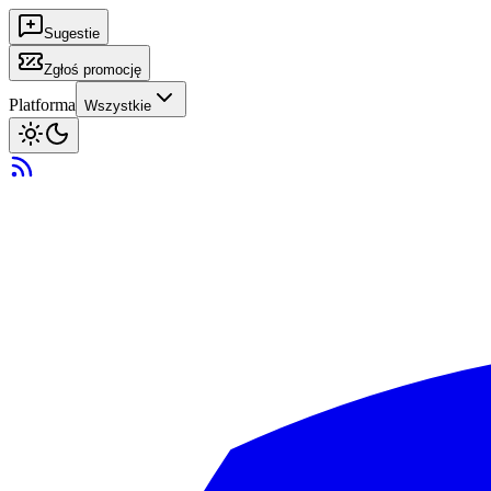
Sugestie
Zgłoś promocję
Platforma
Wszystkie