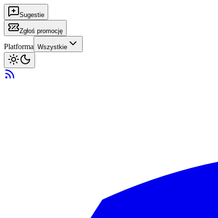
Sugestie
Zgłoś promocję
Platforma
Wszystkie