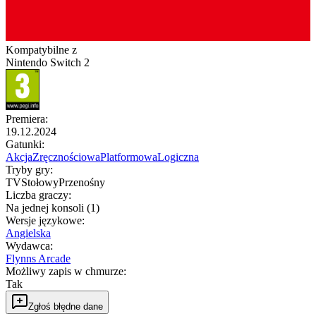
Kompatybilne z
Nintendo Switch 2
Premiera
:
19.12.2024
Gatunki
:
Akcja
Zręcznościowa
Platformowa
Logiczna
Tryby gry
:
TV
Stołowy
Przenośny
Liczba graczy
:
Na jednej konsoli (1)
Wersje językowe
:
Angielska
Wydawca
:
Flynns Arcade
Możliwy zapis w chmurze
:
Tak
Zgłoś błędne dane