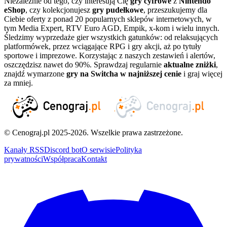
Niezależnie od tego, czy interesują Cię
gry cyfrowe
z
Nintendo
eShop
, czy kolekcjonujesz
gry pudełkowe
, przeszukujemy dla
Ciebie oferty z ponad 20 popularnych sklepów internetowych, w
tym Media Expert, RTV Euro AGD, Empik, x-kom i wielu innych.
Śledzimy wyprzedaże gier wszystkich gatunków: od relaksujących
platformówek, przez wciągające RPG i gry akcji, aż po tytuły
sportowe i imprezowe. Korzystając z naszych zestawień i alertów,
oszczędzisz nawet do 90%. Sprawdzaj regularnie
aktualne zniżki
,
znajdź wymarzone
gry na Switcha w najniższej cenie
i graj więcej
za mniej.
© Cenograj.pl 2025-2026. Wszelkie prawa zastrzeżone.
Kanały RSS
Discord bot
O serwisie
Polityka
prywatności
Współpraca
Kontakt