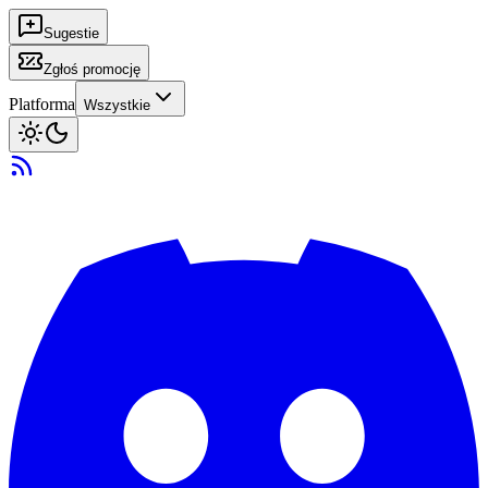
Sugestie
Zgłoś promocję
Platforma
Wszystkie