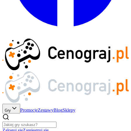
Promocje
Zestawy
Blog
Sklepy
Gry
Zaloguj się
Zarejestruj się