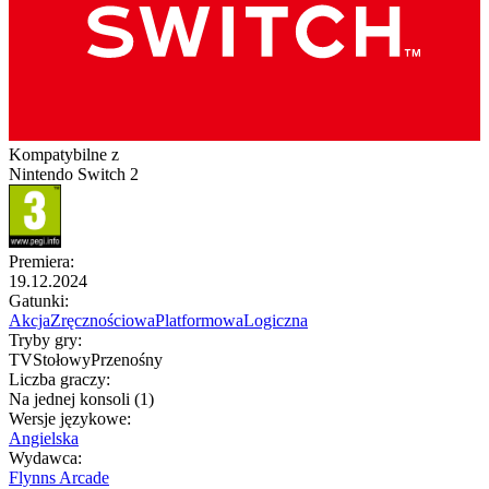
Kompatybilne z
Nintendo Switch 2
Premiera
:
19.12.2024
Gatunki
:
Akcja
Zręcznościowa
Platformowa
Logiczna
Tryby gry
:
TV
Stołowy
Przenośny
Liczba graczy
:
Na jednej konsoli (1)
Wersje językowe
:
Angielska
Wydawca
:
Flynns Arcade