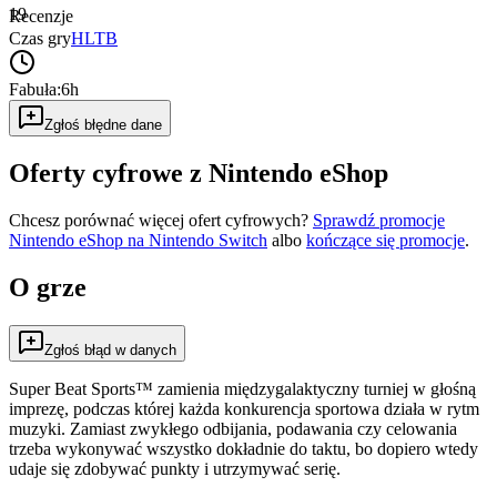
19
Recenzje
Czas gry
HLTB
Fabuła:
6h
Zgłoś błędne dane
Oferty cyfrowe z Nintendo eShop
Chcesz porównać więcej ofert cyfrowych?
Sprawdź promocje
Nintendo eShop na
Nintendo Switch
albo
kończące się promocje
.
O grze
Zgłoś błąd w danych
Super Beat Sports™ zamienia międzygalaktyczny turniej w głośną
imprezę, podczas której każda konkurencja sportowa działa w rytm
muzyki. Zamiast zwykłego odbijania, podawania czy celowania
trzeba wykonywać wszystko dokładnie do taktu, bo dopiero wtedy
udaje się zdobywać punkty i utrzymywać serię.