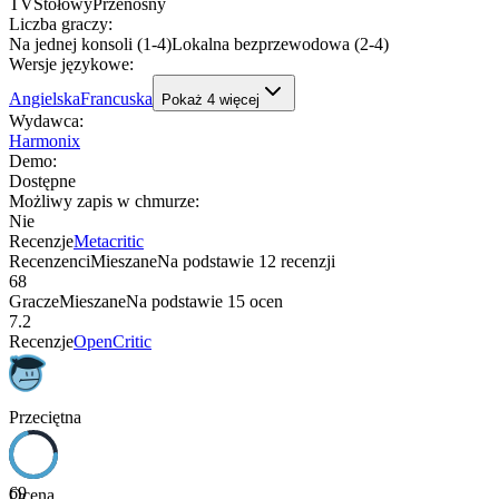
TV
Stołowy
Przenośny
Liczba graczy
:
Na jednej konsoli (1-4)
Lokalna bezprzewodowa (2-4)
Wersje językowe
:
Angielska
Francuska
Pokaż
4
więcej
Wydawca
:
Harmonix
Demo
:
Dostępne
Możliwy zapis w chmurze
:
Nie
Recenzje
Metacritic
Recenzenci
Mieszane
Na podstawie
12
recenzji
68
Gracze
Mieszane
Na podstawie
15
ocen
7.2
Recenzje
OpenCritic
Przeciętna
69
Ocena