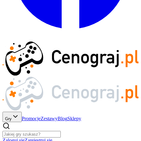
Promocje
Zestawy
Blog
Sklepy
Gry
Zaloguj się
Zarejestruj się