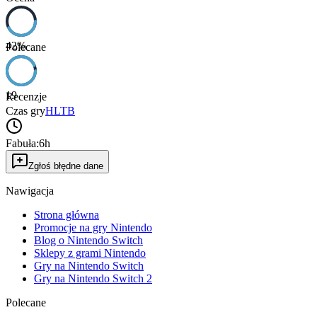
42
%
Polecane
19
Recenzje
Czas gry
HLTB
Fabuła:
6h
Zgłoś błędne dane
Nawigacja
Strona główna
Promocje na gry Nintendo
Blog o Nintendo Switch
Sklepy z grami Nintendo
Gry na Nintendo Switch
Gry na Nintendo Switch 2
Polecane