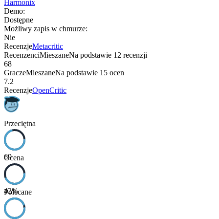
Harmonix
Demo
:
Dostępne
Możliwy zapis w chmurze
:
Nie
Recenzje
Metacritic
Recenzenci
Mieszane
Na podstawie
12
recenzji
68
Gracze
Mieszane
Na podstawie
15
ocen
7.2
Recenzje
OpenCritic
Przeciętna
69
Ocena
42
%
Polecane