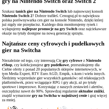
gry na Nintendo Switch oraz Switch 2
Szukasz
tanich gier na Nintendo Switch
lub najnowszej konsoli
Nintendo Switch 2
? Dobrze trafiłeś. Cenograj.pl to największa
polska porównywarka cen gier na konsole Nintendo, dzięki której
już nigdy nie przepłacisz. Każdego dnia monitorujemy rynek i
wyłapujemy
najlepsze promocje na gry Switch
oraz najciekawsze
okazje na tytuły dostępne na nową generację sprzętu.
Najtańsze ceny cyfrowych i pudełkowych
gier na Switcha
Niezależnie od tego, czy interesują Cię
gry cyfrowe
z
Nintendo
eShop
, czy kolekcjonujesz
gry pudełkowe
, przeszukujemy dla
Ciebie oferty z ponad 20 popularnych sklepów internetowych, w
tym Media Expert, RTV Euro AGD, Empik, x-kom i wielu innych.
Śledzimy wyprzedaże gier wszystkich gatunków: od relaksujących
platformówek, przez wciągające RPG i gry akcji, aż po tytuły
sportowe i imprezowe. Korzystając z naszych zestawień i alertów,
oszczędzisz nawet do 90%. Sprawdzaj regularnie
aktualne zniżki
,
znajdź wymarzone
gry na Switcha w najniższej cenie
i graj więcej
za mniej.