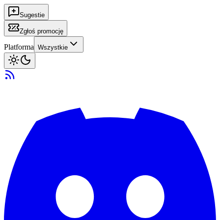
Sugestie
Zgłoś promocję
Platforma
Wszystkie