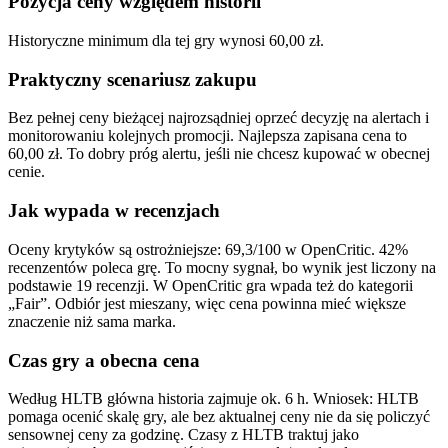
Pozycja ceny względem historii
Historyczne minimum dla tej gry wynosi 60,00 zł.
Praktyczny scenariusz zakupu
Bez pełnej ceny bieżącej najrozsądniej oprzeć decyzję na alertach i
monitorowaniu kolejnych promocji. Najlepsza zapisana cena to
60,00 zł. To dobry próg alertu, jeśli nie chcesz kupować w obecnej
cenie.
Jak wypada w recenzjach
Oceny krytyków są ostrożniejsze: 69,3/100 w OpenCritic. 42%
recenzentów poleca grę. To mocny sygnał, bo wynik jest liczony na
podstawie 19 recenzji. W OpenCritic gra wpada też do kategorii
„Fair”. Odbiór jest mieszany, więc cena powinna mieć większe
znaczenie niż sama marka.
Czas gry a obecna cena
Według HLTB główna historia zajmuje ok. 6 h. Wniosek: HLTB
pomaga ocenić skalę gry, ale bez aktualnej ceny nie da się policzyć
sensownej ceny za godzinę. Czasy z HLTB traktuj jako