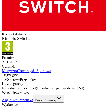
Kompatybilne z
Nintendo Switch 2
Premiera
:
2.11.2017
Gatunki
:
Muzyczna
Towarzyska
Sportowa
Tryby gry
:
TV
Stołowy
Przenośny
Liczba graczy
:
Na jednej konsoli (1-4)
Lokalna bezprzewodowa (2-4)
Wersje językowe
:
Angielska
Francuska
Pokaż
4
więcej
Wydawca
: