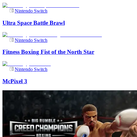
Nintendo Switch
Ultra Space Battle Brawl
Nintendo Switch
Fitness Boxing Fist of the North Star
Nintendo Switch
McPixel 3