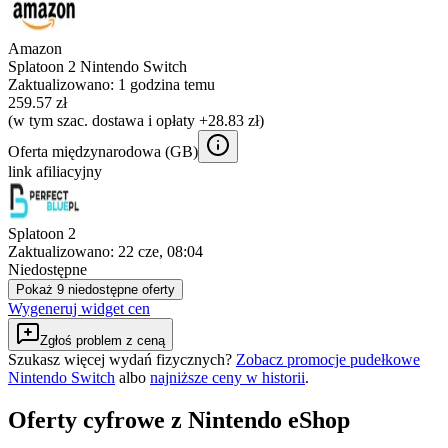
Amazon
Splatoon 2 Nintendo Switch
Zaktualizowano:
1 godzina temu
259.57 zł
(w tym szac. dostawa i opłaty +28.83 zł)
Oferta międzynarodowa (
GB
)
link afiliacyjny
Splatoon 2
Zaktualizowano:
22 cze, 08:04
Niedostępne
Pokaż 9 niedostępne oferty
Wygeneruj widget cen
Zgłoś problem z ceną
Szukasz więcej wydań fizycznych?
Zobacz promocje pudełkowe
Nintendo Switch
albo
najniższe ceny w historii
.
Oferty cyfrowe z Nintendo eShop