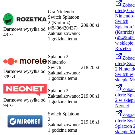
Zobac
ofertę
Gra
Gra Nintendo
Nintendo
Switch Splatoon
Switch
2 (Kartridż)
209.00 zł
Splatoon 
(45496420437)
Darmowa wysyłka od
(Kartridż)
Zaktualizowano:
49
zł
(4549642
1 godzina temu
w sklepie
Rozetka
Splatoon 2
Zobac
Nintendo
ofertę
Spl
Switch
218.26 zł
2 Nintend
Darmowa wysyłka od
Zaktualizowano:
Switch
w
399
zł
1 godzina temu
sklepie
Mo
Zobac
Splatoon 2
ofertę
Spl
Zaktualizowano:
219.00 zł
Darmowa wysyłka od
2
w sklepi
1 godzina temu
99
zł
Neonet
Switch Splatoon
Zobac
2
ofertę
Swi
219.16 zł
Zaktualizowano:
Splatoon 
1 godzina temu
sklepie
Mi