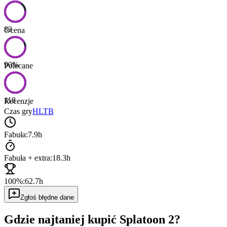
83
Ocena
90
%
Polecane
118
Recenzje
Czas gry
HLTB
Fabuła:
7.9h
Fabuła + extra:
18.3h
100%:
62.7h
Zgłoś błędne dane
Gdzie najtaniej kupić
Splatoon 2
?