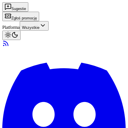
Sugestie
Zgłoś promocję
Platforma
Wszystkie