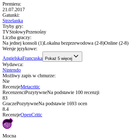
Premiera
:
21.07.2017
Gatunki
:
Strzelanka
Tryby gry
:
TV
Stołowy
Przenośny
Liczba graczy
:
Na jednej konsoli (1)
Lokalna bezprzewodowa (2-8)
Online (2-8)
Wersje językowe
:
Angielska
Francuska
Pokaż
5
więcej
Wydawca
:
Nintendo
Możliwy zapis w chmurze
:
Nie
Recenzje
Metacritic
Recenzenci
Pozytywne
Na podstawie
100
recenzji
83
Gracze
Pozytywne
Na podstawie
1693
ocen
8.4
Recenzje
OpenCritic
Mocna