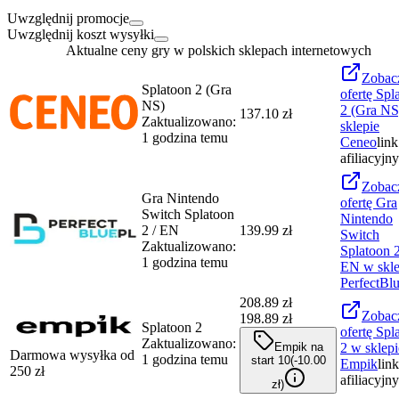
Uwzględnij promocje
Uwzględnij koszt wysyłki
Aktualne ceny gry w polskich sklepach internetowych
Zobac
Splatoon 2 (Gra
ofertę
Spl
NS)
2 (Gra NS
137.10 zł
Zaktualizowano:
sklepie
1 godzina temu
Ceneo
link
afiliacyjny
Zobac
Gra Nintendo
ofertę
Gra
Switch Splatoon
Nintendo
2 / EN
139.99 zł
Switch
Zaktualizowano:
Splatoon 2
1 godzina temu
EN
w skle
PerfectBl
208.89
zł
Zobac
198.89 zł
Splatoon 2
ofertę
Spl
Zaktualizowano:
Empik na
2
w sklepi
Darmowa wysyłka od
1 godzina temu
start 10
(-
10.00
Empik
link
250
zł
afiliacyjny
zł
)