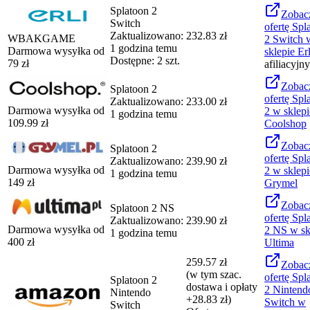
Splatoon 2
Zobac
Switch
ofertę
Spl
Zaktualizowano:
232.83 zł
WBAKGAME
2 Switch
1 godzina temu
Darmowa wysyłka od
sklepie
Erl
Dostępne: 2 szt.
79
zł
afiliacyjny
Zobac
Splatoon 2
ofertę
Spl
Zaktualizowano:
233.00 zł
Darmowa wysyłka od
2
w sklepi
1 godzina temu
109.99
zł
Coolshop
Zobac
Splatoon 2
ofertę
Spl
Zaktualizowano:
239.90 zł
Darmowa wysyłka od
2
w sklepi
1 godzina temu
149
zł
Grymel
Zobac
Splatoon 2 NS
ofertę
Spl
Zaktualizowano:
239.90 zł
Darmowa wysyłka od
2 NS
w sk
1 godzina temu
400
zł
Ultima
259.57 zł
Zobac
(w tym szac.
ofertę
Spl
Splatoon 2
dostawa i opłaty
2 Nintend
Nintendo
+28.83 zł)
Switch
w
Switch