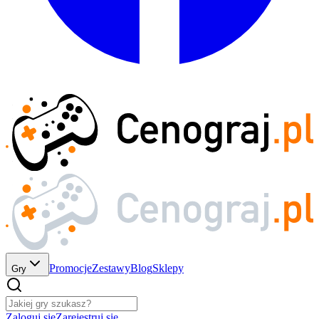
Promocje
Zestawy
Blog
Sklepy
Gry
Zaloguj się
Zarejestruj się