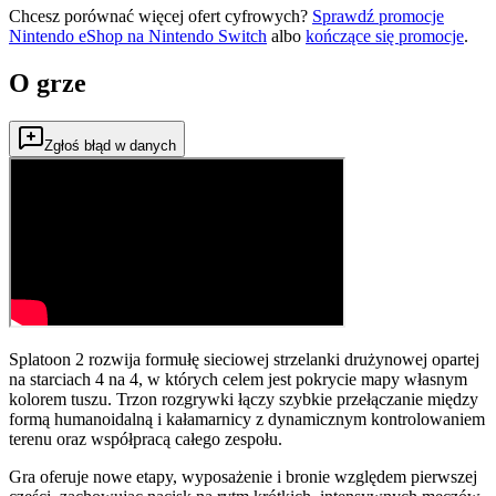
Chcesz porównać więcej ofert cyfrowych?
Sprawdź promocje
Nintendo eShop na
Nintendo Switch
albo
kończące się promocje
.
O grze
Zgłoś błąd w danych
Splatoon 2 rozwija formułę sieciowej strzelanki drużynowej opartej
na starciach 4 na 4, w których celem jest pokrycie mapy własnym
kolorem tuszu. Trzon rozgrywki łączy szybkie przełączanie między
formą humanoidalną i kałamarnicy z dynamicznym kontrolowaniem
terenu oraz współpracą całego zespołu.
Gra oferuje nowe etapy, wyposażenie i bronie względem pierwszej