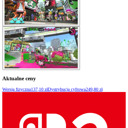
Aktualne ceny
Wersja fizyczna
137,10 zł
Dystrybucja cyfrowa
249,80 zł