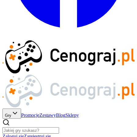
Promocje
Zestawy
Blog
Sklepy
Gry
Zaloguj się
Zarejestruj się