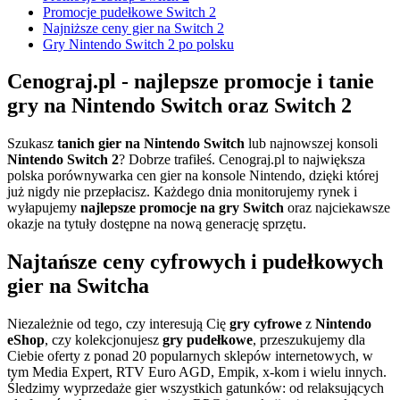
Promocje pudełkowe Switch 2
Najniższe ceny gier na Switch 2
Gry Nintendo Switch 2 po polsku
Cenograj.pl - najlepsze promocje i tanie
gry na Nintendo Switch oraz Switch 2
Szukasz
tanich gier na Nintendo Switch
lub najnowszej konsoli
Nintendo Switch 2
? Dobrze trafiłeś. Cenograj.pl to największa
polska porównywarka cen gier na konsole Nintendo, dzięki której
już nigdy nie przepłacisz. Każdego dnia monitorujemy rynek i
wyłapujemy
najlepsze promocje na gry Switch
oraz najciekawsze
okazje na tytuły dostępne na nową generację sprzętu.
Najtańsze ceny cyfrowych i pudełkowych
gier na Switcha
Niezależnie od tego, czy interesują Cię
gry cyfrowe
z
Nintendo
eShop
, czy kolekcjonujesz
gry pudełkowe
, przeszukujemy dla
Ciebie oferty z ponad 20 popularnych sklepów internetowych, w
tym Media Expert, RTV Euro AGD, Empik, x-kom i wielu innych.
Śledzimy wyprzedaże gier wszystkich gatunków: od relaksujących