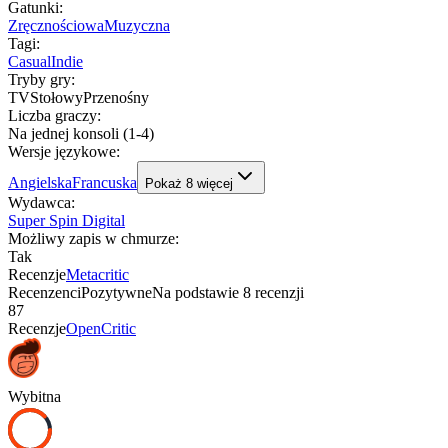
Gatunki
:
Zręcznościowa
Muzyczna
Tagi
:
Casual
Indie
Tryby gry
:
TV
Stołowy
Przenośny
Liczba graczy
:
Na jednej konsoli (1-4)
Wersje językowe
:
Angielska
Francuska
Pokaż
8
więcej
Wydawca
:
Super Spin Digital
Możliwy zapis w chmurze
:
Tak
Recenzje
Metacritic
Recenzenci
Pozytywne
Na podstawie
8
recenzji
87
Recenzje
OpenCritic
Wybitna