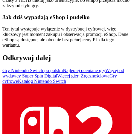
Czasy z HLTB traktuj jako orientacyjne, bo tempo przejścia mocno
zależy od stylu gry.
Jak dziś wypadają eShop i pudełko
Ten tytuł występuje wyłącznie w dystrybucji cyfrowej, więc
kluczowy jest moment zakupu i obserwacja promocji eShop. Dane
eShop są dostępne, ale obecnie bez pełnej ceny PL dla tego
wariantu.
Odkrywaj dalej
Gry Nintendo Switch po polsku
Najlepiej oceniane gry
Więcej od
wydawcy Super Spin Digital
Więcej gier: Zręcznościowa
Gry
cyfrowe
Katalog Nintendo Switch