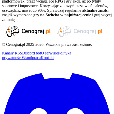
platformówek, przez wciągające RPG i gry akcji, aż po tytuły
sportowe i imprezowe. Korzystając z naszych zestawień i alertów,
oszczędzisz nawet do 90%. Sprawdzaj regularnie
aktualne zniżki
,
znajdź wymarzone
gry na Switcha w najniższej cenie
i graj więcej
za mniej.
© Cenograj.pl 2025-2026. Wszelkie prawa zastrzeżone.
Kanały RSS
Discord bot
O serwisie
Polityka
prywatności
Współpraca
Kontakt