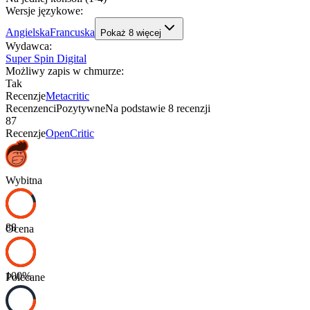
Wersje językowe
:
Angielska
Francuska
Pokaż
8
więcej
Wydawca
:
Super Spin Digital
Możliwy zapis w chmurze
:
Tak
Recenzje
Metacritic
Recenzenci
Pozytywne
Na podstawie
8
recenzji
87
Recenzje
OpenCritic
Wybitna
88
Ocena
100
%
Polecane