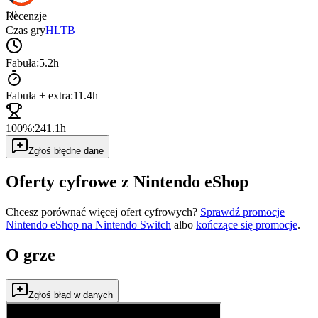
10
Recenzje
Czas gry
HLTB
Fabuła:
5.2h
Fabuła + extra:
11.4h
100%:
241.1h
Zgłoś błędne dane
Oferty cyfrowe z Nintendo eShop
Chcesz porównać więcej ofert cyfrowych?
Sprawdź promocje
Nintendo eShop na
Nintendo Switch
albo
kończące się promocje
.
O grze
Zgłoś błąd w danych