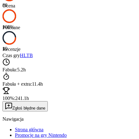
88
Ocena
100
%
Polecane
10
Recenzje
Czas gry
HLTB
Fabuła:
5.2h
Fabuła + extra:
11.4h
100%:
241.1h
Zgłoś błędne dane
Nawigacja
Strona główna
Promocje na gry Nintendo