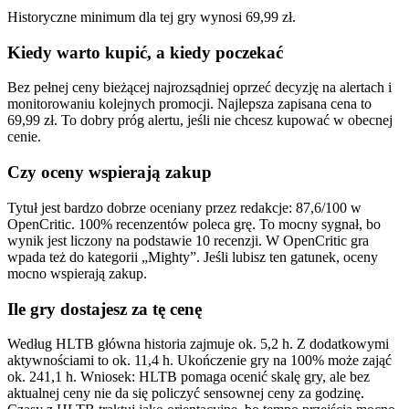
Historyczne minimum dla tej gry wynosi 69,99 zł.
Kiedy warto kupić, a kiedy poczekać
Bez pełnej ceny bieżącej najrozsądniej oprzeć decyzję na alertach i
monitorowaniu kolejnych promocji. Najlepsza zapisana cena to
69,99 zł. To dobry próg alertu, jeśli nie chcesz kupować w obecnej
cenie.
Czy oceny wspierają zakup
Tytuł jest bardzo dobrze oceniany przez redakcje: 87,6/100 w
OpenCritic. 100% recenzentów poleca grę. To mocny sygnał, bo
wynik jest liczony na podstawie 10 recenzji. W OpenCritic gra
wpada też do kategorii „Mighty”. Jeśli lubisz ten gatunek, oceny
mocno wspierają zakup.
Ile gry dostajesz za tę cenę
Według HLTB główna historia zajmuje ok. 5,2 h. Z dodatkowymi
aktywnościami to ok. 11,4 h. Ukończenie gry na 100% może zająć
ok. 241,1 h. Wniosek: HLTB pomaga ocenić skalę gry, ale bez
aktualnej ceny nie da się policzyć sensownej ceny za godzinę.