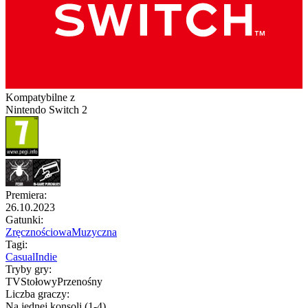
Kompatybilne z
Nintendo Switch 2
Premiera
:
26.10.2023
Gatunki
:
Zręcznościowa
Muzyczna
Tagi
:
Casual
Indie
Tryby gry
:
TV
Stołowy
Przenośny
Liczba graczy
:
Na jednej konsoli (1-4)