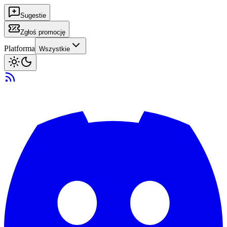
Sugestie
Zgłoś promocję
Platforma
Wszystkie