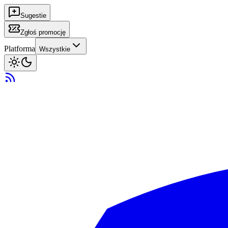
Sugestie
Zgłoś promocję
Platforma
Wszystkie