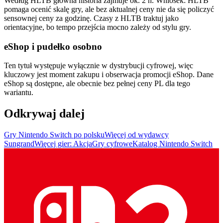
Według HLTB główna historia zajmuje ok. 2 h. Wniosek: HLTB
pomaga ocenić skalę gry, ale bez aktualnej ceny nie da się policzyć
sensownej ceny za godzinę. Czasy z HLTB traktuj jako
orientacyjne, bo tempo przejścia mocno zależy od stylu gry.
eShop i pudełko osobno
Ten tytuł występuje wyłącznie w dystrybucji cyfrowej, więc
kluczowy jest moment zakupu i obserwacja promocji eShop. Dane
eShop są dostępne, ale obecnie bez pełnej ceny PL dla tego
wariantu.
Odkrywaj dalej
Gry Nintendo Switch po polsku
Więcej od wydawcy
Sungrand
Więcej gier: Akcja
Gry cyfrowe
Katalog Nintendo Switch