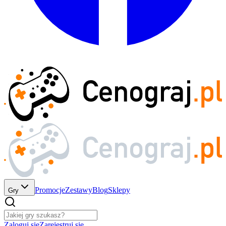
Promocje
Zestawy
Blog
Sklepy
Gry
Zaloguj się
Zarejestruj się