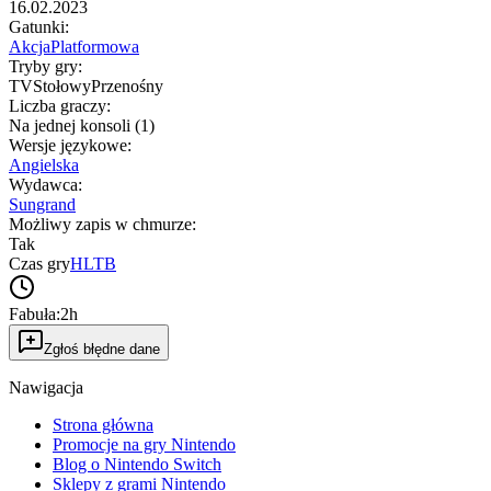
16.02.2023
Gatunki
:
Akcja
Platformowa
Tryby gry
:
TV
Stołowy
Przenośny
Liczba graczy
:
Na jednej konsoli (1)
Wersje językowe
:
Angielska
Wydawca
:
Sungrand
Możliwy zapis w chmurze
:
Tak
Czas gry
HLTB
Fabuła:
2h
Zgłoś błędne dane
Nawigacja
Strona główna
Promocje na gry Nintendo
Blog o Nintendo Switch
Sklepy z grami Nintendo