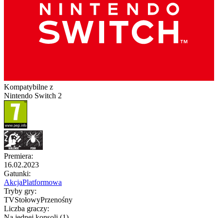
Kompatybilne z
Nintendo Switch 2
Premiera
:
16.02.2023
Gatunki
:
Akcja
Platformowa
Tryby gry
:
TV
Stołowy
Przenośny
Liczba graczy
:
Na jednej konsoli (1)