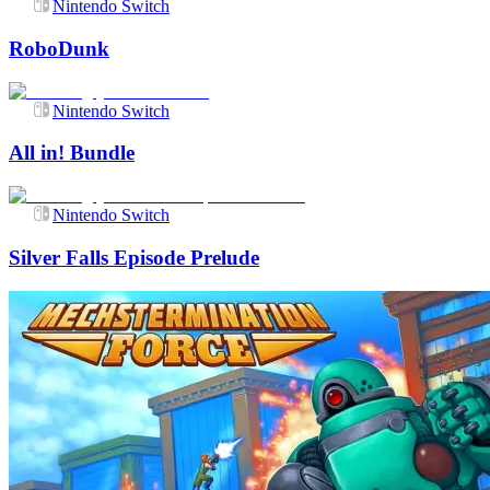
Nintendo Switch
RoboDunk
Nintendo Switch
All in! Bundle
Nintendo Switch
Silver Falls Episode Prelude