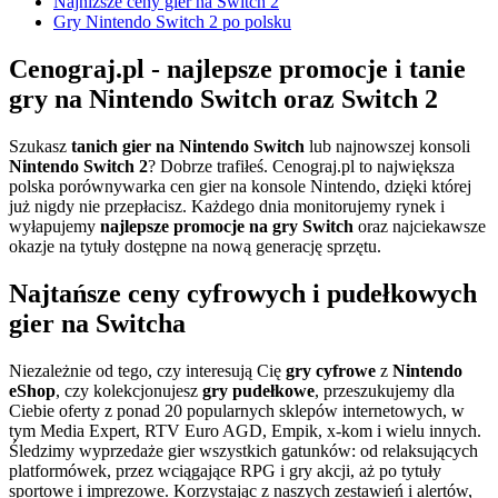
Najniższe ceny gier na Switch 2
Gry Nintendo Switch 2 po polsku
Cenograj.pl - najlepsze promocje i tanie
gry na Nintendo Switch oraz Switch 2
Szukasz
tanich gier na Nintendo Switch
lub najnowszej konsoli
Nintendo Switch 2
? Dobrze trafiłeś. Cenograj.pl to największa
polska porównywarka cen gier na konsole Nintendo, dzięki której
już nigdy nie przepłacisz. Każdego dnia monitorujemy rynek i
wyłapujemy
najlepsze promocje na gry Switch
oraz najciekawsze
okazje na tytuły dostępne na nową generację sprzętu.
Najtańsze ceny cyfrowych i pudełkowych
gier na Switcha
Niezależnie od tego, czy interesują Cię
gry cyfrowe
z
Nintendo
eShop
, czy kolekcjonujesz
gry pudełkowe
, przeszukujemy dla
Ciebie oferty z ponad 20 popularnych sklepów internetowych, w
tym Media Expert, RTV Euro AGD, Empik, x-kom i wielu innych.
Śledzimy wyprzedaże gier wszystkich gatunków: od relaksujących
platformówek, przez wciągające RPG i gry akcji, aż po tytuły
sportowe i imprezowe. Korzystając z naszych zestawień i alertów,