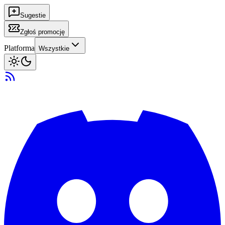
Sugestie
Zgłoś promocję
Platforma
Wszystkie