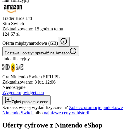
link afiliacyjny
Trader Bros Ltd
Sifu Switch
Zaktualizowano:
15 godzin temu
124.67 zł
Oferta międzynarodowa (
GB
)
Dostawa i opłaty: sprawdź na Amazon
link afiliacyjny
Gra Nintendo Switch SIFU PL
Zaktualizowano:
3 lut, 12:06
Niedostępne
Wygeneruj widget cen
Zgłoś problem z ceną
Szukasz więcej wydań fizycznych?
Zobacz promocje pudełkowe
Nintendo Switch
albo
najniższe ceny w historii
.
Oferty cyfrowe z Nintendo eShop