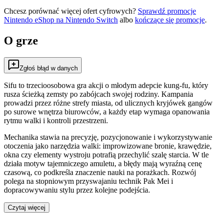
Chcesz porównać więcej ofert cyfrowych?
Sprawdź promocje
Nintendo eShop na
Nintendo Switch
albo
kończące się promocje
.
O grze
Zgłoś błąd w danych
Sifu to trzecioosobowa gra akcji o młodym adepcie kung-fu, który
rusza ścieżką zemsty po zabójcach swojej rodziny. Kampania
prowadzi przez różne strefy miasta, od ulicznych kryjówek gangów
po surowe wnętrza biurowców, a każdy etap wymaga opanowania
rytmu walki i kontroli przestrzeni.
Mechanika stawia na precyzję, pozycjonowanie i wykorzystywanie
otoczenia jako narzędzia walki: improwizowane bronie, krawędzie,
okna czy elementy wystroju potrafią przechylić szalę starcia. W tle
działa motyw tajemniczego amuletu, a błędy mają wyraźną cenę
czasową, co podkreśla znaczenie nauki na porażkach. Rozwój
polega na stopniowym przyswajaniu technik Pak Mei i
dopracowywaniu stylu przez kolejne podejścia.
Czytaj więcej