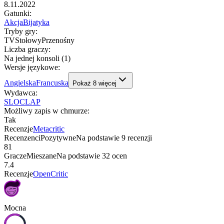
8.11.2022
Gatunki
:
Akcja
Bijatyka
Tryby gry
:
TV
Stołowy
Przenośny
Liczba graczy
:
Na jednej konsoli (1)
Wersje językowe
:
Angielska
Francuska
Pokaż
8
więcej
Wydawca
:
SLOCLAP
Możliwy zapis w chmurze
:
Tak
Recenzje
Metacritic
Recenzenci
Pozytywne
Na podstawie
9
recenzji
81
Gracze
Mieszane
Na podstawie
32
ocen
7.4
Recenzje
OpenCritic
Mocna