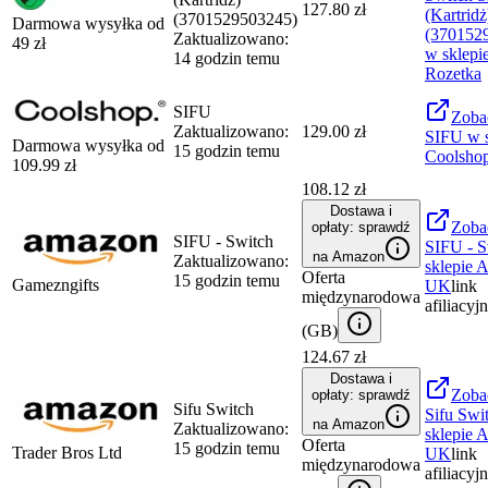
127.80 zł
(Kartridż
(3701529503245)
Darmowa wysyłka od
(370152
Zaktualizowano:
49
zł
w sklepi
14 godzin temu
Rozetka
SIFU
Zoba
Zaktualizowano:
129.00 zł
SIFU
w s
Darmowa wysyłka od
15 godzin temu
Coolsho
109.99
zł
108.12 zł
Dostawa i
Zoba
opłaty: sprawdź
SIFU - Switch
SIFU - S
na Amazon
Zaktualizowano:
sklepie
A
Oferta
15 godzin temu
Gamezngifts
UK
link
międzynarodowa
afiliacyj
(
GB
)
124.67 zł
Dostawa i
Zoba
opłaty: sprawdź
Sifu Switch
Sifu Swi
na Amazon
Zaktualizowano:
sklepie
A
Oferta
15 godzin temu
Trader Bros Ltd
UK
link
międzynarodowa
afiliacyj