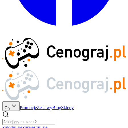
Promocje
Zestawy
Blog
Sklepy
Gry
Zaloguj się
Zarejestruj się