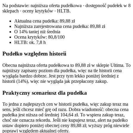
Na podstawie:
najniższa oferta pudełkowa · dostępność pudełek w 8
sklepach · oceny krytyków · HLTB
.
Aktualna cena pudełka: 89,88 zł
Najniższa zarejestrowana cena pudełka: 89,88 zł
O 14% taniej niż średnia
Ocena krytyków: 80,8/100
HLTB: ok. 7,8 h
Pudełko względem historii
Obecna najniższa oferta pudełkowa to 89,88 zł w sklepie Ultima. To
najniższy zapisany poziom dla pudełka, więc na tle historii cena
wygląda bardzo dobrze. Jest przy tym lekko poniżej średniej z
historii (14%), więc nie wygląda jak przepłacony zakup.
Praktyczny scenariusz dla pudełka
To jedna z najlepszych cen w historii pudełka, więc zakup teraz ma
sens, jeśli chcesz mieć grę od razu. Dobra wiadomość: obecna cena
pudełka jest niższa od średniej 104,64 zł. To wspiera zakup teraz,
choć nie oznacza rekordu. Jeśli nie kupujesz teraz, alert na pudełko
ustaw dopiero poniżej obecnej ceny 89,88 zł; wyższy próg niewiele
poprawi względem aktualnej oferty.