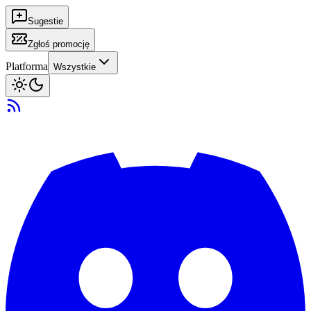
Sugestie
Zgłoś promocję
Platforma
Wszystkie