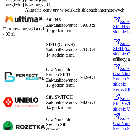
Uwzględnij koszt wysyłki
Aktualne ceny gry w polskich sklepach internetowych
Sifu NS
Zoba
Zaktualizowano:
89.88 zł
Sifu NS
Darmowa wysyłka od
15 godzin temu
sklepie
U
400
zł
Zoba
SIFU (Gra NS)
SIFU (G
Zaktualizowano:
89.88 zł
sklepie
C
14 godzin temu
afiliacyj
Zoba
Gra Nintendo
Gra Nint
Switch SIFU
94.99 zł
Switch 
Zaktualizowano:
sklepie
15 godzin temu
PerfectB
Sifu SWITCH
Zoba
Zaktualizowano:
98.65 zł
Sifu S
14 godzin temu
sklepie
U
Zoba
Gra Nintendo
Gra Nint
Switch Sifu
Switch S
(Kartridż)