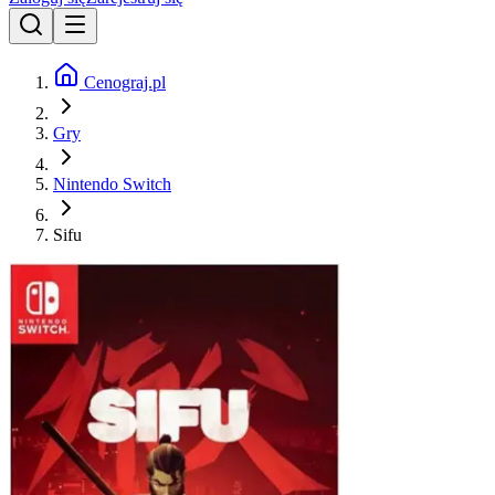
Cenograj.pl
Gry
Nintendo Switch
Sifu