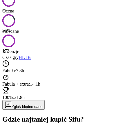
81
Ocena
85
%
Polecane
172
Recenzje
Czas gry
HLTB
Fabuła:
7.8h
Fabuła + extra:
14.1h
100%:
21.8h
Zgłoś błędne dane
Gdzie najtaniej kupić
Sifu
?