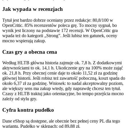
Jak wypada w recenzjach
Tytuł jest bardzo dobrze oceniany przez redakcje: 80,8/100 w
OpenCritic. 85% recenzentów poleca grę. To mocny sygnał, bo
wynik jest liczony na podstawie 172 recenzji. W OpenCritic gra
wpada też do kategorii „Strong”. Jeśli lubisz ten gatunek, oceny
mocno wspierają zakup.
Czas gry a obecna cena
Według HLTB główna historia zajmuje ok. 7,8 h. Z dodatkowymi
aktywnościami to ok. 14,1 h. Ukończenie gry na 100% może zająć
ok. 21,8 h. Przy obecnej cenie daje to około 11,52 zł za godzinę
głównej historii. Jeśli robisz też zawartość poboczną, koszt spada do
około 6,37 zł za godzinę. Wniosek: to nadal akceptowalny poziom,
ale większy sens ma zakup wtedy, gdy naprawdę chcesz ten tytuł.
Czasy z HLTB traktuj jako orientacyjne, bo tempo przejścia mocno
zależy od stylu gry.
Cyfra kontra pudełko
Dane eShop są dostępne, ale obecnie bez pełnej ceny PL dla tego
wariantu. Pudełko w sklepach: od 89,88 zł.