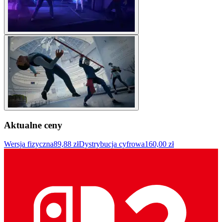
Aktualne ceny
Wersja fizyczna
89,88 zł
Dystrybucja cyfrowa
160,00 zł