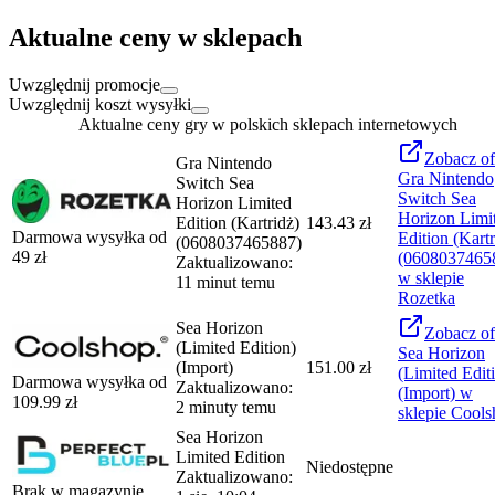
Aktualne ceny w sklepach
Uwzględnij promocje
Uwzględnij koszt wysyłki
Aktualne ceny gry w polskich sklepach internetowych
Zobacz
of
Gra Nintendo
Gra Nintendo
Switch Sea
Switch Sea
Horizon Limited
Horizon Limi
Edition (Kartridż)
143.43 zł
Darmowa wysyłka od
Edition (Kartr
(0608037465887)
49
zł
(0608037465
Zaktualizowano:
w sklepie
11 minut temu
Rozetka
Sea Horizon
Zobacz
of
(Limited Edition)
Sea Horizon
(Import)
151.00 zł
(Limited Edit
Darmowa wysyłka od
Zaktualizowano:
(Import)
w
109.99
zł
2 minuty temu
sklepie
Cools
Sea Horizon
Limited Edition
Niedostępne
Zaktualizowano:
Brak w magazynie