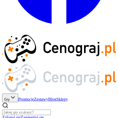
Promocje
Zestawy
Blog
Sklepy
Gry
Zaloguj się
Zarejestruj się