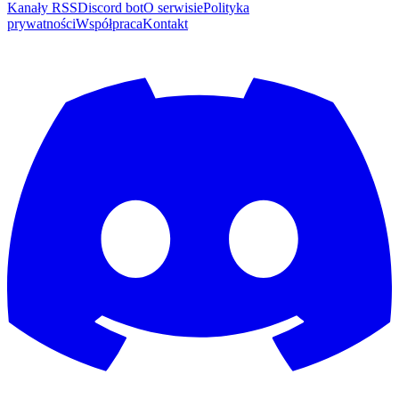
Kanały RSS
Discord bot
O serwisie
Polityka
prywatności
Współpraca
Kontakt