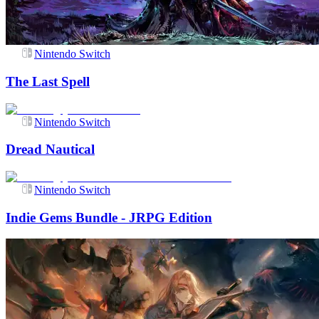
Nintendo Switch
The Last Spell
Nintendo Switch
Dread Nautical
Nintendo Switch
Indie Gems Bundle - JRPG Edition