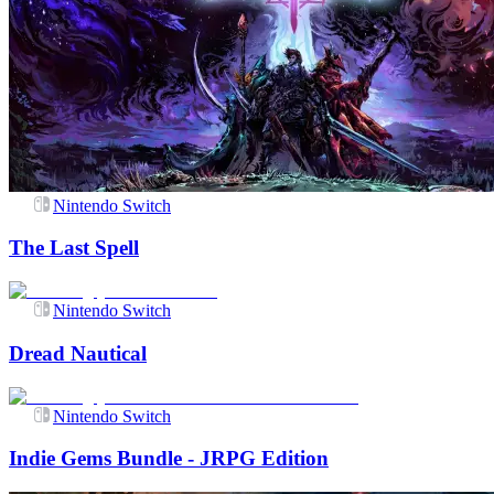
Nintendo Switch
The Last Spell
Nintendo Switch
Dread Nautical
Nintendo Switch
Indie Gems Bundle - JRPG Edition