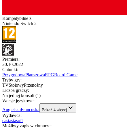
Kompatybilne z
Nintendo Switch 2
Premiera
:
20.10.2022
Gatunki
:
Przygodowa
Planszowa
RPG
Board Game
Tryby gry
:
TV
Stołowy
Przenośny
Liczba graczy
:
Na jednej konsoli (1)
Wersje językowe
:
Angielska
Francuska
Pokaż
4
więcej
Wydawca
:
eastasiasoft
Możliwy zapis w chmurze
: