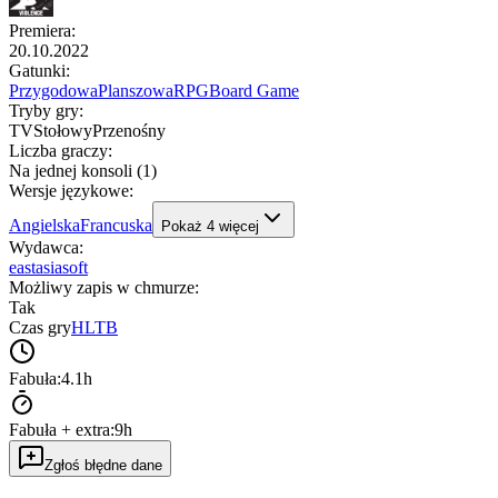
Premiera
:
20.10.2022
Gatunki
:
Przygodowa
Planszowa
RPG
Board Game
Tryby gry
:
TV
Stołowy
Przenośny
Liczba graczy
:
Na jednej konsoli (1)
Wersje językowe
:
Angielska
Francuska
Pokaż
4
więcej
Wydawca
:
eastasiasoft
Możliwy zapis w chmurze
:
Tak
Czas gry
HLTB
Fabuła:
4.1h
Fabuła + extra:
9h
Zgłoś błędne dane