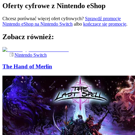
Oferty cyfrowe z Nintendo eShop
Chcesz porównać więcej ofert cyfrowych?
Sprawdź promocje
Nintendo eShop na
Nintendo Switch
albo
kończące się promocje
.
Zobacz również:
Nintendo Switch
The Hand of Merlin