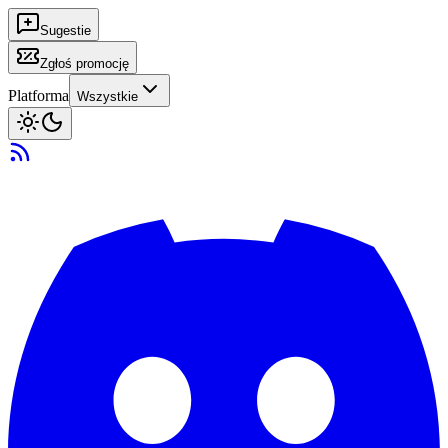
Sugestie
Zgłoś promocję
Platforma
Wszystkie