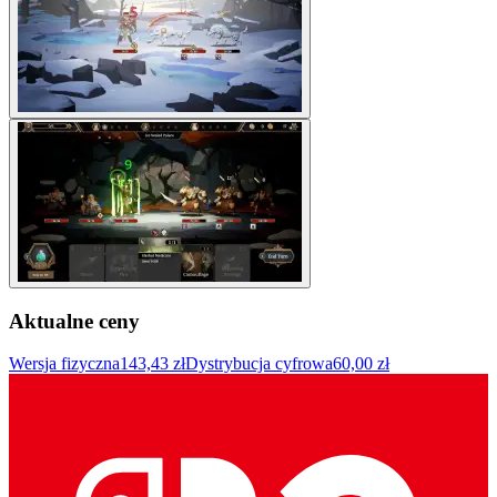
Aktualne ceny
Wersja fizyczna
143,43 zł
Dystrybucja cyfrowa
60,00 zł