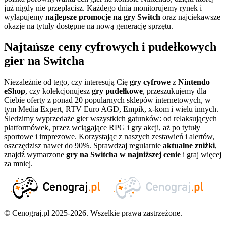
już nigdy nie przepłacisz. Każdego dnia monitorujemy rynek i
wyłapujemy
najlepsze promocje na gry Switch
oraz najciekawsze
okazje na tytuły dostępne na nową generację sprzętu.
Najtańsze ceny cyfrowych i pudełkowych
gier na Switcha
Niezależnie od tego, czy interesują Cię
gry cyfrowe
z
Nintendo
eShop
, czy kolekcjonujesz
gry pudełkowe
, przeszukujemy dla
Ciebie oferty z ponad 20 popularnych sklepów internetowych, w
tym Media Expert, RTV Euro AGD, Empik, x-kom i wielu innych.
Śledzimy wyprzedaże gier wszystkich gatunków: od relaksujących
platformówek, przez wciągające RPG i gry akcji, aż po tytuły
sportowe i imprezowe. Korzystając z naszych zestawień i alertów,
oszczędzisz nawet do 90%. Sprawdzaj regularnie
aktualne zniżki
,
znajdź wymarzone
gry na Switcha w najniższej cenie
i graj więcej
za mniej.
© Cenograj.pl 2025-2026. Wszelkie prawa zastrzeżone.