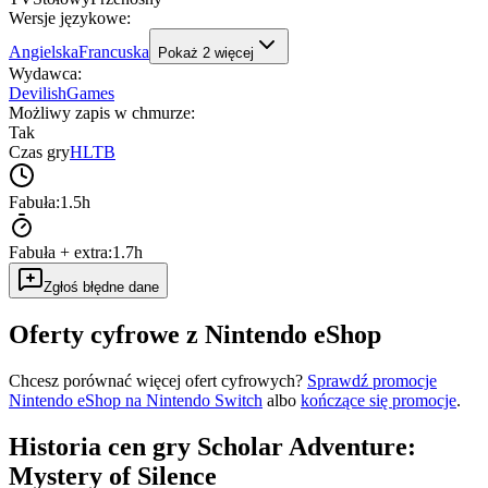
Wersje językowe
:
Angielska
Francuska
Pokaż
2
więcej
Wydawca
:
DevilishGames
Możliwy zapis w chmurze
:
Tak
Czas gry
HLTB
Fabuła:
1.5h
Fabuła + extra:
1.7h
Zgłoś błędne dane
Oferty cyfrowe z Nintendo eShop
Chcesz porównać więcej ofert cyfrowych?
Sprawdź promocje
Nintendo eShop na
Nintendo Switch
albo
kończące się promocje
.
Historia cen gry
Scholar Adventure:
Mystery of Silence