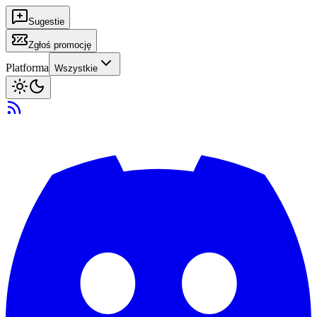
Sugestie
Zgłoś promocję
Platforma
Wszystkie