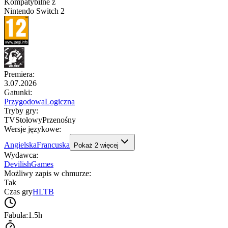
Kompatybilne z
Nintendo Switch 2
Premiera
:
3.07.2026
Gatunki
:
Przygodowa
Logiczna
Tryby gry
:
TV
Stołowy
Przenośny
Wersje językowe
:
Angielska
Francuska
Pokaż
2
więcej
Wydawca
:
DevilishGames
Możliwy zapis w chmurze
:
Tak
Czas gry
HLTB
Fabuła:
1.5h