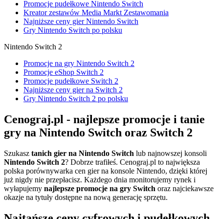
Promocje pudełkowe Nintendo Switch
Kreator zestawów Media Markt Zestawomania
Najniższe ceny gier Nintendo Switch
Gry Nintendo Switch po polsku
Nintendo Switch 2
Promocje na gry Nintendo Switch 2
Promocje eShop Switch 2
Promocje pudełkowe Switch 2
Najniższe ceny gier na Switch 2
Gry Nintendo Switch 2 po polsku
Cenograj.pl - najlepsze promocje i tanie
gry na Nintendo Switch oraz Switch 2
Szukasz
tanich gier na Nintendo Switch
lub najnowszej konsoli
Nintendo Switch 2
? Dobrze trafiłeś. Cenograj.pl to największa
polska porównywarka cen gier na konsole Nintendo, dzięki której
już nigdy nie przepłacisz. Każdego dnia monitorujemy rynek i
wyłapujemy
najlepsze promocje na gry Switch
oraz najciekawsze
okazje na tytuły dostępne na nową generację sprzętu.
Najtańsze ceny cyfrowych i pudełkowych