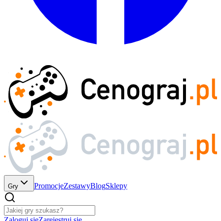
Promocje
Zestawy
Blog
Sklepy
Gry
Zaloguj się
Zarejestruj się