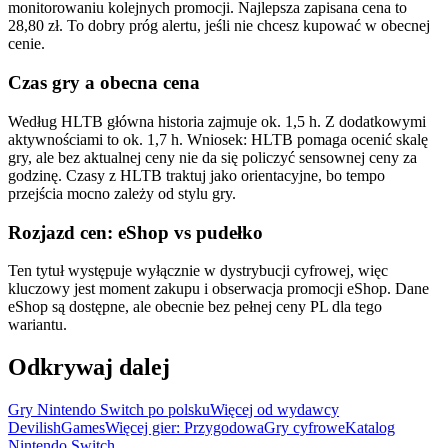
monitorowaniu kolejnych promocji. Najlepsza zapisana cena to
28,80 zł. To dobry próg alertu, jeśli nie chcesz kupować w obecnej
cenie.
Czas gry a obecna cena
Według HLTB główna historia zajmuje ok. 1,5 h. Z dodatkowymi
aktywnościami to ok. 1,7 h. Wniosek: HLTB pomaga ocenić skalę
gry, ale bez aktualnej ceny nie da się policzyć sensownej ceny za
godzinę. Czasy z HLTB traktuj jako orientacyjne, bo tempo
przejścia mocno zależy od stylu gry.
Rozjazd cen: eShop vs pudełko
Ten tytuł występuje wyłącznie w dystrybucji cyfrowej, więc
kluczowy jest moment zakupu i obserwacja promocji eShop. Dane
eShop są dostępne, ale obecnie bez pełnej ceny PL dla tego
wariantu.
Odkrywaj dalej
Gry Nintendo Switch po polsku
Więcej od wydawcy
DevilishGames
Więcej gier: Przygodowa
Gry cyfrowe
Katalog
Nintendo Switch