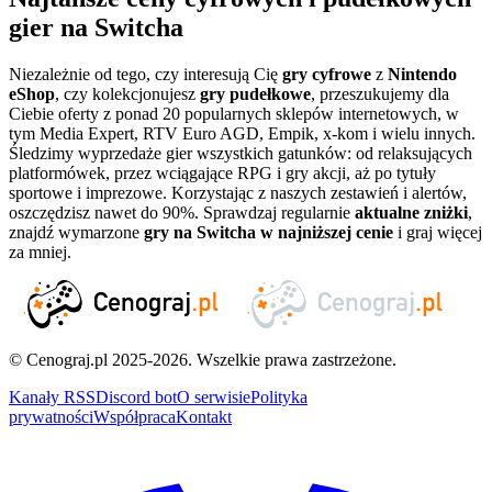
gier na Switcha
Niezależnie od tego, czy interesują Cię
gry cyfrowe
z
Nintendo
eShop
, czy kolekcjonujesz
gry pudełkowe
, przeszukujemy dla
Ciebie oferty z ponad 20 popularnych sklepów internetowych, w
tym Media Expert, RTV Euro AGD, Empik, x-kom i wielu innych.
Śledzimy wyprzedaże gier wszystkich gatunków: od relaksujących
platformówek, przez wciągające RPG i gry akcji, aż po tytuły
sportowe i imprezowe. Korzystając z naszych zestawień i alertów,
oszczędzisz nawet do 90%. Sprawdzaj regularnie
aktualne zniżki
,
znajdź wymarzone
gry na Switcha w najniższej cenie
i graj więcej
za mniej.
© Cenograj.pl 2025-2026. Wszelkie prawa zastrzeżone.
Kanały RSS
Discord bot
O serwisie
Polityka
prywatności
Współpraca
Kontakt