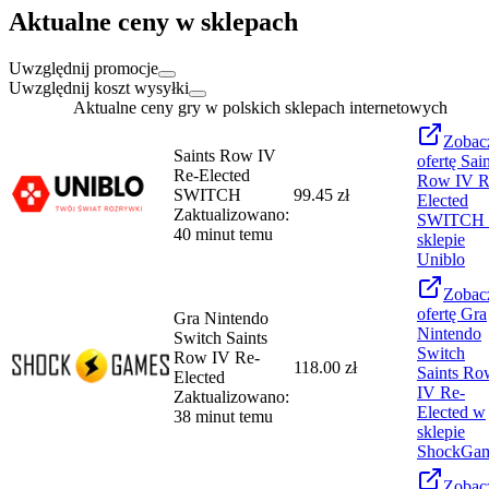
Aktualne ceny w sklepach
Uwzględnij promocje
Uwzględnij koszt wysyłki
Aktualne ceny gry w polskich sklepach internetowych
Zobac
Saints Row IV
ofertę
Sain
Re-Elected
Row IV R
SWITCH
99.45 zł
Elected
Zaktualizowano:
SWITCH
40 minut temu
sklepie
Uniblo
Zobac
ofertę
Gra
Gra Nintendo
Nintendo
Switch Saints
Switch
Row IV Re-
118.00 zł
Saints Ro
Elected
IV Re-
Zaktualizowano:
Elected
w
38 minut temu
sklepie
ShockGa
Zobac