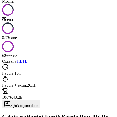
Mocna
75
Ocena
57
%
Polecane
62
Recenzje
Czas gry
HLTB
Fabuła:
15h
Fabuła + extra:
26.1h
100%:
43.2h
Zgłoś błędne dane