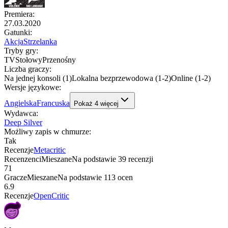
Premiera
:
27.03.2020
Gatunki
:
Akcja
Strzelanka
Tryby gry
:
TV
Stołowy
Przenośny
Liczba graczy
:
Na jednej konsoli (1)
Lokalna bezprzewodowa (1-2)
Online (1-2)
Wersje językowe
:
Angielska
Francuska
Pokaż
4
więcej
Wydawca
:
Deep Silver
Możliwy zapis w chmurze
:
Tak
Recenzje
Metacritic
Recenzenci
Mieszane
Na podstawie
39
recenzji
71
Gracze
Mieszane
Na podstawie
113
ocen
6.9
Recenzje
OpenCritic