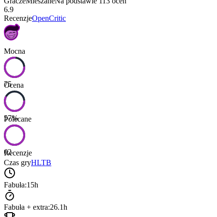
Gracze
Mieszane
Na podstawie
113
ocen
6.9
Recenzje
OpenCritic
Mocna
75
Ocena
57
%
Polecane
62
Recenzje
Czas gry
HLTB
Fabuła:
15h
Fabuła + extra:
26.1h