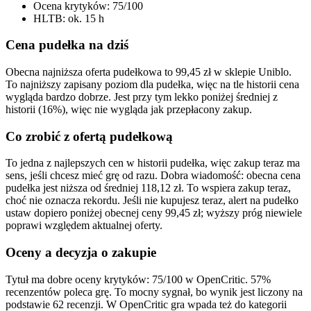
Ocena krytyków: 75/100
HLTB: ok. 15 h
Cena pudełka na dziś
Obecna najniższa oferta pudełkowa to 99,45 zł w sklepie Uniblo.
To najniższy zapisany poziom dla pudełka, więc na tle historii cena
wygląda bardzo dobrze. Jest przy tym lekko poniżej średniej z
historii (16%), więc nie wygląda jak przepłacony zakup.
Co zrobić z ofertą pudełkową
To jedna z najlepszych cen w historii pudełka, więc zakup teraz ma
sens, jeśli chcesz mieć grę od razu. Dobra wiadomość: obecna cena
pudełka jest niższa od średniej 118,12 zł. To wspiera zakup teraz,
choć nie oznacza rekordu. Jeśli nie kupujesz teraz, alert na pudełko
ustaw dopiero poniżej obecnej ceny 99,45 zł; wyższy próg niewiele
poprawi względem aktualnej oferty.
Oceny a decyzja o zakupie
Tytuł ma dobre oceny krytyków: 75/100 w OpenCritic. 57%
recenzentów poleca grę. To mocny sygnał, bo wynik jest liczony na
podstawie 62 recenzji. W OpenCritic gra wpada też do kategorii