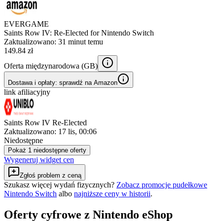
EVERGAME
Saints Row IV: Re-Elected for Nintendo Switch
Zaktualizowano:
31 minut temu
149.84 zł
Oferta międzynarodowa (
GB
)
Dostawa i opłaty: sprawdź na Amazon
link afiliacyjny
Saints Row IV Re-Elected
Zaktualizowano:
17 lis, 00:06
Niedostępne
Pokaż 1 niedostępne oferty
Wygeneruj widget cen
Zgłoś problem z ceną
Szukasz więcej wydań fizycznych?
Zobacz promocje pudełkowe
Nintendo Switch
albo
najniższe ceny w historii
.
Oferty cyfrowe z Nintendo eShop