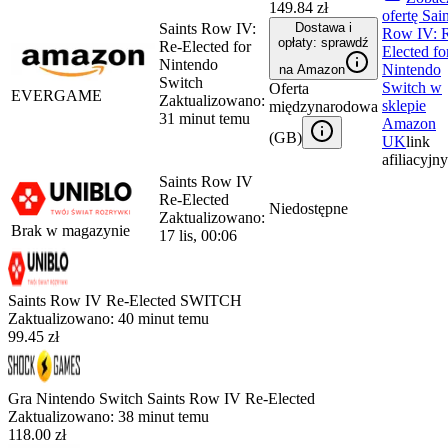
149.84 zł
ofertę
Sain
Saints Row IV:
Dostawa i
Row IV: 
opłaty: sprawdź
Re-Elected for
Elected fo
Nintendo
Nintendo
na Amazon
Switch
Switch
w
Oferta
EVERGAME
Zaktualizowano:
sklepie
międzynarodowa
31 minut temu
Amazon
(
GB
)
UK
link
afiliacyjny
Saints Row IV
Re-Elected
Niedostępne
Zaktualizowano:
Brak w magazynie
17 lis, 00:06
Saints Row IV Re-Elected SWITCH
Zaktualizowano:
40 minut temu
99.45 zł
Gra Nintendo Switch Saints Row IV Re-Elected
Zaktualizowano:
38 minut temu
118.00 zł