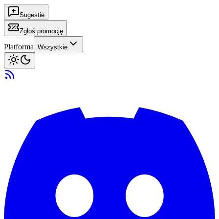
Sugestie
Zgłoś promocję
Platforma
Wszystkie