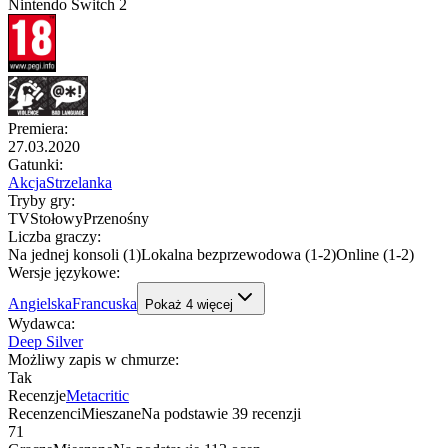
Nintendo Switch 2
Premiera
:
27.03.2020
Gatunki
:
Akcja
Strzelanka
Tryby gry
:
TV
Stołowy
Przenośny
Liczba graczy
:
Na jednej konsoli (1)
Lokalna bezprzewodowa (1-2)
Online (1-2)
Wersje językowe
:
Angielska
Francuska
Pokaż
4
więcej
Wydawca
:
Deep Silver
Możliwy zapis w chmurze
:
Tak
Recenzje
Metacritic
Recenzenci
Mieszane
Na podstawie
39
recenzji
71