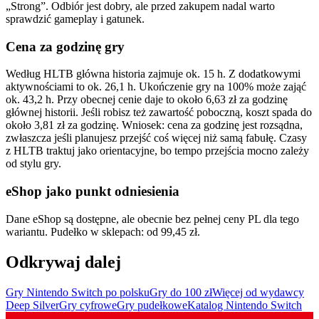
„Strong”. Odbiór jest dobry, ale przed zakupem nadal warto
sprawdzić gameplay i gatunek.
Cena za godzinę gry
Według HLTB główna historia zajmuje ok. 15 h. Z dodatkowymi
aktywnościami to ok. 26,1 h. Ukończenie gry na 100% może zająć
ok. 43,2 h. Przy obecnej cenie daje to około 6,63 zł za godzinę
głównej historii. Jeśli robisz też zawartość poboczną, koszt spada do
około 3,81 zł za godzinę. Wniosek: cena za godzinę jest rozsądna,
zwłaszcza jeśli planujesz przejść coś więcej niż samą fabułę. Czasy
z HLTB traktuj jako orientacyjne, bo tempo przejścia mocno zależy
od stylu gry.
eShop jako punkt odniesienia
Dane eShop są dostępne, ale obecnie bez pełnej ceny PL dla tego
wariantu. Pudełko w sklepach: od 99,45 zł.
Odkrywaj dalej
Gry Nintendo Switch po polsku
Gry do 100 zł
Więcej od wydawcy
Deep Silver
Gry cyfrowe
Gry pudełkowe
Katalog Nintendo Switch