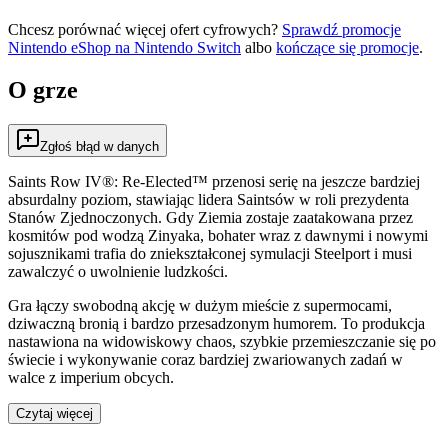
Chcesz porównać więcej ofert cyfrowych?
Sprawdź promocje
Nintendo eShop na
Nintendo Switch
albo
kończące się promocje
.
O grze
Zgłoś błąd w danych
Saints Row IV®: Re-Elected™ przenosi serię na jeszcze bardziej
absurdalny poziom, stawiając lidera Saintsów w roli prezydenta
Stanów Zjednoczonych. Gdy Ziemia zostaje zaatakowana przez
kosmitów pod wodzą Zinyaka, bohater wraz z dawnymi i nowymi
sojusznikami trafia do zniekształconej symulacji Steelport i musi
zawalczyć o uwolnienie ludzkości.
Gra łączy swobodną akcję w dużym mieście z supermocami,
dziwaczną bronią i bardzo przesadzonym humorem. To produkcja
nastawiona na widowiskowy chaos, szybkie przemieszczanie się po
świecie i wykonywanie coraz bardziej zwariowanych zadań w
walce z imperium obcych.
Czytaj więcej