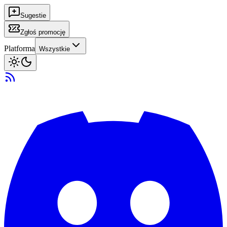
Sugestie
Zgłoś promocję
Platforma
Wszystkie