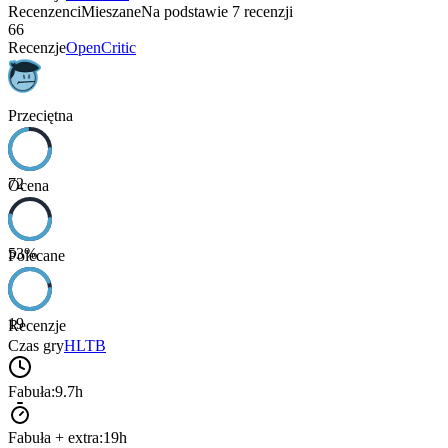
Recenzenci
Mieszane
Na podstawie
7
recenzji
66
Recenzje
OpenCritic
Przeciętna
72
Ocena
53
%
Polecane
19
Recenzje
Czas gry
HLTB
Fabuła:
9.7h
Fabuła + extra:
19h