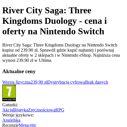
River City Saga: Three
Kingdoms Duology - cena i
oferty na Nintendo Switch
River City Saga: Three Kingdoms Duology na Nintendo Switch
kupisz od 239.90 zł. Sprawdź gdzie kupić najtaniej i porównaj
aktualne oferty w 2 sklepach i w Nintendo eShop. Najniższa cena
wynosi 239.90 zł w Ultima.
Aktualne ceny
Wersja fizyczna
239,90 zł
Dystrybucja cyfrowa
Brak danych
Gatunki
:
Akcja
Bijatyka
Zręcznościowa
RPG
Wersje językowe
:
Angielska
Recenzje
Metacritic