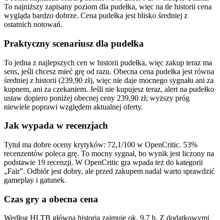
To najniższy zapisany poziom dla pudełka, więc na tle historii cena
wygląda bardzo dobrze. Cena pudełka jest blisko średniej z
ostatnich notowań.
Praktyczny scenariusz dla pudełka
To jedna z najlepszych cen w historii pudełka, więc zakup teraz ma
sens, jeśli chcesz mieć grę od razu. Obecna cena pudełka jest równa
średniej z historii (239,90 zł), więc nie daje mocnego sygnału ani za
kupnem, ani za czekaniem. Jeśli nie kupujesz teraz, alert na pudełko
ustaw dopiero poniżej obecnej ceny 239,90 zł; wyższy próg
niewiele poprawi względem aktualnej oferty.
Jak wypada w recenzjach
Tytuł ma dobre oceny krytyków: 72,1/100 w OpenCritic. 53%
recenzentów poleca grę. To mocny sygnał, bo wynik jest liczony na
podstawie 19 recenzji. W OpenCritic gra wpada też do kategorii
„Fair”. Odbiór jest dobry, ale przed zakupem nadal warto sprawdzić
gameplay i gatunek.
Czas gry a obecna cena
Według HLTB główna historia zajmuje ok. 9,7 h. Z dodatkowymi