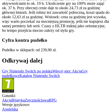
aktywnościami to ok. 19 h. Ukończenie gry na 100% może zająć
ok. 37 h. Przy obecnej cenie daje to około 24,73 zł za godzinę
głównej historii. Jeśli robisz też zawartość poboczną, koszt spada do
około 12,63 zł za godzinę. Wniosek: cena za godzinę jest wysoka,
więc warto poczekać na mocniejszą promocję, jeśli nie kupujesz dla
samej premiery lub serii. Czasy z HLTB traktuj jako orientacyjne,
bo tempo przejścia mocno zależy od stylu gry.
Cyfra kontra pudełko
Pudełko w sklepach: od 239,90 zł.
Odkrywaj dalej
Gry Nintendo Switch po polsku
Więcej gier: Akcja
Gry
pudełkowe
Katalog Nintendo Switch
Gatunki
:
Akcja
Bijatyka
Zręcznościowa
RPG
Wersje językowe
:
Angielska