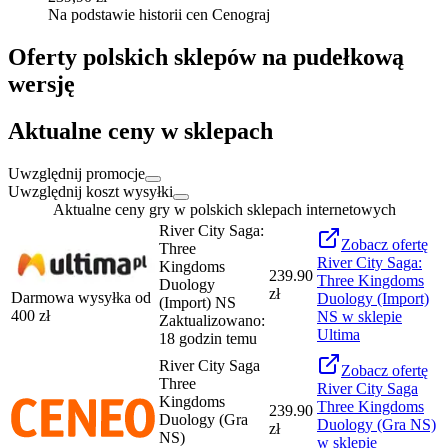
Na podstawie historii cen Cenograj
Oferty polskich sklepów na pudełkową
wersję
Aktualne ceny w sklepach
Uwzględnij promocje
Uwzględnij koszt wysyłki
Aktualne ceny gry w polskich sklepach internetowych
River City Saga:
Zobacz
ofertę
Three
River City Saga:
Kingdoms
239.90
Three Kingdoms
Duology
zł
Darmowa wysyłka od
Duology (Import)
(Import) NS
400
zł
NS
w sklepie
Zaktualizowano:
Ultima
18 godzin temu
River City Saga
Zobacz
ofertę
Three
River City Saga
Kingdoms
Three Kingdoms
239.90
Duology (Gra
Duology (Gra NS)
zł
NS)
w sklepie