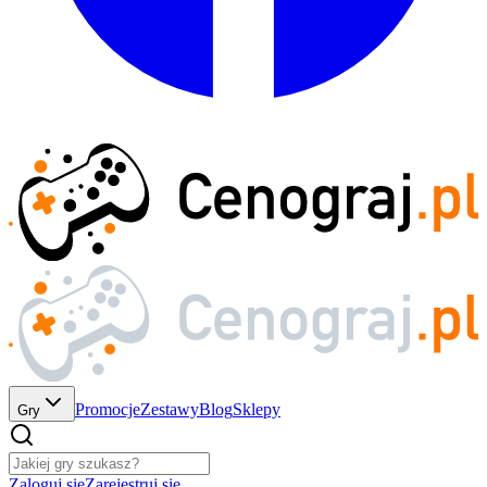
Promocje
Zestawy
Blog
Sklepy
Gry
Zaloguj się
Zarejestruj się