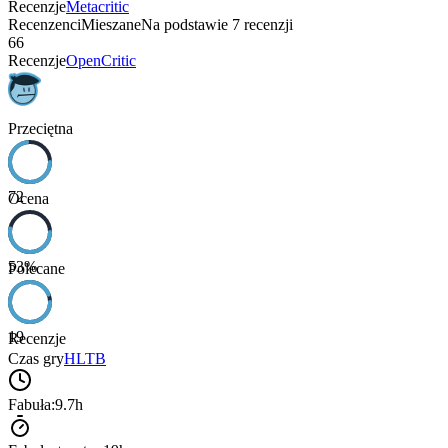
Recenzje
Metacritic
Recenzenci
Mieszane
Na podstawie
7
recenzji
66
Recenzje
OpenCritic
Przeciętna
72
Ocena
53
%
Polecane
19
Recenzje
Czas gry
HLTB
Fabuła:
9.7h