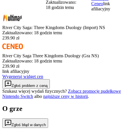
Zaktualizowano:
Ceneo
link
18 godzin temu
afiliacyjny
River City Saga: Three Kingdoms Duology (Import) NS
Zaktualizowano:
18 godzin temu
239.90 zł
River City Saga Three Kingdoms Duology (Gra NS)
Zaktualizowano:
18 godzin temu
239.90 zł
link afiliacyjny
Wygeneruj widget cen
Zgłoś problem z ceną
Szukasz więcej wydań fizycznych?
Zobacz promocje pudełkowe
Nintendo Switch
albo
najniższe ceny w historii
.
O grze
Zgłoś błąd w danych