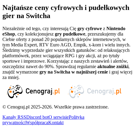
Najtańsze ceny cyfrowych i pudełkowych
gier na Switcha
Niezależnie od tego, czy interesują Cię
gry cyfrowe
z
Nintendo
eShop
, czy kolekcjonujesz
gry pudełkowe
, przeszukujemy dla
Ciebie oferty z ponad 20 popularnych sklepów internetowych, w
tym Media Expert, RTV Euro AGD, Empik, x-kom i wielu innych.
Śledzimy wyprzedaże gier wszystkich gatunków: od relaksujących
platformówek, przez wciągające RPG i gry akcji, aż po tytuły
sportowe i imprezowe. Korzystając z naszych zestawień i alertów,
oszczędzisz nawet do 90%. Sprawdzaj regularnie
aktualne zniżki
,
znajdź wymarzone
gry na Switcha w najniższej cenie
i graj więcej
za mniej.
© Cenograj.pl 2025-2026. Wszelkie prawa zastrzeżone.
Kanały RSS
Discord bot
O serwisie
Polityka
prywatności
Współpraca
Kontakt