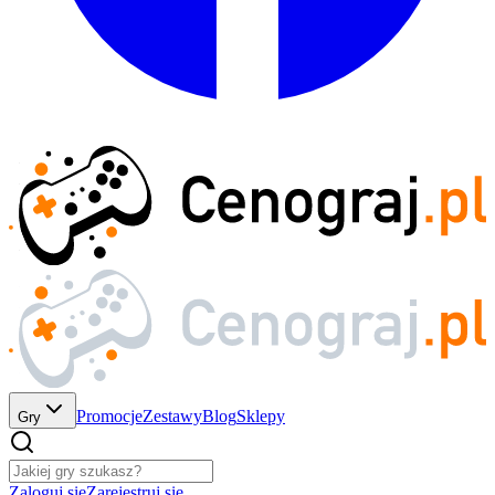
Promocje
Zestawy
Blog
Sklepy
Gry
Zaloguj się
Zarejestruj się