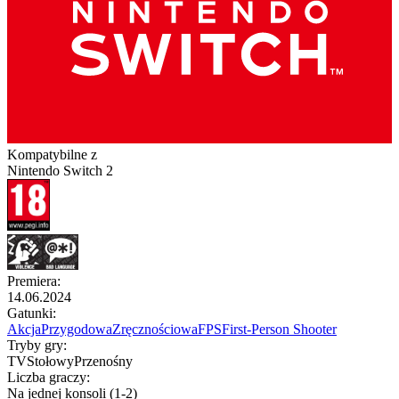
Kompatybilne z
Nintendo Switch 2
Premiera
:
14.06.2024
Gatunki
:
Akcja
Przygodowa
Zręcznościowa
FPS
First-Person Shooter
Tryby gry
:
TV
Stołowy
Przenośny
Liczba graczy
:
Na jednej konsoli (1-2)