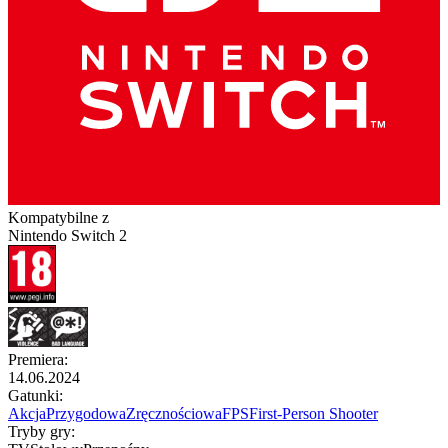
Kompatybilne z
Nintendo Switch 2
Premiera
:
14.06.2024
Gatunki
:
Akcja
Przygodowa
Zręcznościowa
FPS
First-Person Shooter
Tryby gry
: