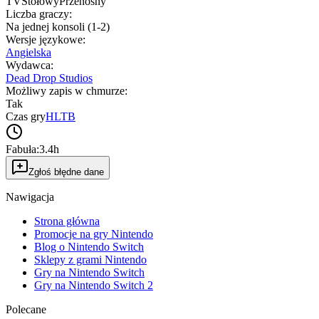
TV
Stołowy
Przenośny
Liczba graczy
:
Na jednej konsoli (1-2)
Wersje językowe
:
Angielska
Wydawca
:
Dead Drop Studios
Możliwy zapis w chmurze
:
Tak
Czas gry
HLTB
Fabuła:
3.4h
Zgłoś błędne dane
Nawigacja
Strona główna
Promocje na gry Nintendo
Blog o Nintendo Switch
Sklepy z grami Nintendo
Gry na Nintendo Switch
Gry na Nintendo Switch 2
Polecane