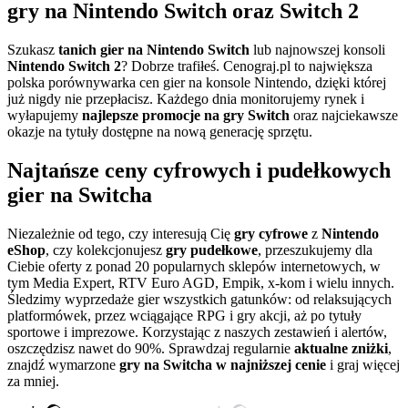
gry na Nintendo Switch oraz Switch 2
Szukasz
tanich gier na Nintendo Switch
lub najnowszej konsoli
Nintendo Switch 2
? Dobrze trafiłeś. Cenograj.pl to największa
polska porównywarka cen gier na konsole Nintendo, dzięki której
już nigdy nie przepłacisz. Każdego dnia monitorujemy rynek i
wyłapujemy
najlepsze promocje na gry Switch
oraz najciekawsze
okazje na tytuły dostępne na nową generację sprzętu.
Najtańsze ceny cyfrowych i pudełkowych
gier na Switcha
Niezależnie od tego, czy interesują Cię
gry cyfrowe
z
Nintendo
eShop
, czy kolekcjonujesz
gry pudełkowe
, przeszukujemy dla
Ciebie oferty z ponad 20 popularnych sklepów internetowych, w
tym Media Expert, RTV Euro AGD, Empik, x-kom i wielu innych.
Śledzimy wyprzedaże gier wszystkich gatunków: od relaksujących
platformówek, przez wciągające RPG i gry akcji, aż po tytuły
sportowe i imprezowe. Korzystając z naszych zestawień i alertów,
oszczędzisz nawet do 90%. Sprawdzaj regularnie
aktualne zniżki
,
znajdź wymarzone
gry na Switcha w najniższej cenie
i graj więcej
za mniej.