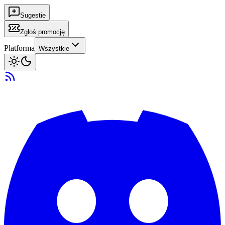
Sugestie
Zgłoś promocję
Platforma
Wszystkie