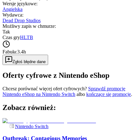
Wersje językowe
:
Angielska
Wydawca
:
Dead Drop Studios
Możliwy zapis w chmurze
:
Tak
Czas gry
HLTB
Fabuła:
3.4h
Zgłoś błędne dane
Oferty cyfrowe z Nintendo eShop
Chcesz porównać więcej ofert cyfrowych?
Sprawdź promocje
Nintendo eShop na
Nintendo Switch
albo
kończące się promocje
.
Zobacz również:
Nintendo Switch
Outbreak: Contagious Memories