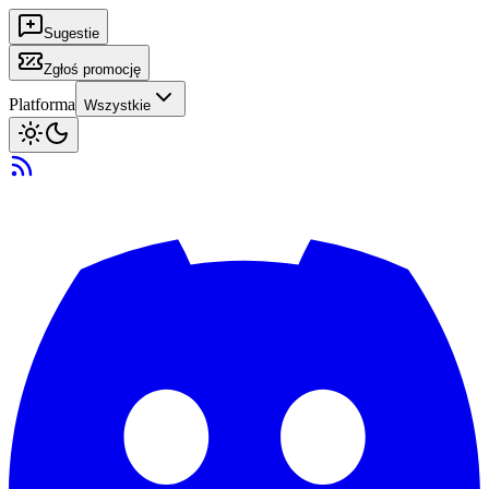
Sugestie
Zgłoś promocję
Platforma
Wszystkie