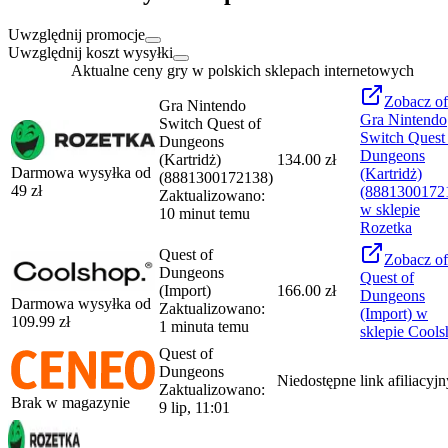
Uwzględnij promocje
Uwzględnij koszt wysyłki
Aktualne ceny gry w polskich sklepach internetowych
Zobacz
of
Gra Nintendo
Gra Nintendo
Switch Quest of
Switch Quest
Dungeons
Dungeons
(Kartridż)
134.00 zł
Darmowa wysyłka od
(Kartridż)
(8881300172138)
49
zł
(8881300172
Zaktualizowano:
w sklepie
10 minut temu
Rozetka
Quest of
Zobacz
of
Dungeons
Quest of
(Import)
166.00 zł
Dungeons
Darmowa wysyłka od
Zaktualizowano:
(Import)
w
109.99
zł
1 minuta temu
sklepie
Cools
Quest of
Dungeons
Niedostępne
link afiliacyj
Zaktualizowano:
Brak w magazynie
9 lip, 11:01