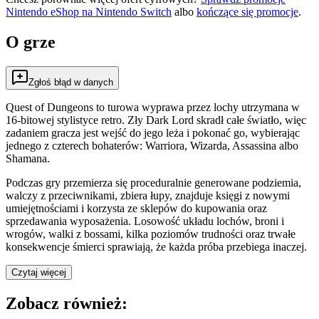
Nintendo eShop na
Nintendo Switch
albo
kończące się promocje
.
O grze
Zgłoś błąd w danych
Quest of Dungeons to turowa wyprawa przez lochy utrzymana w
16-bitowej stylistyce retro. Zły Dark Lord skradł całe światło, więc
zadaniem gracza jest wejść do jego leża i pokonać go, wybierając
jednego z czterech bohaterów: Warriora, Wizarda, Assassina albo
Shamana.
Podczas gry przemierza się proceduralnie generowane podziemia,
walczy z przeciwnikami, zbiera łupy, znajduje księgi z nowymi
umiejętnościami i korzysta ze sklepów do kupowania oraz
sprzedawania wyposażenia. Losowość układu lochów, broni i
wrogów, walki z bossami, kilka poziomów trudności oraz trwałe
konsekwencje śmierci sprawiają, że każda próba przebiega inaczej.
Czytaj więcej
Zobacz również: