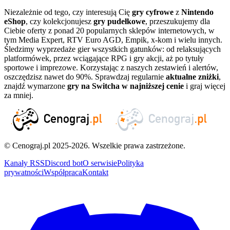
Niezależnie od tego, czy interesują Cię
gry cyfrowe
z
Nintendo
eShop
, czy kolekcjonujesz
gry pudełkowe
, przeszukujemy dla
Ciebie oferty z ponad 20 popularnych sklepów internetowych, w
tym Media Expert, RTV Euro AGD, Empik, x-kom i wielu innych.
Śledzimy wyprzedaże gier wszystkich gatunków: od relaksujących
platformówek, przez wciągające RPG i gry akcji, aż po tytuły
sportowe i imprezowe. Korzystając z naszych zestawień i alertów,
oszczędzisz nawet do 90%. Sprawdzaj regularnie
aktualne zniżki
,
znajdź wymarzone
gry na Switcha w najniższej cenie
i graj więcej
za mniej.
© Cenograj.pl 2025-2026. Wszelkie prawa zastrzeżone.
Kanały RSS
Discord bot
O serwisie
Polityka
prywatności
Współpraca
Kontakt