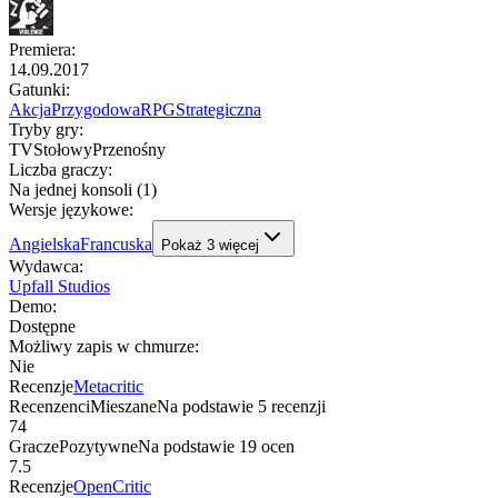
Premiera
:
14.09.2017
Gatunki
:
Akcja
Przygodowa
RPG
Strategiczna
Tryby gry
:
TV
Stołowy
Przenośny
Liczba graczy
:
Na jednej konsoli (1)
Wersje językowe
:
Angielska
Francuska
Pokaż
3
więcej
Wydawca
:
Upfall Studios
Demo
:
Dostępne
Możliwy zapis w chmurze
:
Nie
Recenzje
Metacritic
Recenzenci
Mieszane
Na podstawie
5
recenzji
74
Gracze
Pozytywne
Na podstawie
19
ocen
7.5
Recenzje
OpenCritic