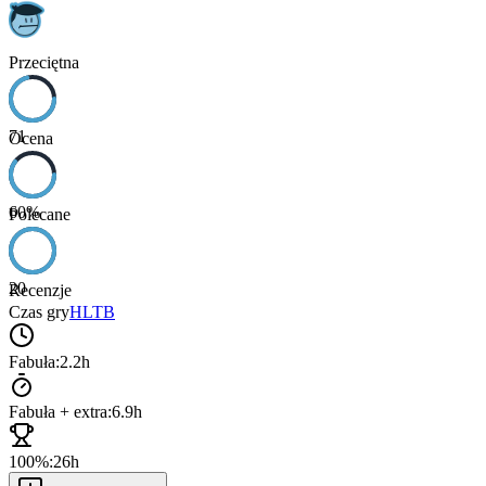
Przeciętna
71
Ocena
60
%
Polecane
20
Recenzje
Czas gry
HLTB
Fabuła:
2.2h
Fabuła + extra:
6.9h
100%:
26h