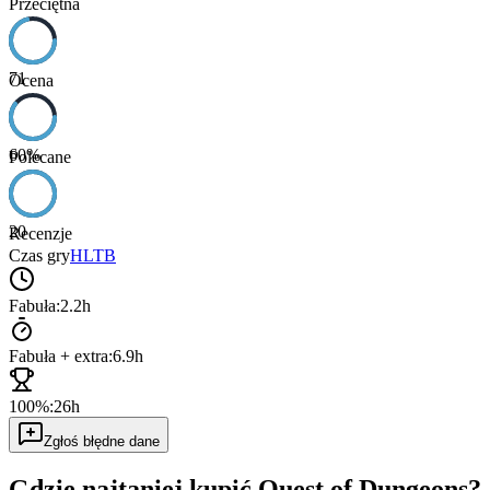
Przeciętna
71
Ocena
60
%
Polecane
20
Recenzje
Czas gry
HLTB
Fabuła:
2.2h
Fabuła + extra:
6.9h
100%:
26h
Zgłoś błędne dane
Gdzie najtaniej kupić
Quest of Dungeons
?