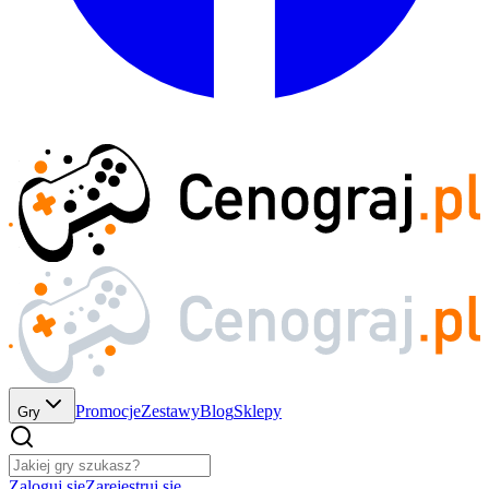
Promocje
Zestawy
Blog
Sklepy
Gry
Zaloguj się
Zarejestruj się