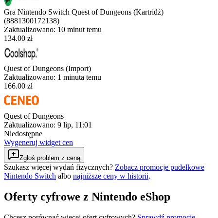
Gra Nintendo Switch Quest of Dungeons (Kartridż)
(8881300172138)
Zaktualizowano:
10 minut temu
134.00 zł
Quest of Dungeons (Import)
Zaktualizowano:
1 minuta temu
166.00 zł
Quest of Dungeons
Zaktualizowano:
9 lip, 11:01
Niedostępne
Wygeneruj widget cen
Zgłoś problem z ceną
Szukasz więcej wydań fizycznych?
Zobacz promocje pudełkowe
Nintendo Switch
albo
najniższe ceny w historii
.
Oferty cyfrowe z Nintendo eShop
Chcesz porównać więcej ofert cyfrowych?
Sprawdź promocje