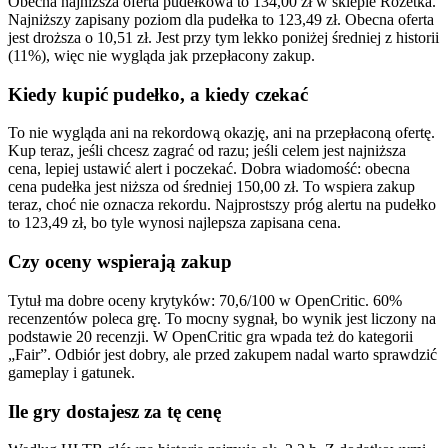
Obecna najniższa oferta pudełkowa to 134,00 zł w sklepie Rozetka.
Najniższy zapisany poziom dla pudełka to 123,49 zł. Obecna oferta
jest droższa o 10,51 zł. Jest przy tym lekko poniżej średniej z historii
(11%), więc nie wygląda jak przepłacony zakup.
Kiedy kupić pudełko, a kiedy czekać
To nie wygląda ani na rekordową okazję, ani na przepłaconą ofertę.
Kup teraz, jeśli chcesz zagrać od razu; jeśli celem jest najniższa
cena, lepiej ustawić alert i poczekać. Dobra wiadomość: obecna
cena pudełka jest niższa od średniej 150,00 zł. To wspiera zakup
teraz, choć nie oznacza rekordu. Najprostszy próg alertu na pudełko
to 123,49 zł, bo tyle wynosi najlepsza zapisana cena.
Czy oceny wspierają zakup
Tytuł ma dobre oceny krytyków: 70,6/100 w OpenCritic. 60%
recenzentów poleca grę. To mocny sygnał, bo wynik jest liczony na
podstawie 20 recenzji. W OpenCritic gra wpada też do kategorii
„Fair”. Odbiór jest dobry, ale przed zakupem nadal warto sprawdzić
gameplay i gatunek.
Ile gry dostajesz za tę cenę