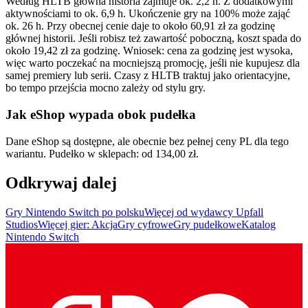
Według HLTB główna historia zajmuje ok. 2,2 h. Z dodatkowymi
aktywnościami to ok. 6,9 h. Ukończenie gry na 100% może zająć
ok. 26 h. Przy obecnej cenie daje to około 60,91 zł za godzinę
głównej historii. Jeśli robisz też zawartość poboczną, koszt spada do
około 19,42 zł za godzinę. Wniosek: cena za godzinę jest wysoka,
więc warto poczekać na mocniejszą promocję, jeśli nie kupujesz dla
samej premiery lub serii. Czasy z HLTB traktuj jako orientacyjne,
bo tempo przejścia mocno zależy od stylu gry.
Jak eShop wypada obok pudełka
Dane eShop są dostępne, ale obecnie bez pełnej ceny PL dla tego
wariantu. Pudełko w sklepach: od 134,00 zł.
Odkrywaj dalej
Gry Nintendo Switch po polsku
Więcej od wydawcy Upfall
Studios
Więcej gier: Akcja
Gry cyfrowe
Gry pudełkowe
Katalog
Nintendo Switch