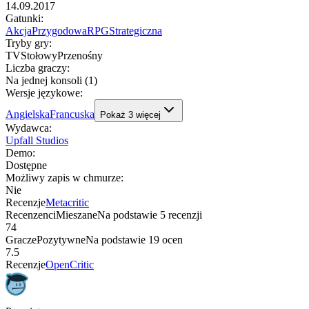
14.09.2017
Gatunki
:
Akcja
Przygodowa
RPG
Strategiczna
Tryby gry
:
TV
Stołowy
Przenośny
Liczba graczy
:
Na jednej konsoli (1)
Wersje językowe
:
Angielska
Francuska
Pokaż
3
więcej
Wydawca
:
Upfall Studios
Demo
:
Dostępne
Możliwy zapis w chmurze
:
Nie
Recenzje
Metacritic
Recenzenci
Mieszane
Na podstawie
5
recenzji
74
Gracze
Pozytywne
Na podstawie
19
ocen
7.5
Recenzje
OpenCritic