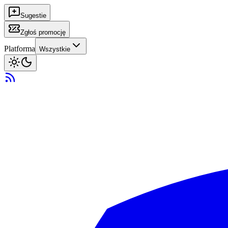
Sugestie
Zgłoś promocję
Platforma
Wszystkie